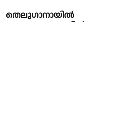
തെലുഗാനായിൽ
വാഹനാപകടത്തിൽ 10 മരണം
By
admin
November 3, 2025
INDIA
No Comments
1 Min Read