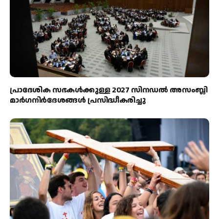
പ്രാദേശിക സഭകൾക്കുള്ള 2027 സിനഡൽ അസംബ്ലി
മാർഗനിർദേശങ്ങൾ പ്രസിദ്ധീകരിച്ചു