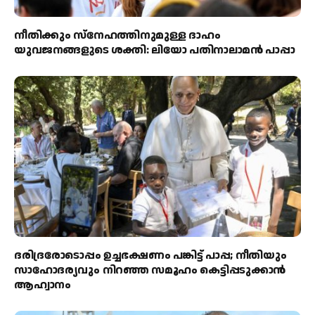
നീതിക്കും സ്നേഹത്തിനുമുള്ള ദാഹം
യുവജനങ്ങളുടെ ശക്തി: ലിയോ പതിനാലാമൻ പാപ്പാ
ദരിദ്രരോടൊപ്പം ഉച്ചഭക്ഷണം പങ്കിട്ട് പാപ്പ; നീതിയും
സാഹോദര്യവും നിറഞ്ഞ സമൂഹം കെട്ടിപ്പടുക്കാൻ
ആഹ്വാനം