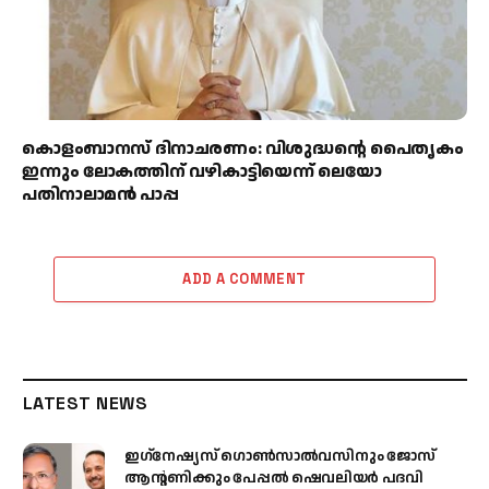
കൊളംബാനസ് ദിനാചരണം: വിശുദ്ധന്റെ പൈതൃകം
ഇന്നും ലോകത്തിന് വഴികാട്ടിയെന്ന് ലെയോ
പതിനാലാമൻ പാപ്പ
ADD A COMMENT
LATEST NEWS
ഇഗ്‌നേഷ്യസ് ഗൊൺസാൽവസിനും ജോസ്
ആന്റണിക്കും പേപ്പൽ ഷെവലിയർ പദവി