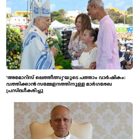
‘അമോറിസ് ലെത്തീത്സ്യ’യുടെ പത്താം വാർഷികം:
വത്തിക്കാൻ സമ്മേളനത്തിനുള്ള മാർഗരേഖ
പ്രസിദ്ധീകരിച്ചു