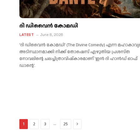
ദി ഡിവൈൻ കോമഡി
LATEST
June 8, 2026
‘ദി ഡിവൈൻ കോമഡി’ (The Divine Comedy) എന്ന മഹാകാവ്യ
അടിസ്ഥാനമാക്കി നിക്ക് തോഷെസ് എഴുതിയ പ്രശസ്ത
നോവലിന്റെ ചലച്ചിത്രാവിഷ്കാരമാണ് ‘ഇൻ ദി ഹാൻഡ് ഓഫ്
ഡാന്റെ’.
Next
…
1
2
3
25