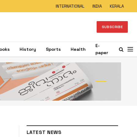
INTERNATIONAL
INDIA
KERALA
SUBSCRIBE
E-
ooks
History
Sports
Health
paper
LATEST NEWS