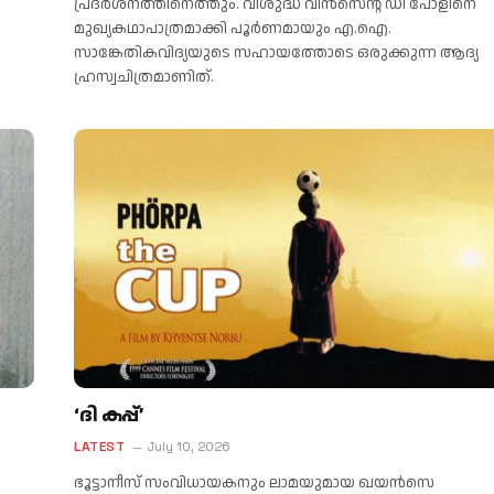
പ്രദർശനത്തിനെത്തും. വിശുദ്ധ വിൻസെന്റ് ഡി പോളിനെ
മുഖ്യകഥാപാത്രമാക്കി പൂർണമായും എ.ഐ.
സാങ്കേതികവിദ്യയുടെ സഹായത്തോടെ ഒരുക്കുന്ന ആദ്യ
ഹ്രസ്വചിത്രമാണിത്.
‘ദി കപ്പ്’
LATEST
July 10, 2026
ഭൂട്ടാനീസ് സംവിധായകനും ലാമയുമായ ഖയൻസെ