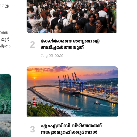
മല്ല;
ാലോൺ
 മൂർ
കേള്‍ക്കേണ്ട ശബ്ദങ്ങളെ
ിത്രം
അടിച്ചമര്‍ത്തരുത്
July 25, 2026
എംഎസ് സി വിഴിഞ്ഞത്ത്
നങ്കൂരമുറപ്പിക്കുമ്പോള്‍