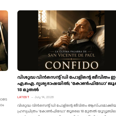
വിശുദ്ധ വിൻസെന്റ് ഡി പോളിന്റെ ജീവിതം ഇ
എ.ഐ. ദൃശ്യഭാഷയിൽ; ‘കോൺഫിഡോ’ ജ
18 മുതൽ
LATEST
July 14, 2026
യോടെ
ാം
വിശുദ്ധ വിൻസെന്റ് ഡി പോളിന്റെ ജീവിതം ആസ്പദമാക്കി
ഹ്രസ്വചിത്രം ‘കോൺഫിഡോ’ ജൂലൈ 18 മുതൽ യൂട്യൂബില