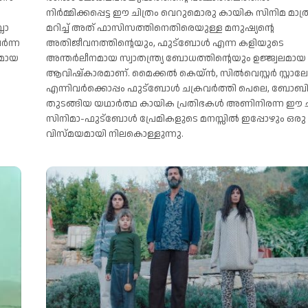
നിർമ്മിക്കപ്പെട്ട ഈ ചിത്രം വെറുമൊരു കായിക സിനിമ മാത്ര
ലോ
മറിച്ച് അത് ഫാസിസത്തിനെതിരെയുള്ള മനുഷ്യന്റെ
ർന്ന
അതിജീവനത്തിന്റെയും, ഫുട്ബോൾ എന്ന കളിയുടെ
രമായ
അന്തർലീനമായ സ്വാതന്ത്ര്യ ബോധത്തിന്റെയും ഉജ്ജ്വലമായ
ആവിഷ്കാരമാണ്. മൈക്കൽ കെയ്ൻ, സിൽവെസ്റ്റർ സ്റ്റ
എന്നിവർക്കൊപ്പം ഫുട്ബോൾ ചക്രവർത്തി പെലെ, ബോബി
തുടങ്ങിയ യഥാർത്ഥ കായിക പ്രതിഭകൾ അണിനിരന്ന ഈ ച
സിനിമാ-ഫുട്ബോൾ പ്രേമികളുടെ മനസ്സിൽ ഇപ്പോഴും ഒരു
വിസ്മയമായി നിലകൊള്ളുന്നു.