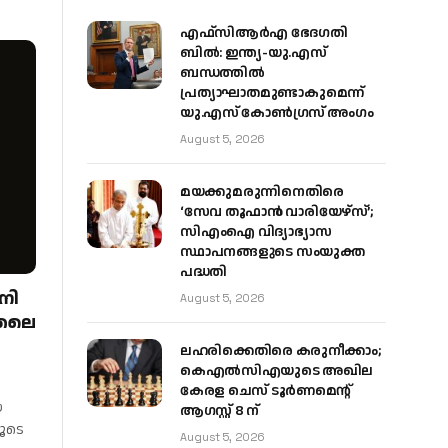
എഫ്‌സിആർഎ ഭേദഗതി
ബിൽ: ഇന്ത്യ-യു.എസ്
ബന്ധത്തിൽ
പ്രത്യാഘാതമുണ്ടാകുമെന്ന്
യു.എസ് കോൺഗ്രസ് അംഗം
August 5, 2026
മയക്കുമരുന്നിനെതിരെ
‘സേവ തൂഫാൻ വാരിയേഴ്‌സ്’;
സിഎംഐ വിദ്യാഭ്യാസ
സ്ഥാപനങ്ങളുടെ സംയുക്ത
പദ്ധതി
നി
August 5, 2026
ൂലൈ
ലഹരിക്കെതിരെ കരുനീക്കാം;
കെഎൽസിഎയുടെ അഖില
കേരള ചെസ് ടൂർണമെന്റ്
യ
ആഗസ്റ്റ് 8 ന്
ൂടെ
August 5, 2026