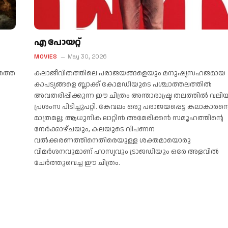
എ പോയറ്റ്
MOVIES
May 30, 2026
ത്തെ
കലാജീവിതത്തിലെ പരാജയങ്ങളെയും മനുഷ്യസഹജമായ
കാപട്യങ്ങളെ ബ്ലാക്ക് കോമഡിയുടെ പശ്ചാത്തലത്തിൽ
അവതരിപ്പിക്കുന്ന ഈ ചിത്രം അന്താരാഷ്ട്ര തലത്തിൽ വലി
പ്രശംസ പിടിച്ചുപറ്റി. കേവലം ഒരു പരാജയപ്പെട്ട കലാകാരന്
മാത്രമല്ല; ആധുനിക ലാറ്റിൻ അമേരിക്കൻ സമൂഹത്തിന്റെ
നേർക്കാഴ്ചയും, കലയുടെ വിപണന
വൽക്കരണത്തിനെതിരെയുള്ള ശക്തമായൊരു
വിമർശനവുമാണ് ഹാസ്യവും ട്രാജഡിയും ഒരേ അളവിൽ
ചേർത്തുവെച്ച ഈ ചിത്രം.