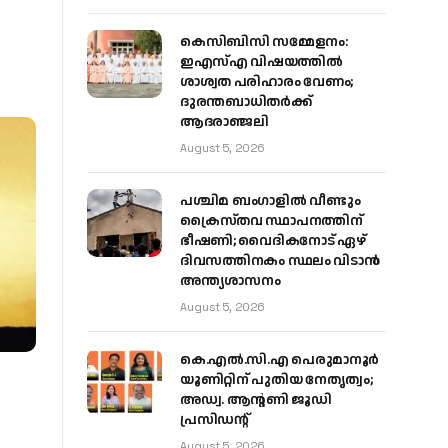
കെസിബിസി സമ്മേളനം:
ഇഎസ്എ വിഷയത്തിൽ
ശാശ്വത പരിഹാരം വേണം;
ദുരന്തബാധിതർക്ക്
ആദരാഞ്ജലി
August 5, 2026
പശ്ചിമ ബംഗാളിൽ വീണ്ടും
ക്രൈസ്തവ സ്ഥാപനത്തിന്
ഭീഷണി; വൈദികനോട് ഏഴ്
ദിവസത്തിനകം സ്ഥലം വിടാൻ
അന്ത്യശാസനം
August 5, 2026
കെ.എൽ.സി.എ പെരുമാനൂർ
യൂണിറ്റിന് പുതിയ നേതൃത്വം;
അഡ്വ. ആന്റണി ജൂഡി
പ്രസിഡന്റ്
August 5, 2026