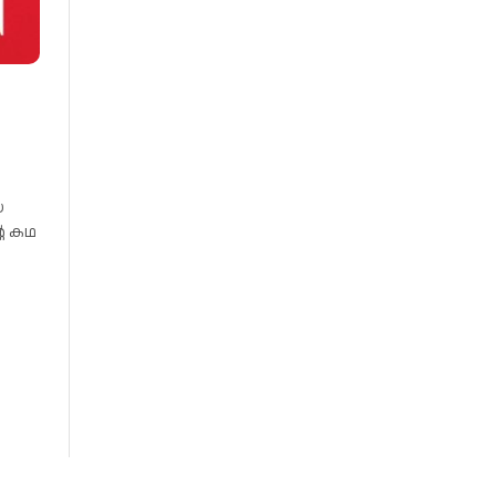
യ
റെ കഥ