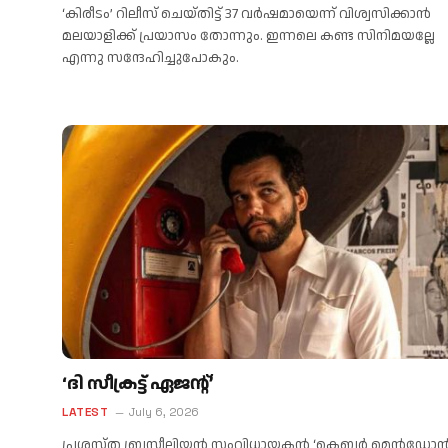
‘കിരീടം’ റിലീസ് ചെയ്തിട്ട് 37 വര്‍ഷമായെന്ന് വിശ്വസിക്കാന്‍
മലയാളിക്ക് പ്രയാസം തോന്നും. ഇന്നലെ കണ്ട സിനിമയല്ലേ
എന്നു സന്ദേഹിച്ചുപോകും.
‘ദി സീക്രട്ട് ഏജന്റ്’
LATEST
July 6, 2026
പ്രശസ്ത ബ്രസീലിയൻ സംവിധായകൻ ‘ക്ലെബർ മെൻഡ