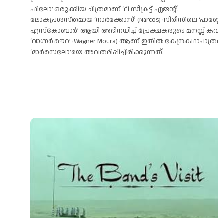
ഫിലോ’ ഒരുക്കിയ ചിത്രമാണ് ‘ദി സീക്രട്ട് ഏജന്റ്’.
ലോകപ്രശസ്തമായ ‘നാർക്കോസ്’ (Narcos) സീരീസിലെ ‘പാബ്
എസ്കോബാർ’ ആയി അഭിനയിച്ച് പ്രേക്ഷകരുടെ മനസ്സ് കവ
‘വാഗ്നർ മൗറ’ (Wagner Moura) ആണ് ഇതിൽ കേന്ദ്രകഥാപാത്
‘മാർസെലോ’യെ അവതരിപ്പിച്ചിരിക്കുന്നത്.