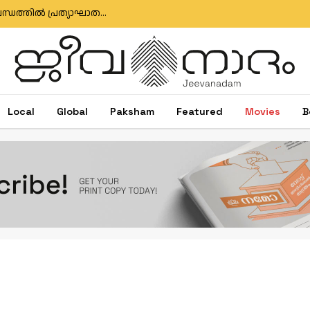
എഫ്‌സിആർഎ ഭേദഗതി ബിൽ: ഇന്ത്യ-യു.എസ് ബന്ധത്തിൽ പ്രത്യാഘാതമുണ്ടാകുമെന്ന് യു.എസ് കോൺഗ്രസ് അംഗം
Local
Global
Paksham
Featured
Movies
B