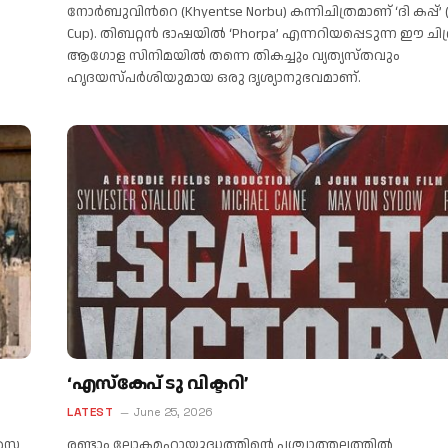
നോർബുവിൻറെ (Khyentse Norbu) കന്നിചിത്രമാണ് ‘ദി കപ്പ്’ 
Cup). തിബറ്റൻ ഭാഷയിൽ ‘Phorpa’ എന്നറിയപ്പെടുന്ന ഈ ചിത
ആഗോള സിനിമയിൽ തന്നെ തികച്ചും വ്യത്യസ്തവും
ഹൃദയസ്പർശിയുമായ ഒരു ദൃശ്യാനുഭവമാണ്.
‘എസ്കേപ് ടു വിക്ടറി’
LATEST
June 25, 2026
ോൻസ
രണ്ടാം ലോകമഹായുദ്ധത്തിന്റെ പശ്ചാത്തലത്തിൽ