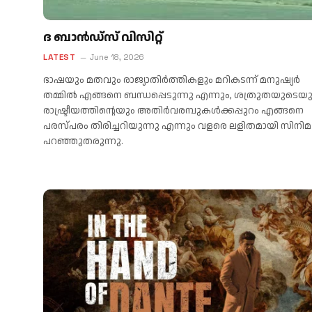
ദ ബാൻഡ്സ് വിസിറ്റ്
LATEST
June 18, 2026
ഭാഷയും മതവും രാജ്യാതിർത്തികളും മറികടന്ന് മനുഷ്യർ
തമ്മിൽ എങ്ങനെ ബന്ധപ്പെടുന്നു എന്നും, ശത്രുതയുടെയ
രാഷ്ട്രീയത്തിന്റെയും അതിർവരമ്പുകൾക്കപ്പുറം എങ്ങനെ
പരസ്പരം തിരിച്ചറിയുന്നു എന്നും വളരെ ലളിതമായി സിനിമ
പറഞ്ഞുതരുന്നു.