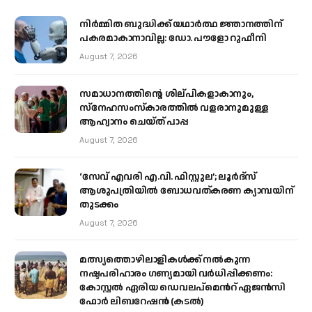
നിർമ്മിത ബുദ്ധിക്ക് യഥാർത്ഥ ജ്ഞാനത്തിന്
പകരമാകാനാവില്ല: ഡോ. പൗളോ റുഫീനി
August 7, 2026
സമാധാനത്തിന്റെ ശില്പികളാകാനും,
സ്നേഹസംസ്കാരത്തിൽ വളരാനുമുള്ള
ആഹ്വാനം ചെയ്ത് പാപ്പ
August 7, 2026
‘സേവ് എവരി എ.വി. ഫിസ്റ്റുല’; ലൂർദ്‌സ്
ആശുപത്രിയിൽ ബോധവത്കരണ ക്യാമ്പയിന്
തുടക്കം
August 7, 2026
മത്സ്യത്തൊഴിലാളികള്‍ക്ക് നല്‍കുന്ന
നഷ്ടപരിഹാരം ഗണ്യമായി വര്‍ധിപ്പിക്കണം:
കോസ്റ്റല്‍ ഏരിയ ഡെവലപ്മെന്‍റ് ഏജന്‍സി
ഫോര്‍ ലിബറേഷന്‍ (കടല്‍)