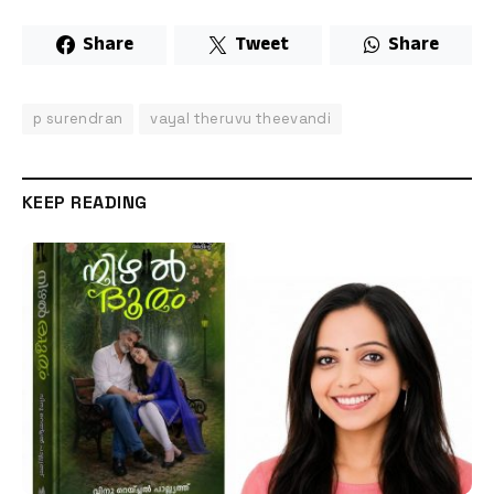
Share
Tweet
Share
p surendran
vayal theruvu theevandi
KEEP READING