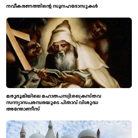
നവീകരണത്തിന്റെ സൂനഹദോസുകള്‍
മരുഭൂമിയിലെ മഹാതപസ്വി:ക്രൈസ്തവ
സന്ന്യാസപരമ്പരയുടെ പിതാവ് വിശുദ്ധ
അന്തോണീസ്