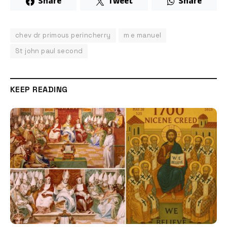
Share
Tweet
Share
chev dr primous perincherry
m e manuel
St john paul second
KEEP READING