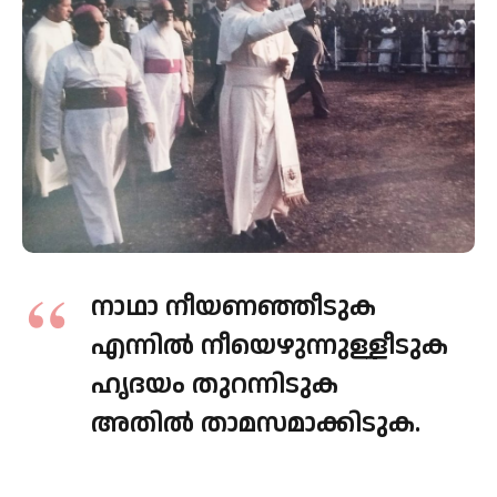
നാഥാ നീയണഞ്ഞീടുക
എന്നില്‍ നീയെഴുന്നുള്ളീടുക
ഹൃദയം തുറന്നിടുക
അതില്‍ താമസമാക്കിടുക.