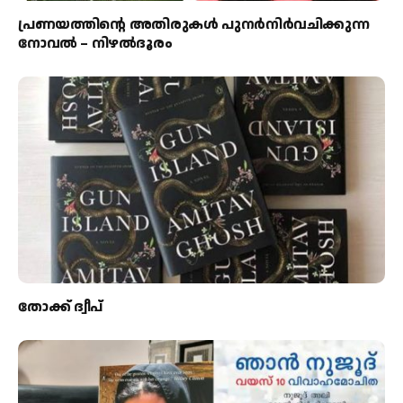
പ്രണയത്തിന്റെ അതിരുകൾ പുനർനിർവചിക്കുന്ന
നോവൽ – നിഴൽദൂരം
തോക്ക് ദ്വീപ്