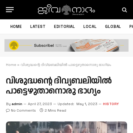
HOME
LATEST
EDITORIAL
LOCAL
GLOBAL
P
Home
»
വിശുദ്ധന്റെ ദിവ്യബലിയിൽ പാട്ടെഴുതാനൊരു ഭാഗ്യം
വിശുദ്ധന്റെ ദിവ്യബലിയിൽ
പാട്ടെഴുതാനൊരു ഭാഗ്യം
By
admin
April 27, 2023
Updated:
May 1, 2023
HISTORY
No Comments
2 Mins Read