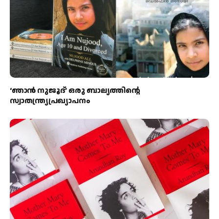
‘ഞാന്‍ നുജൂദ്’ ഒരു ബാല്യത്തിന്റെ
സ്വാതന്ത്ര്യപ്രഖ്യാപനം