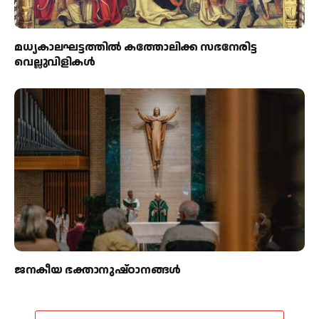
മധ്യകാലഘട്ടത്തില്‍ കത്തോലിക്ക സഭനേരിട്ട
വെല്ലുവിളികള്‍
ജനകീയ ഭക്താനുഷ്ഠാനങ്ങള്‍