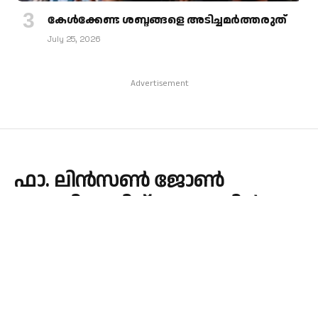
കേള്‍ക്കേണ്ട ശബ്ദങ്ങളെ അടിച്ചമര്‍ത്തരുത്
July 25, 2026
Advertisement
ഫാ. ലിൻസൺ ജോൺ
മരോട്ടിക്കലിന് ബൈബിൾ
വിജ്ഞാനിയത്തിൽ ഡോക്ടറേറ്റ്
By
admin
June 12, 2026
LATEST
No Comments
1 Min Read