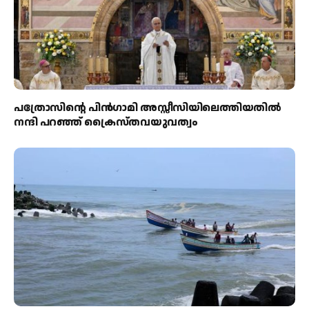
പത്രോസിന്റെ പിൻഗാമി അസ്സീസിയിലെത്തിയതിൽ
നന്ദി പറഞ്ഞ് ക്രൈസ്തവയുവത്വം