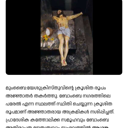
മുംബൈ:യേശുക്രിസ്തുവിന്റെ ക്രൂശിത രൂപം
അജ്ഞാതര്‍ തകര്‍ത്തു. ബോംബെ നഗരത്തിലെ
പരേൽ എന്ന സ്ഥലത്ത് സ്ഥിതി ചെയ്യുന്ന ക്രൂശിത
രൂപമാണ് അജ്ഞാതരായ അക്രമികൾ നശിപ്പിച്ചത്.
പ്രാദേശിക കത്തോലിക്ക സമൂഹവും ബോംബെ
അതിരൂപത നേതൃത്വവും സംഭവത്തില്‍ ആശങ്ക