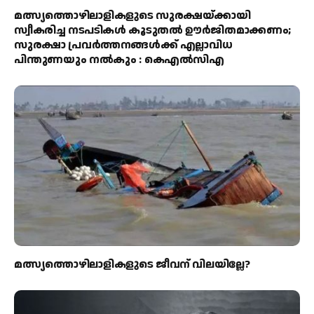
മത്സ്യത്തൊഴിലാളികളുടെ സുരക്ഷയ്ക്കായി
സ്വീകരിച്ച നടപടികൾ കൂടുതൽ ഊർജിതമാക്കണം;
സുരക്ഷാ പ്രവർത്തനങ്ങൾക്ക് എല്ലാവിധ
പിന്തുണയും നൽകും : കെഎൽസിഎ
മത്സ്യത്തൊഴിലാളികളുടെ ജീവന് വിലയില്ലേ?