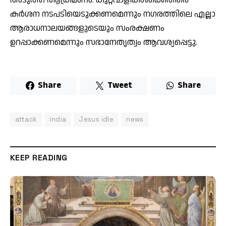
കർശന നടപടിയെടുക്കണമെന്നും നഗരത്തിലെ എല്ലാ
ആരാധനാലയങ്ങളുടെയും സംരക്ഷണം
ഉറപ്പാക്കണമെന്നും സഭാനേതൃത്വം ആവശ്യപ്പെട്ടു.
Share
Tweet
Share
attack
india
Jesus idle
news
KEEP READING