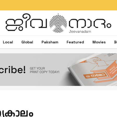
Local
Global
Paksham
Featured
Movies
B
യകാലം