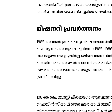
കാത്തലിക് തിയോളജിക്കല്‍ യൂണിയനി
ഓഫ് കാസിയ ഹൈസ്‌കൂളില്‍ ഭൗതികശാ
മിഷനറി പ്രവര്‍ത്തനം
1985-ല്‍ അദ്ദേഹം പെറുവിലെ അഗസ്തീനി
ടെറിട്ടോറിയല്‍ പ്രെലേച്ചറിന്റെ (1985-1
ദശാബ്ദക്കാലം ട്രൂജില്ലോയിലെ അഗസ്
സെമിനാരിയില്‍ കാനോന്‍ നിയമം പഠിപ്പിച
കോടതിയില്‍ ജഡ്ജിയായും, നഗരത്തിന്റ
പ്രവര്‍ത്തിച്ചു.
198-ല്‍ പ്രെവോസ്റ്റ് ചിക്കാഗോ ആസ്ഥാനമ
പ്രൊവിന്‍സ് ഓഫ് ഔര്‍ മദര്‍ ഓഫ് ഗുഡ്
തിരഞ്ഞെടുക്കപ്പെട്ടു. 1999 മാര്‍ച്ച് 8