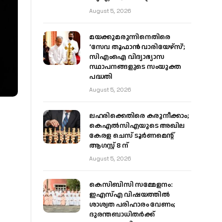
August 5, 2026
മയക്കുമരുന്നിനെതിരെ
‘സേവ തൂഫാൻ വാരിയേഴ്‌സ്’;
സിഎംഐ വിദ്യാഭ്യാസ
സ്ഥാപനങ്ങളുടെ സംയുക്ത
പദ്ധതി
August 5, 2026
ലഹരിക്കെതിരെ കരുനീക്കാം;
കെഎൽസിഎയുടെ അഖില
കേരള ചെസ് ടൂർണമെന്റ്
ആഗസ്റ്റ് 8 ന്
August 5, 2026
കെസിബിസി സമ്മേളനം:
ഇഎസ്എ വിഷയത്തിൽ
ശാശ്വത പരിഹാരം വേണം;
ദുരന്തബാധിതർക്ക്