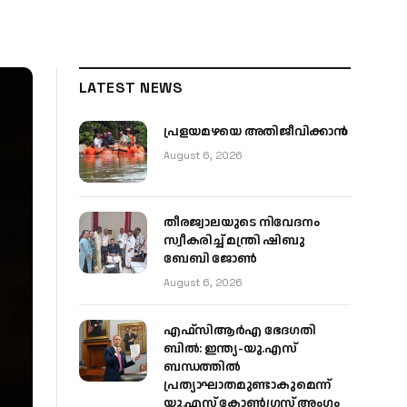
LATEST NEWS
പ്രളയമഴയെ അതിജീവിക്കാന്‍
August 6, 2026
തീരജ്വാലയുടെ നിവേദനം
സ്വീകരിച്ച് മന്ത്രി ഷിബു
ബേബി ജോൺ
August 6, 2026
എഫ്‌സിആർഎ ഭേദഗതി
ബിൽ: ഇന്ത്യ-യു.എസ്
ബന്ധത്തിൽ
പ്രത്യാഘാതമുണ്ടാകുമെന്ന്
യു.എസ് കോൺഗ്രസ് അംഗം