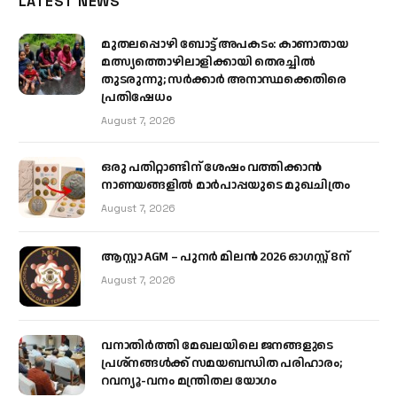
LATEST NEWS
മുതലപ്പൊഴി ബോട്ട് അപകടം: കാണാതായ
മത്സ്യത്തൊഴിലാളിക്കായി തെരച്ചിൽ
തുടരുന്നു; സർക്കാർ അനാസ്ഥക്കെതിരെ
പ്രതിഷേധം
August 7, 2026
ഒരു പതിറ്റാണ്ടിന് ശേഷം വത്തിക്കാൻ
നാണയങ്ങളിൽ മാർപാപ്പയുടെ മുഖചിത്രം
August 7, 2026
ആസ്റ്റാ AGM – പുനർ മിലൻ 2026 ഓഗസ്റ്റ് 8ന്
August 7, 2026
വനാതിർത്തി മേഖലയിലെ ജനങ്ങളുടെ
പ്രശ്നങ്ങൾക്ക് സമയബന്ധിത പരിഹാരം;
റവന്യൂ-വനം മന്ത്രിതല യോഗം