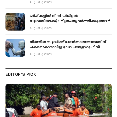
August 7, 2026
ഹിപ്പികളില്‍ നിന്ന് ഡിജിറ്റല്‍
യുഗത്തിലേക്ക്;ചരിത്രം ആവര്‍ത്തിക്കുമ്പോള്‍
August 7, 2026
നിർമ്മിത ബുദ്ധിക്ക് യഥാർത്ഥ ജ്ഞാനത്തിന്
പകരമാകാനാവില്ല: ഡോ. പൗളോ റുഫീനി
August 7, 2026
EDITOR'S PICK