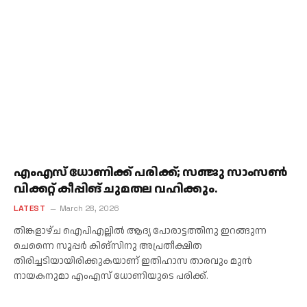
എംഎസ് ധോണിക്ക് പരിക്ക്; സഞ്ജു സാംസൺ
വിക്കറ്റ് കീപ്പിങ് ചുമതല വഹിക്കും.
LATEST
March 28, 2026
തിങ്കളാഴ്ച ഐപിഎല്ലില്‍ ആദ്യ പോരാട്ടത്തിനു ഇറങ്ങുന്ന
ചെന്നൈ സൂപ്പര്‍ കിങ്‌സിനു അപ്രതീക്ഷിത
തിരിച്ചടിയായിരിക്കുകയാണ് ഇതിഹാസ താരവും മുന്‍
നായകനുമാ എംഎസ് ധോണിയുടെ പരിക്ക്.