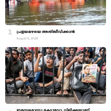
പ്രളയമഴയെ അതിജീവിക്കാന്‍
August 6, 2026
ഇരമ്പമൊന്നു കേട്ടുവോ, വിളിക്കയാണ്