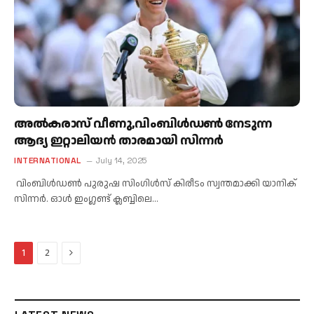
അൽകരാസ് വീണു,വിംബിൾഡൺ നേടുന്ന
ആദ്യ ഇറ്റാലിയൻ താരമായി സിന്നര്‍
INTERNATIONAL
July 14, 2025
വിംബിൾഡൺ പുരുഷ സിംഗിൾസ് കിരീടം സ്വന്തമാക്കി യാനിക്
സിന്നർ. ഓൾ ഇംഗ്ലണ്ട് ക്ലബ്ബിലെ…
Next
1
2