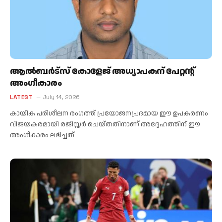
ആൽബർട്സ് കോളേജ് അധ്യാപകന് പേറ്റന്റ്
അംഗീകാരം
LATEST
July 14, 2026
കായിക പരിശീലന രംഗത്ത് പ്രയോജനപ്രദമായ ഈ ഉപകരണം
വിജയകരമായി രജിസ്റ്റർ ചെയ്തതിനാണ് അദ്ദേഹത്തിന് ഈ
അംഗീകാരം ലഭിച്ചത്