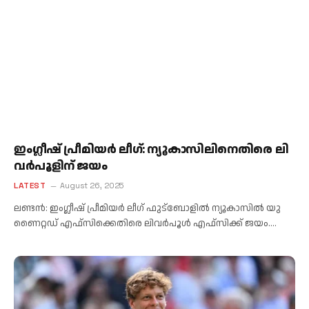
ഇം​ഗ്ലീ​ഷ് പ്രീ​മി​യ​ർ ലീ​ഗ്: ന്യൂ​കാ​സി​ലി​നെ​തി​രെ ലി​
വ​ർ​പൂ​ളി​ന് ജ​യം
LATEST
August 26, 2025
ല​ണ്ട​ൻ‌: ഇം​ഗ്ലീ​ഷ് പ്രീ​മി​യ​ർ ലീ​ഗ് ഫു​ട്ബോ​ളി​ൽ ന്യൂ​കാ​സി​ൽ യു​
ണൈ​റ്റ​ഡ് എ​ഫ്സി​ക്കെ​തി​രെ ലി​വ​ർ​പൂ​ൾ എ​ഫ്സി​ക്ക് ജ​യം.…