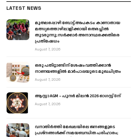
LATEST NEWS
മുതലപ്പൊഴി ബോട്ട് അപകടം: കാണാതായ
മത്സ്യത്തൊഴിലാളിക്കായി തെരച്ചിൽ
തുടരുന്നു; സർക്കാർ അനാസ്ഥക്കെതിരെ
പ്രതിഷേധം
August 7, 2026
ഒരു പതിറ്റാണ്ടിന് ശേഷം വത്തിക്കാൻ
നാണയങ്ങളിൽ മാർപാപ്പയുടെ മുഖചിത്രം
August 7, 2026
ആസ്റ്റാ AGM – പുനർ മിലൻ 2026 ഓഗസ്റ്റ് 8ന്
August 7, 2026
വനാതിർത്തി മേഖലയിലെ ജനങ്ങളുടെ
പ്രശ്നങ്ങൾക്ക് സമയബന്ധിത പരിഹാരം;