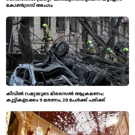
കോൺഗ്രസ് അംഗം
കീവിൽ റഷ്യയുടെ മിസൈൽ ആക്രമണം;
കുട്ടികളടക്കം 9 മരണം, 28 പേർക്ക് പരിക്ക്