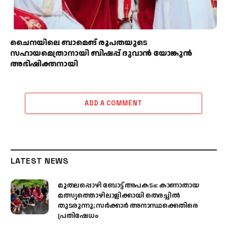
ചൈനയിലെ ബാമെങ് രൂപതയുടെ
സഹായമെത്രാനായി ബിഷപ്പ് ദുവാൻ യോങ്കുൻ
അഭിഷിക്തനായി
ADD A COMMENT
LATEST NEWS
മുതലപ്പൊഴി ബോട്ട് അപകടം: കാണാതായ
മത്സ്യത്തൊഴിലാളിക്കായി തെരച്ചിൽ
തുടരുന്നു; സർക്കാർ അനാസ്ഥക്കെതിരെ
പ്രതിഷേധം