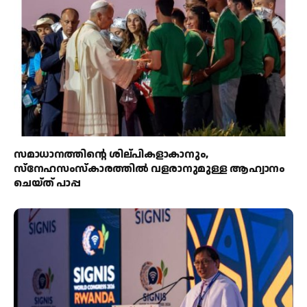
സമാധാനത്തിന്റെ ശില്പികളാകാനും,
സ്നേഹസംസ്കാരത്തിൽ വളരാനുമുള്ള ആഹ്വാനം
ചെയ്ത് പാപ്പ