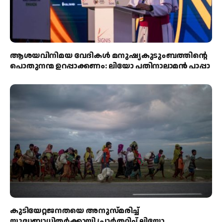
ആശയവിനിമയ വേദികൾ മനുഷ്യകുടുംബത്തിന്റെ
പൊതുനന്മ ഉറപ്പാക്കണം: ലിയോ പതിനാലാമൻ പാപ്പാ
കുടിയേറ്റജനതയെ അനുസ്മരിച്ച്
യുദ്ധബാധിതർക്കായി പ്രാർത്ഥിച്ച് ലിയോ