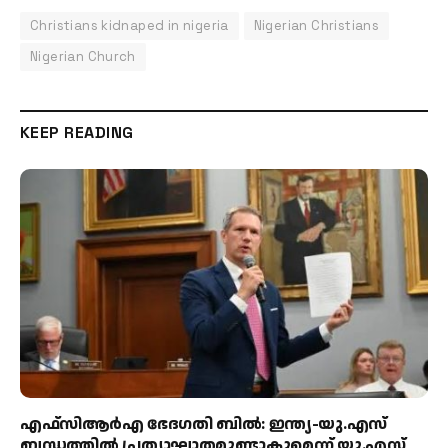
Christians kidnaped in nigeria
Nigerian Christians
Nigerian Church
KEEP READING
എഫ്‌സിആർഎ ഭേദഗതി ബിൽ: ഇന്ത്യ-യു.എസ്
ബന്ധത്തിൽ പ്രത്യാഘാതമുണ്ടാകുമെന്ന് യു.എസ്