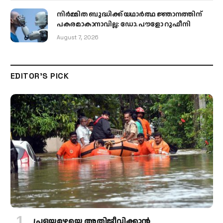
നിർമ്മിത ബുദ്ധിക്ക് യഥാർത്ഥ ജ്ഞാനത്തിന്
പകരമാകാനാവില്ല: ഡോ. പൗളോ റുഫീനി
August 7, 2026
EDITOR'S PICK
പ്രളയമഴയെ അതിജീവിക്കാന്‍