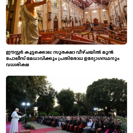
ഈസ്റ്റർ കൂട്ടക്കൊല: സുരക്ഷാ വീഴ്ചയിൽ മുൻ
പോലീസ് മേധാവിക്കും പ്രതിരോധ ഉദ്യോഗസ്ഥനും
വധശിക്ഷ