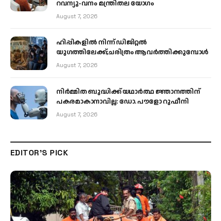
റവന്യൂ-വനം മന്ത്രിതല യോഗം
August 7, 2026
ഹിപ്പികളില്‍ നിന്ന് ഡിജിറ്റല്‍
യുഗത്തിലേക്ക്;ചരിത്രം ആവര്‍ത്തിക്കുമ്പോള്‍
August 7, 2026
നിർമ്മിത ബുദ്ധിക്ക് യഥാർത്ഥ ജ്ഞാനത്തിന്
പകരമാകാനാവില്ല: ഡോ. പൗളോ റുഫീനി
August 7, 2026
EDITOR'S PICK