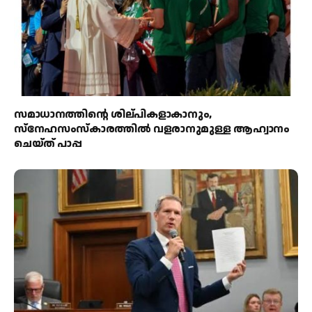
സമാധാനത്തിന്റെ ശില്പികളാകാനും,
സ്നേഹസംസ്കാരത്തിൽ വളരാനുമുള്ള ആഹ്വാനം
ചെയ്ത് പാപ്പ