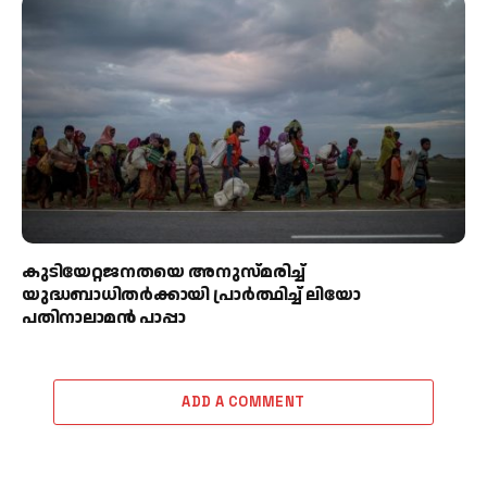
കുടിയേറ്റജനതയെ അനുസ്മരിച്ച്
യുദ്ധബാധിതർക്കായി പ്രാർത്ഥിച്ച് ലിയോ
പതിനാലാമൻ പാപ്പാ
ADD A COMMENT