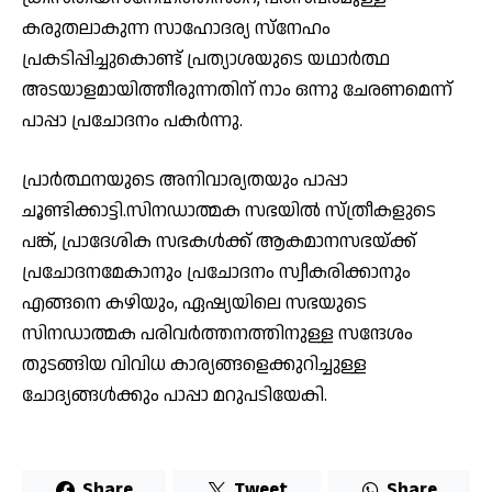
കരുതലാകുന്ന സാഹോദര്യ സ്നേഹം
പ്രകടിപ്പിച്ചുകൊണ്ട് പ്രത്യാശയുടെ യഥാർത്ഥ
അടയാളമായിത്തീരുന്നതിന് നാം ഒന്നു ചേരണമെന്ന്
പാപ്പാ പ്രചോദനം പകർന്നു.
പ്രാർത്ഥനയുടെ അനിവാര്യതയും പാപ്പാ
ചൂണ്ടിക്കാട്ടി.സിനഡാത്മക സഭയിൽ സ്ത്രീകളുടെ
പങ്ക്, പ്രാദേശിക സഭകൾക്ക് ആകമാനസഭയ്ക്ക്
പ്രചോദനമേകാനും പ്രചോദനം സ്വീകരിക്കാനും
എങ്ങനെ കഴിയും, ഏഷ്യയിലെ സഭയുടെ
സിനഡാത്മക പരിവർത്തനത്തിനുള്ള സന്ദേശം
തുടങ്ങിയ വിവിധ കാര്യങ്ങളെക്കുറിച്ചുള്ള
ചോദ്യങ്ങൾക്കും പാപ്പാ മറുപടിയേകി.
Share
Tweet
Share