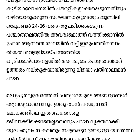
കുടിയാലോചനയിൽ പങ്കാളികളാക്കപ്പെടുന്നതിനും
വഴിയൊരുക്കുന്ന സംഘടനകളുടെയും ജൂബിലി
ഒക്ടോബർ 24-26 വരെ ആചരിക്കപ്പെടുന്ന
പശ്ചാത്തലത്തിൽ അവരുമൊത്ത് വത്തിക്കാനിൽ
പോൾ ആറാമൻ ശാലയിൽ വച്ച് ഇരുപത്തിനാലാം
തീയതി വെള്ളിയാഴ്ച നടത്തിയ
കൂടിക്കാഴ്ചാവേളയിൽ അവരുടെ ചോദ്യങ്ങൾക്ക്
ഉത്തരം നല്കുകയായിരുന്നു ലിയൊ പതിനാലാമൻ
പാപ്പാ.
മദ്ധ്യപൂർവ്വദേശത്തിന് പ്രത്യാശയുടെ അടയാളങ്ങൾ
ആവശ്യമാണെന്നും ഇതു താൻ പറയുന്നത്
ലോകത്തിലെ ഇതരഭാഗങ്ങളെ
ഒഴിവാക്കിക്കൊണ്ടല്ലയെന്നും പാപ്പാ വ്യക്തമാക്കി.
യുദ്ധംമൂലം സകലതും നഷ്ടപ്പെട്ടവരോടുള്ള യഥാർത്ഥ
ക്രിസ്തീയസ്നേഹത്തിൻറെ, പരസ്പരമുള്ള