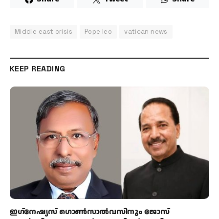
Middle east crisis
Pope leo
vatican news
KEEP READING
ഇഗ്‌നേഷ്യസ് ഗൊൺസാൽവസിനും ജോസ്