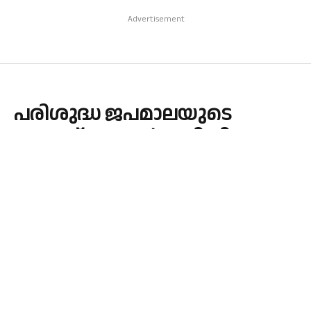
Advertisement
പരിശുദ്ധ ജപമാലയുടെ
അപ്പസ്തോലൻ ഇനി വിശുദ്ധ
പദവിയിലേക്ക്.
By
admin
October 26, 2025
CHURCH
No Comments
1 Min Read