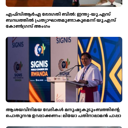
എഫ്‌സിആർഎ ഭേദഗതി ബിൽ: ഇന്ത്യ-യു.എസ്
ബന്ധത്തിൽ പ്രത്യാഘാതമുണ്ടാകുമെന്ന് യു.എസ്
കോൺഗ്രസ് അംഗം
ആശയവിനിമയ വേദികൾ മനുഷ്യകുടുംബത്തിന്റെ
പൊതുനന്മ ഉറപ്പാക്കണം: ലിയോ പതിനാലാമൻ പാപ്പാ