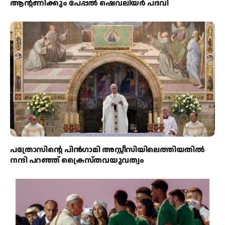
ആന്റണിക്കും പേപ്പൽ ഷെവലിയർ പദവി
പത്രോസിന്റെ പിൻഗാമി അസ്സീസിയിലെത്തിയതിൽ
നന്ദി പറഞ്ഞ് ക്രൈസ്തവയുവത്വം