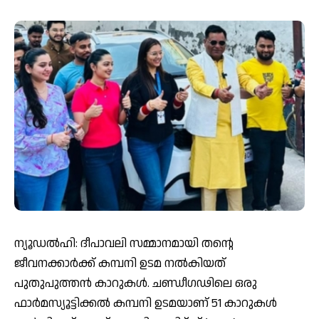
ന്യൂഡൽഹി: ദീപാവലി സമ്മാനമായി തന്റെ
ജീവനക്കാർക്ക് കമ്പനി ഉടമ നൽകിയത്
പുതുപുത്തൻ കാറുകൾ. ചണ്ഡീഗഢിലെ ഒരു
ഫാർമസ്യൂട്ടിക്കൽ കമ്പനി ഉടമയാണ് 51 കാറുകൾ