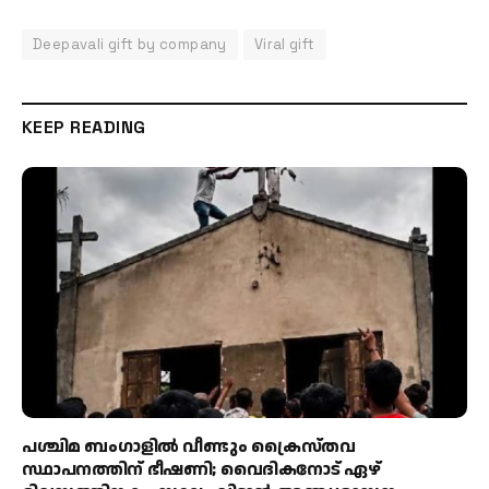
Deepavali gift by company
Viral gift
KEEP READING
പശ്ചിമ ബംഗാളിൽ വീണ്ടും ക്രൈസ്തവ
സ്ഥാപനത്തിന് ഭീഷണി; വൈദികനോട് ഏഴ്