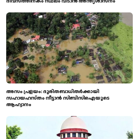
ദിവസത്തിനകം സ്ഥലം വിടാൻ അന്ത്യശാസനം
അസം പ്രളയം: ദുരിതബാധിതർക്കായി
സഹായഹസ്തം നീട്ടാൻ സിബിസിഐയുടെ
ആഹ്വാനം