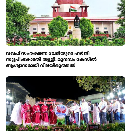
വഖഫ് സംരക്ഷണ വേദിയുടെ ഹർജി
സുപ്രീംകോടതി തള്ളി; മുനമ്പം കേസിൽ
ആശ്വാസമായി വിലയിരുത്തൽ