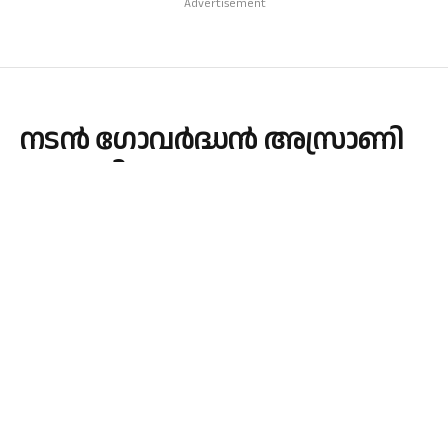
Advertisement
നടൻ ഗോവർദ്ധൻ അസ്രാണി
അന്തരിച്ചു
By
admin
October 21, 2025
MOVIES
No Comments
1 Min Read