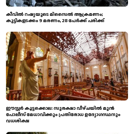
കീവിൽ റഷ്യയുടെ മിസൈൽ ആക്രമണം;
കുട്ടികളടക്കം 9 മരണം, 28 പേർക്ക് പരിക്ക്
ഈസ്റ്റർ കൂട്ടക്കൊല: സുരക്ഷാ വീഴ്ചയിൽ മുൻ
പോലീസ് മേധാവിക്കും പ്രതിരോധ ഉദ്യോഗസ്ഥനും
വധശിക്ഷ