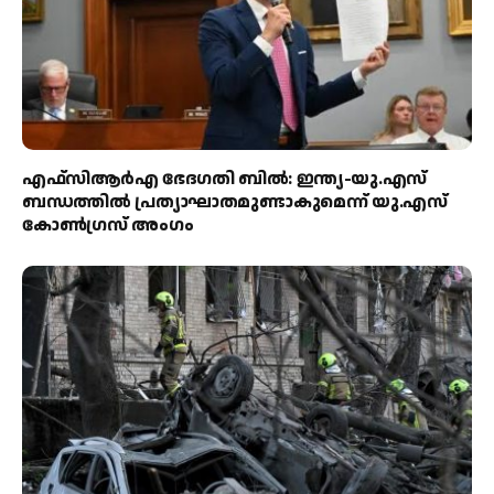
എഫ്‌സിആർഎ ഭേദഗതി ബിൽ: ഇന്ത്യ-യു.എസ്
ബന്ധത്തിൽ പ്രത്യാഘാതമുണ്ടാകുമെന്ന് യു.എസ്
കോൺഗ്രസ് അംഗം