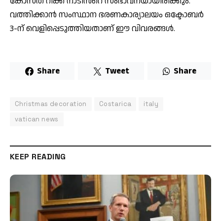
കോസ്ത റീക്ക നാടിൻറെ സംഭാവനയായിരിക്കും.
വത്തിക്കാൻ സംസ്ഥാന ഭരണകാര്യാലയം ഒക്ടോബർ
3-ന് വെളിപ്പെടുത്തിയതാണ് ഈ വിവരങ്ങൾ.
Share
Tweet
Share
Christmas decoration
Costarica
italy
vatican news
KEEP READING