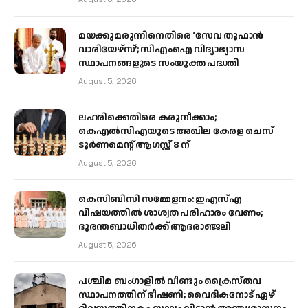
മയക്കുമരുന്നിനെതിരെ ‘സേവ തൂഫാൻ
വാരിയേഴ്‌സ്’; സിഎംഐ വിദ്യാഭ്യാസ
സ്ഥാപനങ്ങളുടെ സംയുക്ത പദ്ധതി
August 5, 2026
ലഹരിക്കെതിരെ കരുനീക്കാം;
കെഎൽസിഎയുടെ അഖില കേരള ചെസ്
ടൂർണമെന്റ് ആഗസ്റ്റ് 8 ന്
August 5, 2026
കെസിബിസി സമ്മേളനം: ഇഎസ്എ
വിഷയത്തിൽ ശാശ്വത പരിഹാരം വേണം;
ദുരന്തബാധിതർക്ക് ആദരാഞ്ജലി
August 5, 2026
പശ്ചിമ ബംഗാളിൽ വീണ്ടും ക്രൈസ്തവ
സ്ഥാപനത്തിന് ഭീഷണി; വൈദികനോട് ഏഴ്