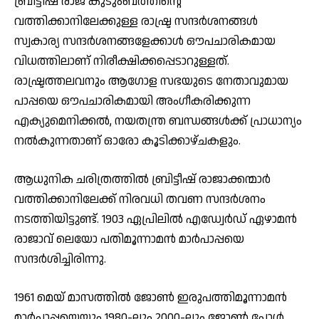
ബ്രിട്ടീഷ് രാജ കുടുംബത്തിന്റെ
വത്തിക്കാനിലേക്കുള്ള രാഷ്ട്ര സന്ദർശനങ്ങൾ
സ്വകാര്യ സന്ദർശനങ്ങളേക്കാൾ ഔപചാരികമായ
വിധത്തിലാണ് നിരീക്ഷിക്കപ്പെടാറുള്ളത്.
രാഷ്ട്രത്തലവനും ആഗോള സഭയുടെ നേതാവുമായ
പാപ്പയെ ഔപചാരികമായി അംഗീകരിക്കുന്ന
എക്യുമെനിക്കൽ, നയതന്ത്ര ബന്ധങ്ങൾക്ക് പ്രാധാന്യം
നൽകുന്നതാണ് ഓരോ കൂടിക്കാഴ്ചകളും.
ആധുനിക ചരിത്രത്തിൽ ബ്രിട്ടീഷ് രാജാക്കന്മാർ
വത്തിക്കാനിലേക്ക് നിരവധി തവണ സന്ദർശനം
നടത്തിയിട്ടുണ്ട്. 1903 ഏപ്രിലിൽ എഡ്വേർഡ് ഏഴാമൻ
രാജാവ് ലെയോ പതിമൂന്നാമൻ മാർപാപ്പയെ
സന്ദർശിച്ചിരിന്നു.
1961 മെയ് മാസത്തിൽ ജോൺ ഇരുപത്തിമൂന്നാമൻ
മാർപാപ്പയെയും 1980-ലും 2000-ലും ജോൺ പോൾ