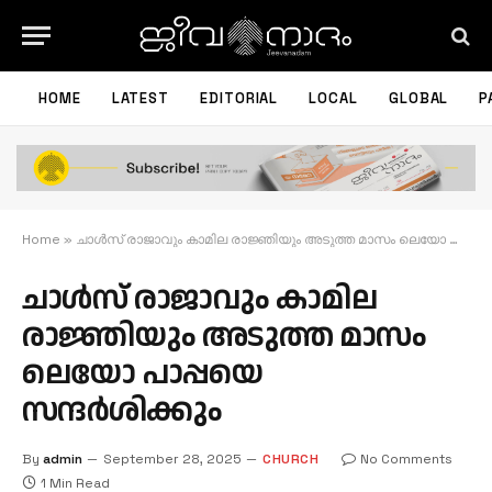
HOME
LATEST
EDITORIAL
LOCAL
GLOBAL
P
Home
»
ചാൾസ് രാജാവും കാമില രാജ്ഞിയും അടുത്ത മാസം ലെയോ പാപ്പയെ സന്ദര്‍ശിക്കും
ചാൾസ് രാജാവും കാമില
രാജ്ഞിയും അടുത്ത മാസം
ലെയോ പാപ്പയെ
സന്ദര്‍ശിക്കും
By
admin
September 28, 2025
CHURCH
No Comments
1 Min Read