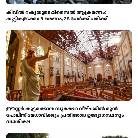
കീവിൽ റഷ്യയുടെ മിസൈൽ ആക്രമണം;
കുട്ടികളടക്കം 9 മരണം, 28 പേർക്ക് പരിക്ക്
ഈസ്റ്റർ കൂട്ടക്കൊല: സുരക്ഷാ വീഴ്ചയിൽ മുൻ
പോലീസ് മേധാവിക്കും പ്രതിരോധ ഉദ്യോഗസ്ഥനും
വധശിക്ഷ