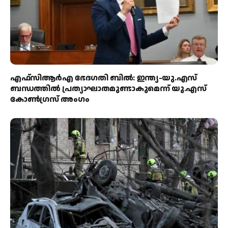
എഫ്‌സിആർഎ ഭേദഗതി ബിൽ: ഇന്ത്യ-യു.എസ്
ബന്ധത്തിൽ പ്രത്യാഘാതമുണ്ടാകുമെന്ന് യു.എസ്
കോൺഗ്രസ് അംഗം