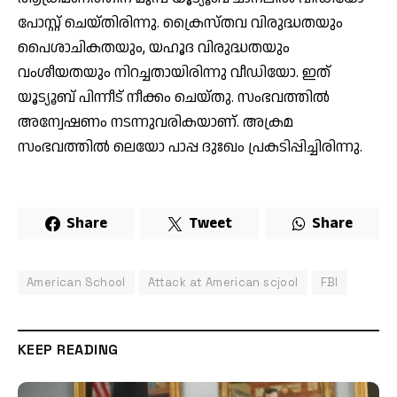
പോസ്റ്റ് ചെയ്തിരിന്നു. ക്രൈസ്തവ വിരുദ്ധതയും
പൈശാചികതയും, യഹൂദ വിരുദ്ധതയും
വംശീയതയും നിറച്ചതായിരിന്നു വീഡിയോ. ഇത്
യൂട്യൂബ് പിന്നീട് നീക്കം ചെയ്തു. സംഭവത്തിൽ
അന്വേഷണം നടന്നുവരികയാണ്. അക്രമ
സംഭവത്തിൽ ലെയോ പാപ്പ ദുഃഖം പ്രകടിപ്പിച്ചിരിന്നു.
Share
Tweet
Share
American School
Attack at American scjool
FBI
KEEP READING