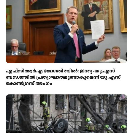
എഫ്‌സിആർഎ ഭേദഗതി ബിൽ: ഇന്ത്യ-യു.എസ്
ബന്ധത്തിൽ പ്രത്യാഘാതമുണ്ടാകുമെന്ന് യു.എസ്
കോൺഗ്രസ് അംഗം