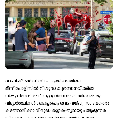
വാഷിംഗ്‌ടൺ ഡിസി: അമേരിക്കയിലെ
മിന്നിപോളിസിൽ വിശുദ്ധ കുർബാനയ്ക്കിടെ
സ്കൂളിനോട് ചേർന്നുള്ള ദേവാലയത്തിൽ രണ്ടു
വിദ്യാർത്ഥികൾ കൊല്ലപ്പെട്ട വെടിവയ്പു സംഭവത്തെ
കത്തോലിക്കാ വിരുദ്ധ കുറ്റകൃത്യമായും ആഭ്യന്തര
തീവ്രവാദമായും പരിഗണിച്ചാണ് അന്വേഷണം