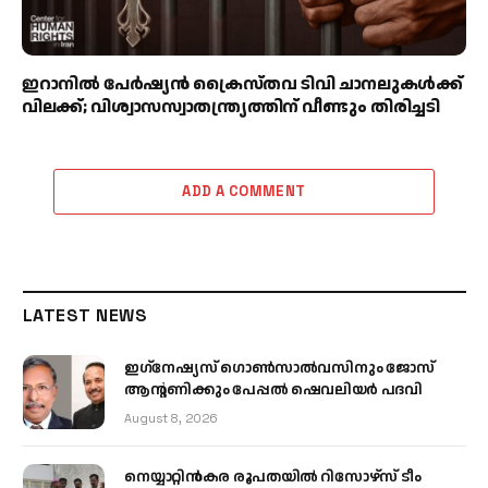
ഇറാനിൽ പേർഷ്യൻ ക്രൈസ്തവ ടിവി ചാനലുകൾക്ക്
വിലക്ക്; വിശ്വാസസ്വാതന്ത്ര്യത്തിന് വീണ്ടും തിരിച്ചടി
ADD A COMMENT
LATEST NEWS
ഇഗ്‌നേഷ്യസ് ഗൊൺസാൽവസിനും ജോസ്
ആന്റണിക്കും പേപ്പൽ ഷെവലിയർ പദവി
August 8, 2026
നെയ്യാറ്റിൻകര രൂപതയിൽ റിസോഴ്സ് ടീം