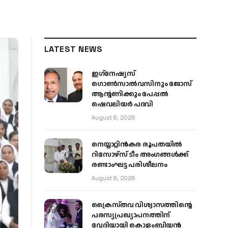
LATEST NEWS
ഇഗ്‌നേഷ്യസ്
ഗൊൺസാൽവസിനും ജോസ്
ആന്റണിക്കും പേപ്പൽ
ഷെവലിയർ പദവി
August 8, 2026
നെയ്യാറ്റിൻകര രൂപതയിൽ
റിസോഴ്സ് ടീം അംഗങ്ങൾക്ക്
രണ്ടാംഘട്ട പരിശീലനം
August 8, 2026
ക്രൈസ്തവ വിശ്വാസത്തിന്റെ
പരസ്യപ്രഖ്യാപനത്തിന്
വേദിയായി കൊളംബിയൻ