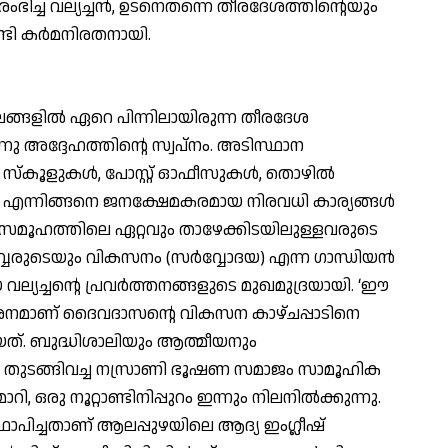
്ച വല്യച്ചന്‍, ഉടനെതന്നെ തീരദേശത്തിന്റെയും
്ടി കര്‍മനിരതനായി.
ലങ്ങളില്‍ ഏറെ പിന്നിലായിരുന്ന തീരദേശ
ു അദ്ദേഹത്തിന്റെ സ്വപ്നം. അടിസ്ഥാന
്‌കൂളുകള്‍, പോസ്റ്റ് ഓഫീസുകള്‍, തൊഴില്‍
തറ എന്നിങ്ങനെ ജനക്ഷേമകരമായ നിരവധി കാര്യങ്ങള്‍
തു. സമൂഹത്തിലെ ഏറ്റവും താഴേക്കിടയിലുള്ളവരുടെ
്വരുടെയും വികസനം (സര്‍വ്വോദയ) എന്ന ഗാന്ധിയന്‍
്യച്ചന്റെ പ്രവര്‍ത്തനങ്ങളുടെ മുഖമുദ്രയായി. ‘ഈ
്‍ശനമാണ് ദൈവദാസന്റെ വികസന കാഴ്ചപ്പാടിനെ
ിയത്. ബുദ്ധിശാലിയും ആത്മീയനും
‍ തുടങ്ങിവച്ച നസ്രാണി ഭൂഷണ സമാജം സാമൂഹിക
, ഒരു നൂറ്റാണ്ടിനിപ്പുറം ഇന്നും നിലനില്‍ക്കുന്നു.
ഥാപിച്ചതാണ് ആലപ്പുഴയിലെ ആദ്യ ഇംഗ്ലീഷ്