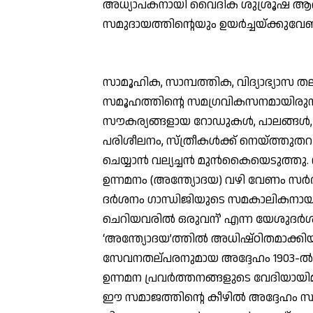
അധ്യാപകനായി വൈദിക ശുശ്രൂഷ ആരംഭിച
സമുദായത്തിന്റെയും ഉയര്‍ച്ചയ്ക്കുവേണ
സാമൂഹിക, സാമ്പത്തിക, വിദ്യാഭ്യാസ ത
സമൂഹത്തിന്റെ സമഗ്രവികസനമായിരുന്ന
സൗകര്യങ്ങളായ റോഡുകള്‍, പാലങ്ങള്‍, സ
പരിശീലനം, സ്ത്രീകള്‍ക്ക് നെയ്ത്തു
ചെയ്യാന്‍ വല്യച്ചന്‍ മുന്‍കൈയെടുത്
ഉന്നമനം (അന്ത്യോദയ) വഴി വേണം സര്‍വ
ദര്‍ശനം ഗാന്ധിജിയുടെ സമകാലികനായ വല
ചെറിയവരില്‍ ഒരുവന്’ എന്ന യേശുദര
‘അന്ത്യോദയ’ത്തില്‍ അധിഷ്ഠിതമാക്ക
സേവനതല്പരനുമായ അദ്ദേഹം 1903-ല്
ഉന്നമന പ്രവര്‍ത്തനങ്ങളുടെ വേദിയായിമാറി
ഈ സമാജത്തിന്റെ കീഴില്‍ അദ്ദേഹം സ്