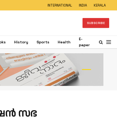
INTERNATIONAL
INDIA
KERALA
SUBSCRIBE
E-
oks
History
Sports
Health
paper
റേഷൻ സഭ