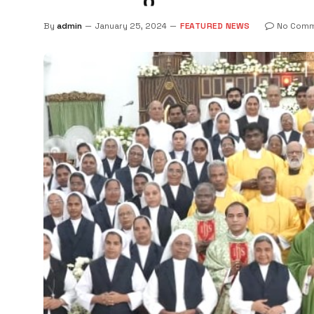
By
admin
January 25, 2024
FEATURED NEWS
No Comm