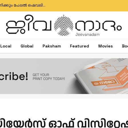
ഇഗ്‌നേഷ്യസ് ഗൊൺസാൽവസിനും ജോസ് ആന്റണിക്കും പേപ്പൽ ഷെവലിയർ പദവി
Local
Global
Paksham
Featured
Movies
Bo
00 യിയേർസ് ഓഫ് വിസിറ്