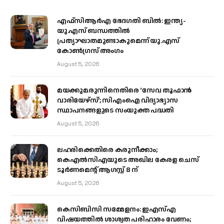
എഫ്‌സിആർഎ ഭേദഗതി ബിൽ: ഇന്ത്യ-
യു.എസ് ബന്ധത്തിൽ
പ്രത്യാഘാതമുണ്ടാകുമെന്ന് യു.എസ്
കോൺഗ്രസ് അംഗം
August 5, 2026
മയക്കുമരുന്നിനെതിരെ ‘സേവ തൂഫാൻ
വാരിയേഴ്‌സ്’; സിഎംഐ വിദ്യാഭ്യാസ
സ്ഥാപനങ്ങളുടെ സംയുക്ത പദ്ധതി
August 5, 2026
ലഹരിക്കെതിരെ കരുനീക്കാം;
കെഎൽസിഎയുടെ അഖില കേരള ചെസ്
ടൂർണമെന്റ് ആഗസ്റ്റ് 8 ന്
August 5, 2026
കെസിബിസി സമ്മേളനം: ഇഎസ്എ
വിഷയത്തിൽ ശാശ്വത പരിഹാരം വേണം;