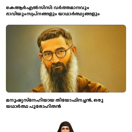
കെആര്‍എല്‍സിസി: വര്‍ത്തമാനവും
ഭാവിയുംസ്വപ്നങ്ങളും യാഥാര്‍ത്ഥ്യങ്ങളും
മനുഷ്യസ്‌നേഹിയായ തിയോഫിനച്ചന്‍, ഒരു
യഥാര്‍ത്ഥ പുരോഹിതന്‍