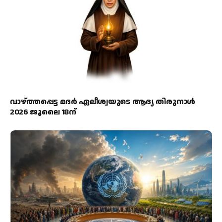
വാഴ്ത്തപ്പെട്ട മദര്‍ ഏലീശ്വയുടെ ആദ്യ തിരുനാള്‍
2026 ജൂലൈ 18ന്