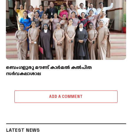
ബെംഗളൂരു മൗണ്ട് കാര്‍മല്‍ കല്‍പിത
സര്‍വകലാശാല
ADD A COMMENT
LATEST NEWS