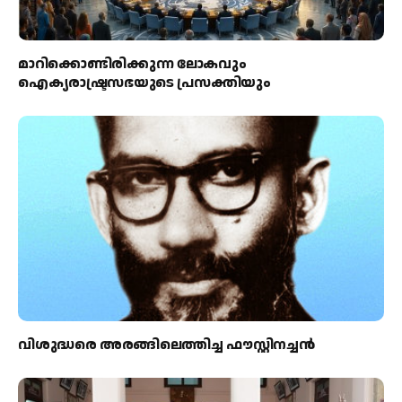
മാറിക്കൊണ്ടിരിക്കുന്ന ലോകവും
ഐക്യരാഷ്ട്രസഭയുടെ പ്രസക്തിയും
വിശുദ്ധരെ അരങ്ങിലെത്തിച്ച ഫൗസ്റ്റിനച്ചൻ