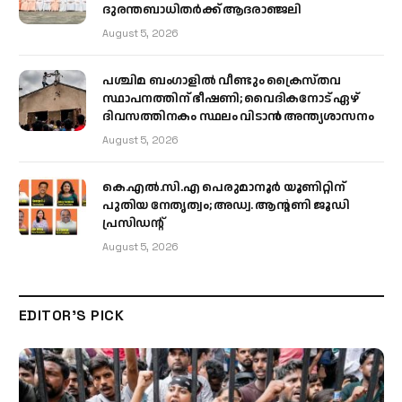
ദുരന്തബാധിതർക്ക് ആദരാഞ്ജലി
August 5, 2026
പശ്ചിമ ബംഗാളിൽ വീണ്ടും ക്രൈസ്തവ
സ്ഥാപനത്തിന് ഭീഷണി; വൈദികനോട് ഏഴ്
ദിവസത്തിനകം സ്ഥലം വിടാൻ അന്ത്യശാസനം
August 5, 2026
കെ.എൽ.സി.എ പെരുമാനൂർ യൂണിറ്റിന്
പുതിയ നേതൃത്വം; അഡ്വ. ആന്റണി ജൂഡി
പ്രസിഡന്റ്
August 5, 2026
EDITOR'S PICK