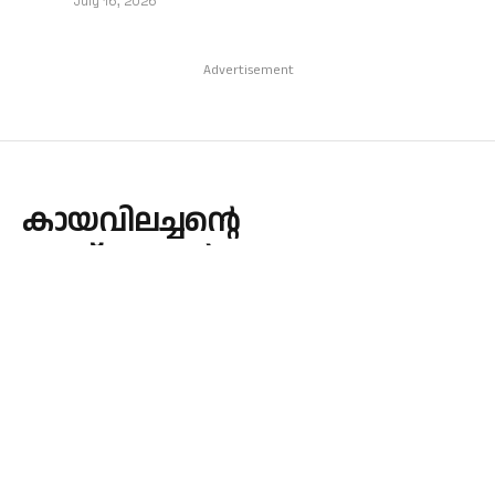
July 16, 2026
Advertisement
കായവിലച്ചന്റെ
‘അല്മായധര്‍മ്മം’
By
admin
September 21, 2023
BOOKS
No Comments
3 Mins Read