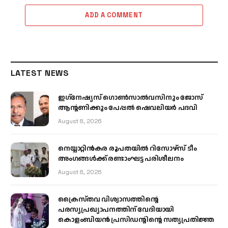
ADD A COMMENT
LATEST NEWS
ഇഗ്‌നേഷ്യസ് ഗൊൺസാൽവസിനും ജോസ്
ആന്റണിക്കും പേപ്പൽ ഷെവലിയർ പദവി
August 8, 2026
നെയ്യാറ്റിൻകര രൂപതയിൽ റിസോഴ്സ് ടീം
അംഗങ്ങൾക്ക് രണ്ടാംഘട്ട പരിശീലനം
August 8, 2026
ക്രൈസ്തവ വിശ്വാസത്തിന്റെ
പരസ്യപ്രഖ്യാപനത്തിന് വേദിയായി
കൊളംബിയൻ പ്രസിഡന്റിന്റെ സത്യപ്രതിജ്ഞ