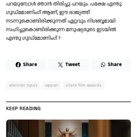
പറയുമ്പോള്‍ ഞാന്‍ തിരിച്ചു പറയും. പക്ഷേ എന്തു
ഗുഡ്മോണിംഗ് ആണ്, ഈ രാജ്യത്ത്
നടന്നുകൊണ്ടിരിക്കുന്നത് ഏറ്റവും നിശബ്ദമായി
സഹിച്ചുകൊണ്ടിരിക്കുന്ന മനുഷ്യരുടെ ഇടയില്‍
എന്തു ഗുഡ്മോണിംഗ് ?
Share
Tweet
Share
alencier lopez
appan
state film awards
KEEP READING