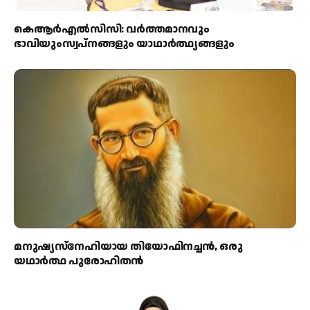
കെആര്‍എല്‍സിസി: വര്‍ത്തമാനവും
ഭാവിയുംസ്വപ്നങ്ങളും യാഥാര്‍ത്ഥ്യങ്ങളും
മനുഷ്യസ്‌നേഹിയായ തിയോഫിനച്ചന്‍, ഒരു
യഥാര്‍ത്ഥ പുരോഹിതന്‍