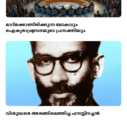
മാറിക്കൊണ്ടിരിക്കുന്ന ലോകവും
ഐക്യരാഷ്ട്രസഭയുടെ പ്രസക്തിയും
വിശുദ്ധരെ അരങ്ങിലെത്തിച്ച ഫൗസ്റ്റിനച്ചൻ