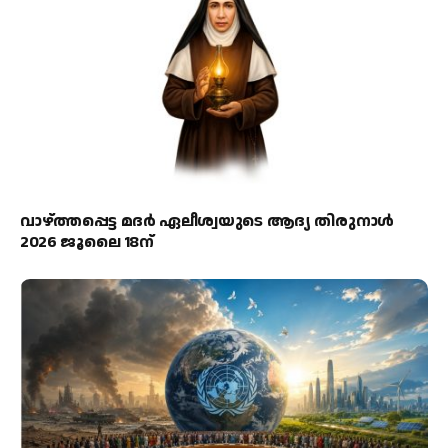
വാഴ്ത്തപ്പെട്ട മദര്‍ ഏലീശ്വയുടെ ആദ്യ തിരുനാള്‍
2026 ജൂലൈ 18ന്