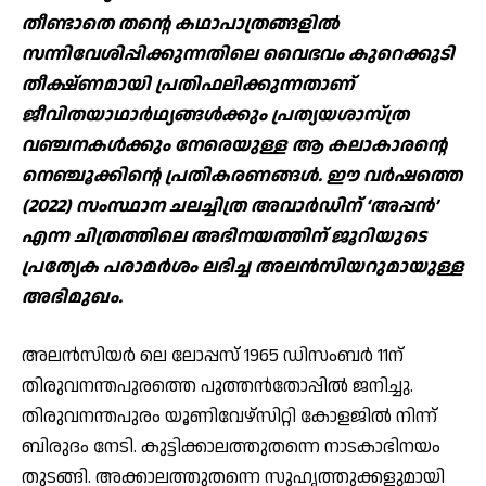
തീണ്ടാതെ തന്റെ കഥാപാത്രങ്ങളില്‍
സന്നിവേശിപ്പിക്കുന്നതിലെ വൈഭവം കുറെക്കൂടി
തീക്ഷ്ണമായി പ്രതിഫലിക്കുന്നതാണ്
ജീവിതയാഥാര്‍ഥ്യങ്ങള്‍ക്കും പ്രത്യയശാസ്ത്ര
വഞ്ചനകള്‍ക്കും നേരെയുള്ള ആ കലാകാരന്റെ
നെഞ്ചൂക്കിന്റെ പ്രതികരണങ്ങള്‍. ഈ വര്‍ഷത്തെ
(2022) സംസ്ഥാന ചലച്ചിത്ര അവാര്‍ഡിന് ‘അപ്പന്‍’
എന്ന ചിത്രത്തിലെ അഭിനയത്തിന് ജൂറിയുടെ
പ്രത്യേക പരാമര്‍ശം ലഭിച്ച അലന്‍സിയറുമായുള്ള
അഭിമുഖം.
അലന്‍സിയര്‍ ലെ ലോപ്പസ് 1965 ഡിസംബര്‍ 11ന്
തിരുവനന്തപുരത്തെ പുത്തന്‍തോപ്പില്‍ ജനിച്ചു.
തിരുവനന്തപുരം യൂണിവേഴ്‌സിറ്റി കോളജില്‍ നിന്ന്
ബിരുദം നേടി. കുട്ടിക്കാലത്തുതന്നെ നാടകാഭിനയം
തുടങ്ങി. അക്കാലത്തുതന്നെ സുഹൃത്തുക്കളുമായി