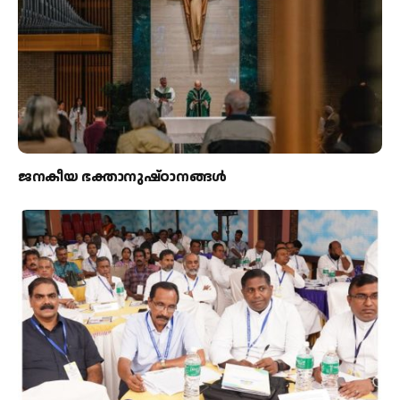
ജനകീയ ഭക്താനുഷ്ഠാനങ്ങള്‍