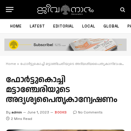
HOME
LATEST
EDITORIAL
LOCAL
GLOBAL
P
Home
»
ഫോര്‍ട്ടുകൊച്ചി മട്ടാഞ്ചേരിയുടെ അദ്യശ്യപൈതൃകാന്വേഷണം
ഫോര്‍ട്ടുകൊച്ചി
മട്ടാഞ്ചേരിയുടെ
അദ്യശ്യപൈതൃകാന്വേഷണം
By
admin
June 1, 2023
BOOKS
No Comments
2 Mins Read