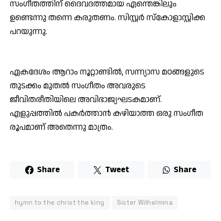
സംഗീതത്തിന് ദൈവദത്തമായ എന്തെങ്കിലും
ഉണ്ടെന്നു തന്നെ കരുതണം. സിസ്റ്റര്‍ സ്‌കോളാസ്റ്റിക്ക
പറയുന്നു.
ഏകദേശം ആറാം നൂറ്റാണ്ടില്‍, സന്ന്യാസ മഠങ്ങളുടെ
തുടക്കം മുതല്‍ സംഗീതം അവരുടെ
ജീവിതരീതിയിലെ അവിഭാജ്യഘടകമാണ്.
എളുപ്പത്തില്‍ പകര്‍ത്താന്‍ കഴിയാത്ത ഒരു സംഗീത
രൂപമാണ് അതെന്നു മാത്രം.
Share
Tweet
Share
hymn to the christ the king
Sister Wilhelmina