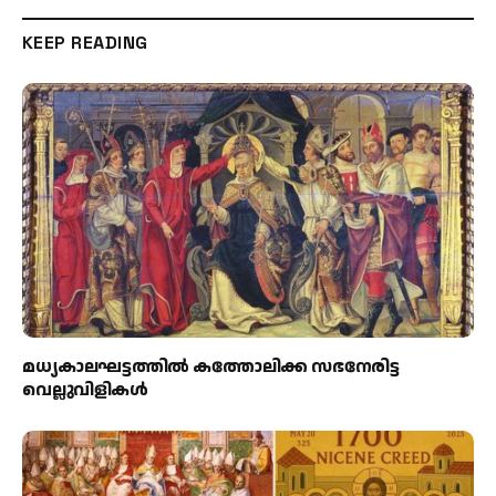
KEEP READING
മധ്യകാലഘട്ടത്തില്‍ കത്തോലിക്ക സഭനേരിട്ട
വെല്ലുവിളികള്‍