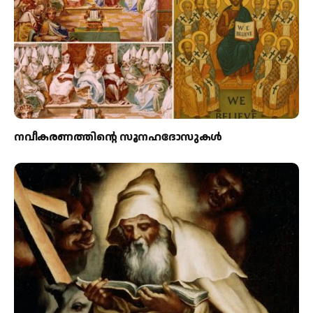
നവീകരണത്തിന്റെ സൂനഹദോസുകള്‍