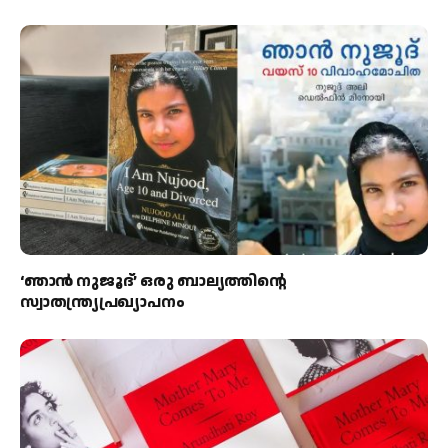
‘ഞാന്‍ നുജൂദ്’ ഒരു ബാല്യത്തിന്റെ
സ്വാതന്ത്ര്യപ്രഖ്യാപനം