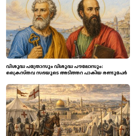
വിശുദ്ധ പത്രോസും വിശുദ്ധ പൗലോസും:
ക്രൈസ്തവ സഭയുടെ അടിത്തറ പാകിയ രണ്ടുപേര്‍