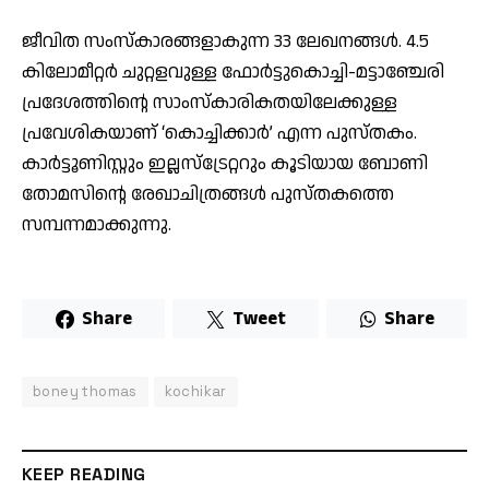
ജീവിത സംസ്‌കാരങ്ങളാകുന്ന 33 ലേഖനങ്ങള്‍. 4.5
കിലോമീറ്റര്‍ ചുറ്റളവുള്ള ഫോര്‍ട്ടുകൊച്ചി-മട്ടാഞ്ചേരി
പ്രദേശത്തിന്റെ സാംസ്‌കാരികതയിലേക്കുള്ള
പ്രവേശികയാണ് ‘കൊച്ചിക്കാര്‍’ എന്ന പുസ്തകം.
കാര്‍ട്ടൂണിസ്റ്റും ഇല്ലസ്‌ട്രേറ്ററും കൂടിയായ ബോണി
തോമസിന്റെ രേഖാചിത്രങ്ങള്‍ പുസ്തകത്തെ
സമ്പന്നമാക്കുന്നു.
Share
Tweet
Share
boney thomas
kochikar
KEEP READING