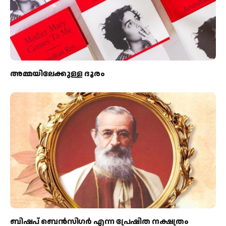
അമ്മയിലേക്കുള്ള ദൂരം
ബിഷപ് ബെന്‍സിഗര്‍ എന്ന പ്രേഷിത നക്ഷത്രം