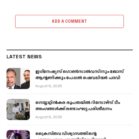
ADD A COMMENT
LATEST NEWS
ഇഗ്‌നേഷ്യസ് ഗൊൺസാൽവസിനും ജോസ്
ആന്റണിക്കും പേപ്പൽ ഷെവലിയർ പദവി
August 8, 2026
നെയ്യാറ്റിൻകര രൂപതയിൽ റിസോഴ്സ് ടീം
അംഗങ്ങൾക്ക് രണ്ടാംഘട്ട പരിശീലനം
August 8, 2026
ക്രൈസ്തവ വിശ്വാസത്തിന്റെ