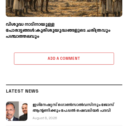
വിശുദ്ധ നാടിനായുള്ള
പോരാട്ടങ്ങള്‍:കുരിശുയുദ്ധങ്ങളുടെ ചരിത്രവും
പശ്ചാത്തലവും
ADD A COMMENT
LATEST NEWS
ഇഗ്‌നേഷ്യസ് ഗൊൺസാൽവസിനും ജോസ്
ആന്റണിക്കും പേപ്പൽ ഷെവലിയർ പദവി
August 8, 2026