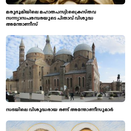
മരുഭൂമിയിലെ മഹാതപസ്വി:ക്രൈസ്തവ
സന്ന്യാസപരമ്പരയുടെ പിതാവ് വിശുദ്ധ
അന്തോണീസ്
സഭയിലെ വിശുദ്ധരായ രണ്ട് അന്തോണീസുമാര്‍