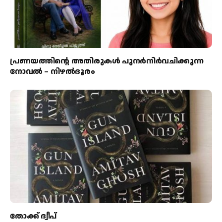
പ്രണയത്തിന്റെ അതിരുകൾ പുനർനിർവചിക്കുന്ന
നോവൽ – നിഴൽദൂരം
തോക്ക് ദ്വീപ്