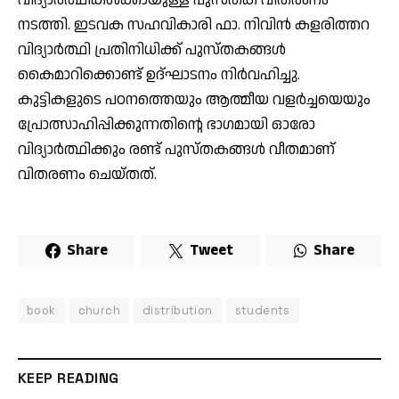
നടത്തി. ഇടവക സഹവികാരി ഫാ. നിവിൻ കളരിത്തറ
വിദ്യാർത്ഥി പ്രതിനിധിക്ക് പുസ്തകങ്ങൾ
കൈമാറിക്കൊണ്ട് ഉദ്ഘാടനം നിർവഹിച്ചു.
കുട്ടികളുടെ പഠനത്തെയും ആത്മീയ വളർച്ചയെയും
പ്രോത്സാഹിപ്പിക്കുന്നതിന്റെ ഭാഗമായി ഓരോ
വിദ്യാർത്ഥിക്കും രണ്ട് പുസ്തകങ്ങൾ വീതമാണ്
വിതരണം ചെയ്തത്.
Share
Tweet
Share
book
church
distribution
students
KEEP READING