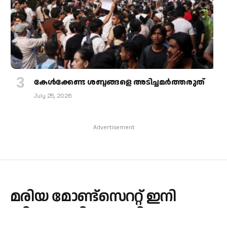
കേള്‍ക്കേണ്ട ശബ്ദങ്ങളെ അടിച്ചമര്‍ത്തരുത്
July 25, 2026
Advertisement
മരിയ മോണ്ട്സെററ്റ് ഇനി
ഡിക്കാസ്റ്ററി മേധാവി