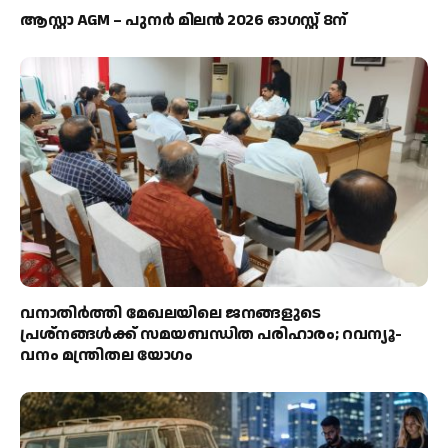
ആസ്റ്റാ AGM – പുനർ മിലൻ 2026 ഓഗസ്റ്റ് 8ന്
വനാതിർത്തി മേഖലയിലെ ജനങ്ങളുടെ
പ്രശ്നങ്ങൾക്ക് സമയബന്ധിത പരിഹാരം; റവന്യൂ-
വനം മന്ത്രിതല യോഗം