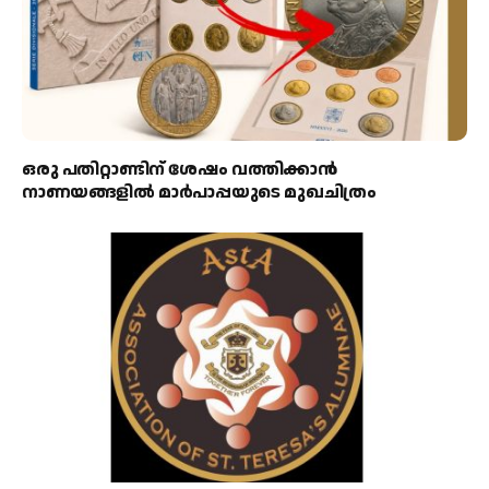
ഒരു പതിറ്റാണ്ടിന് ശേഷം വത്തിക്കാൻ
നാണയങ്ങളിൽ മാർപാപ്പയുടെ മുഖചിത്രം