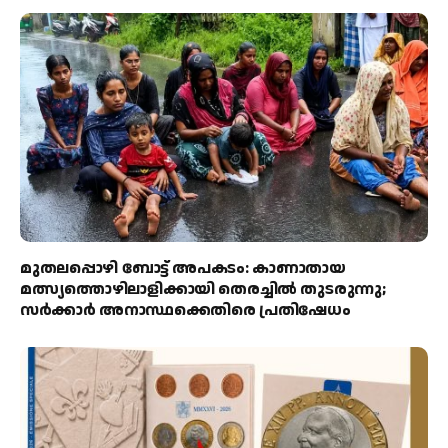
മുതലപ്പൊഴി ബോട്ട് അപകടം: കാണാതായ
മത്സ്യത്തൊഴിലാളിക്കായി തെരച്ചിൽ തുടരുന്നു;
സർക്കാർ അനാസ്ഥക്കെതിരെ പ്രതിഷേധം