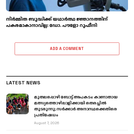
നിർമ്മിത ബുദ്ധിക്ക് യഥാർത്ഥ ജ്ഞാനത്തിന്
പകരമാകാനാവില്ല: ഡോ. പൗളോ റുഫീനി
ADD A COMMENT
LATEST NEWS
മുതലപ്പൊഴി ബോട്ട് അപകടം: കാണാതായ
മത്സ്യത്തൊഴിലാളിക്കായി തെരച്ചിൽ
തുടരുന്നു; സർക്കാർ അനാസ്ഥക്കെതിരെ
പ്രതിഷേധം
August 7, 2026