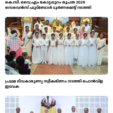
കെ.സി. വൈ.എം കോട്ടപ്പുറം രൂപത 2026
സെവെൻസ് ഫുട്ബോൾ ടൂർണമെന്റ് നടത്തി
പ്രഥമ ദിവകാരുണ്യ സ്വീകരിണം നടത്തി പൊൻവിള
ഇടവക