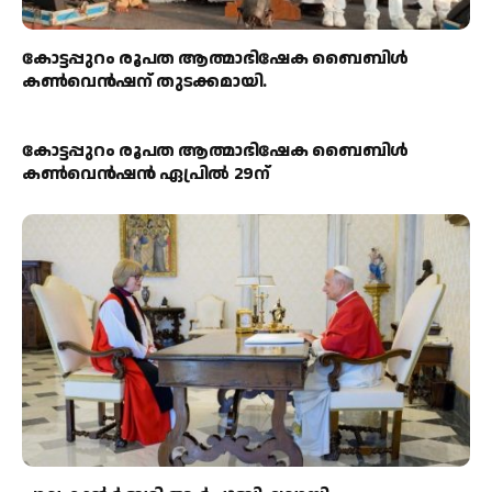
കോട്ടപ്പുറം രൂപത ആത്മാഭിഷേക ബൈബിൾ
കൺവെൻഷന് തുടക്കമായി.
കോട്ടപ്പുറം രൂപത ആത്മാഭിഷേക ബൈബിൾ
കൺവെൻഷൻ ഏപ്രിൽ 29ന്