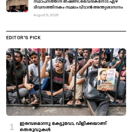
സ്ഥാപനത്തിന് ഭീഷണി; വൈദികനോട് ഏഴ്
ദിവസത്തിനകം സ്ഥലം വിടാൻ അന്ത്യശാസനം
August 5, 2026
EDITOR'S PICK
ഇരമ്പമൊന്നു കേട്ടുവോ, വിളിക്കയാണ്
തെരുവുകള്‍