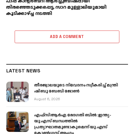
പാപ്പ കാന്റർബറി ആർച്ചുബിഷപ്പായി
തിരഞ്ഞെടുക്കപ്പെട്ട, സാറ മുള്ളാലിയുമായി
കൂടിക്കാഴ്ച്ച നടത്തി
ADD A COMMENT
LATEST NEWS
തീരജ്വാലയുടെ നിവേദനം സ്വീകരിച്ച് മന്ത്രി
ഷിബു ബേബി ജോൺ
August 6, 2026
എഫ്‌സിആർഎ ഭേദഗതി ബിൽ: ഇന്ത്യ-
യു.എസ് ബന്ധത്തിൽ
പ്രത്യാഘാതമുണ്ടാകുമെന്ന് യു.എസ്
കോൺഗ്രസ് അംഗം