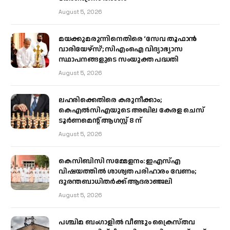
August 5, 2026
മയക്കുമരുന്നിനെതിരെ ‘സേവ തൂഫാൻ
വാരിയേഴ്‌സ്’; സിഎംഐ വിദ്യാഭ്യാസ
സ്ഥാപനങ്ങളുടെ സംയുക്ത പദ്ധതി
August 5, 2026
ലഹരിക്കെതിരെ കരുനീക്കാം;
കെഎൽസിഎയുടെ അഖില കേരള ചെസ്
ടൂർണമെന്റ് ആഗസ്റ്റ് 8 ന്
August 5, 2026
കെസിബിസി സമ്മേളനം: ഇഎസ്എ
വിഷയത്തിൽ ശാശ്വത പരിഹാരം വേണം;
ദുരന്തബാധിതർക്ക് ആദരാഞ്ജലി
August 5, 2026
പശ്ചിമ ബംഗാളിൽ വീണ്ടും ക്രൈസ്തവ