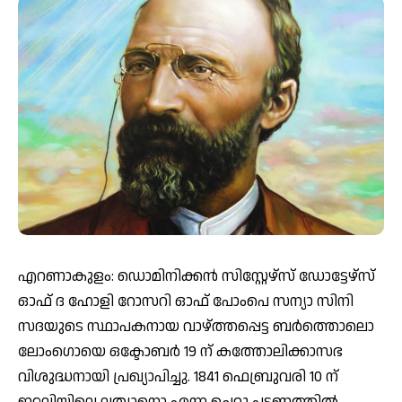
എറണാകുളം: ഡൊമിനിക്കൻ സിസ്റ്റേഴ്‌സ് ഡോട്ടേഴ്‌സ്
ഓഫ് ദ ഹോളി റോസറി ഓഫ് പോംപെ സന്യാ സിനി
സദയുടെ സ്ഥാപകനായ വാഴ്ത്തപ്പെട്ട ബർത്തൊലൊ
ലോംഗൊയെ ഒക്ടോബർ 19 ന് കത്തോലിക്കാസഭ
വിശുദ്ധനായി പ്രഖ്യാപിച്ചു. 1841 ഫെബ്രുവരി 10 ന്
ഇറ്റലിയിലെ ലത്യാനൊ എന്ന ചെറു പട്ടണത്തിൽ