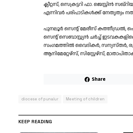
ക്ലീറ്റസ്, സെക്രട്ടറി ഫാ. ജെസ്റ്റിൻ സഖ
എന്നിവർ പരിപാടികൾക്ക് നേതൃത്വം ന
പുനലൂർ സെന്റ് മേരീസ് കത്തീഡ്രൽ, പൊ
സെന്റ് സെബാസ്റ്റ്യൻ ചർച്ച് ഇടവകകളി
സംഗമത്തിൽ വൈദികർ, സന്യസ്തർ, ര
ആനിമേറ്റേഴ്സ്, സിസ്റ്റേഴ്സ്, മാതാപിത
Share
diocese of punalur
Meeting of children
KEEP READING