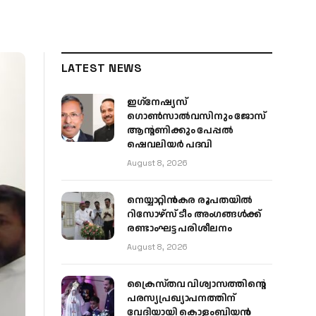
LATEST NEWS
ഇഗ്‌നേഷ്യസ്
ഗൊൺസാൽവസിനും ജോസ്
ആന്റണിക്കും പേപ്പൽ
ഷെവലിയർ പദവി
August 8, 2026
നെയ്യാറ്റിൻകര രൂപതയിൽ
റിസോഴ്സ് ടീം അംഗങ്ങൾക്ക്
രണ്ടാംഘട്ട പരിശീലനം
August 8, 2026
ക്രൈസ്തവ വിശ്വാസത്തിന്റെ
പരസ്യപ്രഖ്യാപനത്തിന്
വേദിയായി കൊളംബിയൻ