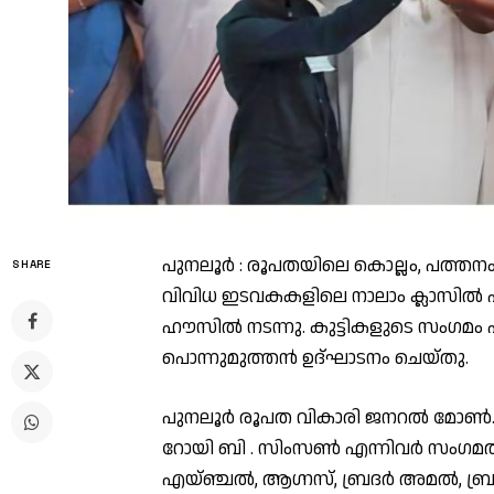
പുനലൂർ : രൂപതയിലെ കൊല്ലം, പത്തനംതിട
SHARE
വിവിധ ഇടവകകളിലെ നാലാം ക്ലാസിൽ പഠ
ഹൗസിൽ നടന്നു. കുട്ടികളുടെ സംഗമം 
പൊന്നുമുത്തൻ ഉദ്ഘാടനം ചെയ്‌തു.
പുനലൂർ രൂപത വികാരി ജനറൽ മോൺ.സ
റോയി ബി . സിംസൺ എന്നിവർ സംഗമത്തിൽ
എയ്ഞ്ചൽ, ആഗ്നസ്, ബ്രദർ അമൽ, ബ്രദ