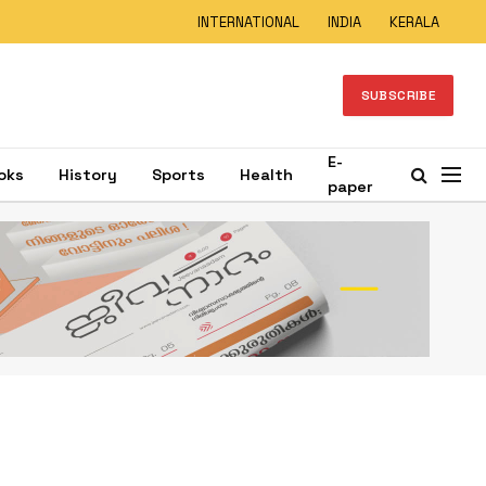
INTERNATIONAL
INDIA
KERALA
SUBSCRIBE
E-
oks
History
Sports
Health
paper