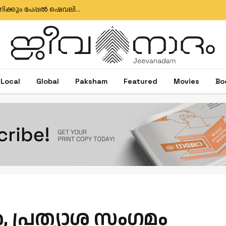
ഇഗ്‌നേഷ്യസ് ഗൊൺസാൽവസിനും ജോസ് ആന്റണിക്കും പേപ്പൽ ഷെവലിയർ പദവി
Local
Global
Paksham
Featured
Movies
Bo
പ്രത്യാശ സംഗമം