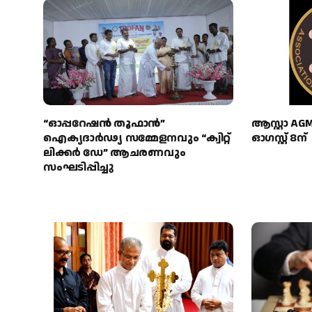
“ഓപ്പറേഷൻ തൂഫാൻ”
ആസ്റ്റാ AG
ഐക്യദാർഢ്യ സമ്മേളനവും “ക്വിറ്റ്
ഓഗസ്റ്റ് 8ന്
ലിക്കർ ഡേ” ആചരണവും
സംഘടിപ്പിച്ചു