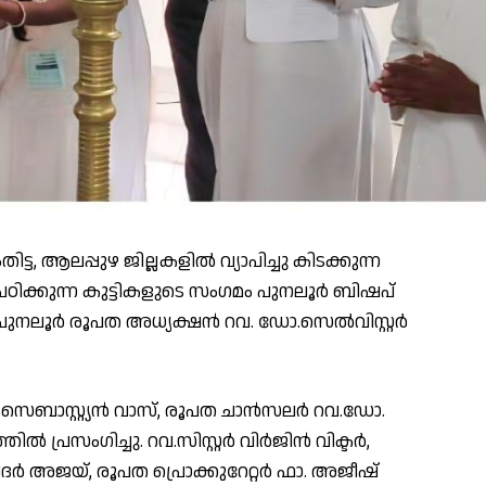
്ട, ആലപ്പുഴ ജില്ലകളിൽ വ്യാപിച്ചു കിടക്കുന്ന
ിക്കുന്ന കുട്ടികളുടെ സംഗമം പുനലൂർ ബിഷപ്
പുനലൂർ രൂപത അധ്യക്ഷൻ റവ. ഡോ.സെൽവിസ്റ്റർ
െബാസ്റ്റ്യൻ വാസ്, രൂപത ചാൻസലർ റവ.ഡോ.
 പ്രസംഗിച്ചു. റവ.സിസ്റ്റർ വിർജിൻ വിക്ടർ,
ർ അജയ്, രൂപത പ്രൊക്കുറേറ്റർ ഫാ. അജീഷ്