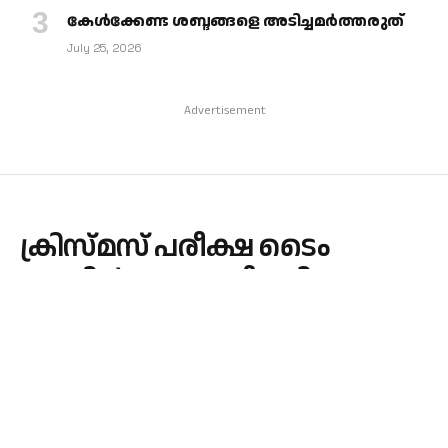
കേള്‍ക്കേണ്ട ശബ്ദങ്ങളെ അടിച്ചമര്‍ത്തരുത്
July 25, 2026
Advertisement
ക്രിസ്മസ് പരീക്ഷ ടൈം
ടേബിൾ പുനക്രമീകരിച്ചു
By
admin
November 18, 2025
KERALA
No Comments
1 Min Read