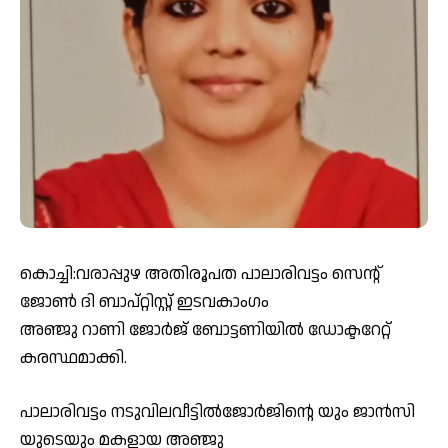
കൊച്ചി:വരാപ്പുഴ അതിരൂപത പാലാരിവട്ടം സെൻ്റ്
ജോൺ ദി ബാപ്റ്റിസ്റ്റ് ഇടവകാംഗം
അഞ്ജു റാണി ജോർജ് ബോട്ടണിയിൽ ഡോക്ടറേറ്റ്
കരസ്ഥമാക്കി.
പാലാരിവട്ടം നടുവിലവീട്ടിൽജോർജിന്റെ യും ജാൻസി
യുടെയും മകളായ അഞ്ജു