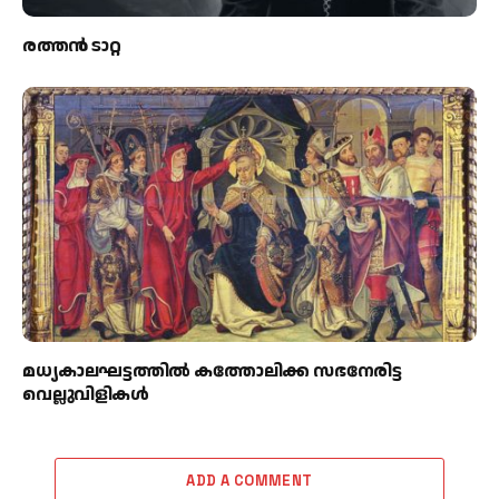
രത്തന്‍ ടാറ്റ
മധ്യകാലഘട്ടത്തില്‍ കത്തോലിക്ക സഭനേരിട്ട
വെല്ലുവിളികള്‍
ADD A COMMENT