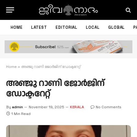
HOME
LATEST
EDITORIAL
LOCAL
GLOBAL
P
Home
»
അഞ്ജു റാണി ജോർജിന് ഡോക്ടറേറ്റ്
അഞ്ജു റാണി ജോർജിന്
ഡോക്ടറേറ്റ്
By
admin
November 19, 2025
KERALA
No Comments
1 Min Read