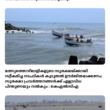
മത്സ്യത്തൊഴിലാളികളുടെ സുരക്ഷയ്ക്കായി
സ്വീകരിച്ച നടപടികൾ കൂടുതൽ ഊർജിതമാക്കണം;
സുരക്ഷാ പ്രവർത്തനങ്ങൾക്ക് എല്ലാവിധ
പിന്തുണയും നൽകും : കെഎൽസിഎ