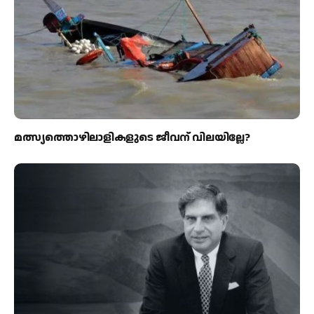
മത്സ്യത്തൊഴിലാളികളുടെ ജീവന് വിലയില്ലേ?