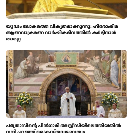
യുദ്ധം ലോകത്തെ വികൃതമാക്കുന്നു: ഹിരോഷിമ
ആണവാക്രമണ വാർഷികദിനത്തിൽ കർദ്ദിനാൾ
താഗ്ലെ
പത്രോസിന്റെ പിൻഗാമി അസ്സീസിയിലെത്തിയതിൽ
നന്ദി പറഞ്ഞ് ക്രൈസ്തവയുവത്വം