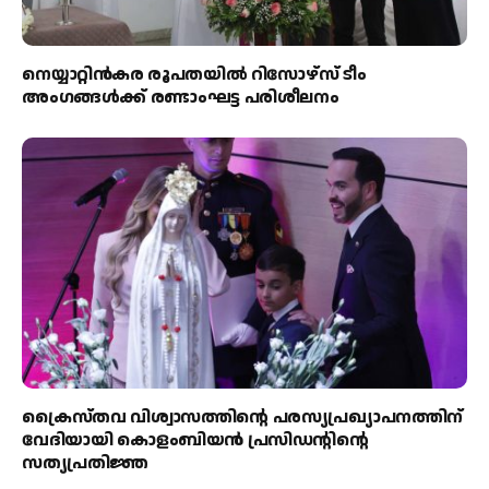
നെയ്യാറ്റിൻകര രൂപതയിൽ റിസോഴ്സ് ടീം
അംഗങ്ങൾക്ക് രണ്ടാംഘട്ട പരിശീലനം
ക്രൈസ്തവ വിശ്വാസത്തിന്റെ പരസ്യപ്രഖ്യാപനത്തിന്
വേദിയായി കൊളംബിയൻ പ്രസിഡന്റിന്റെ
സത്യപ്രതിജ്ഞ