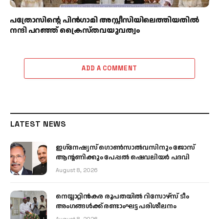
പത്രോസിന്റെ പിൻഗാമി അസ്സീസിയിലെത്തിയതിൽ
നന്ദി പറഞ്ഞ് ക്രൈസ്തവയുവത്വം
ADD A COMMENT
LATEST NEWS
ഇഗ്‌നേഷ്യസ് ഗൊൺസാൽവസിനും ജോസ്
ആന്റണിക്കും പേപ്പൽ ഷെവലിയർ പദവി
August 8, 2026
നെയ്യാറ്റിൻകര രൂപതയിൽ റിസോഴ്സ് ടീം
അംഗങ്ങൾക്ക് രണ്ടാംഘട്ട പരിശീലനം
August 8, 2026