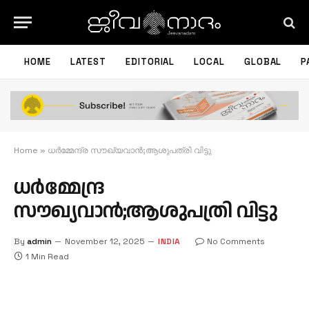
HOME
LATEST
EDITORIAL
LOCAL
GLOBAL
P
Home
»
ധര്‍മ്മേന്ദ്ര സൗഖ്യവാൻ;ആശുപത്രി വിട്ടു
ധര്‍മ്മേന്ദ്ര
സൗഖ്യവാൻ;ആശുപത്രി വിട്ടു
By
admin
November 12, 2025
INDIA
No Comments
1 Min Read