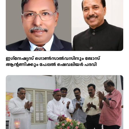
ഇഗ്‌നേഷ്യസ് ഗൊൺസാൽവസിനും ജോസ്
ആന്റണിക്കും പേപ്പൽ ഷെവലിയർ പദവി