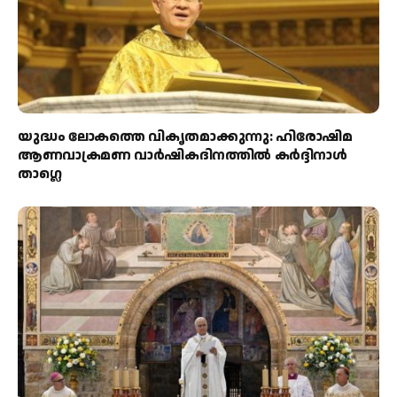
യുദ്ധം ലോകത്തെ വികൃതമാക്കുന്നു: ഹിരോഷിമ
ആണവാക്രമണ വാർഷികദിനത്തിൽ കർദ്ദിനാൾ
താഗ്ലെ