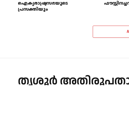
ഐക്യരാഷ്ട്രസഭയുടെ
ഫൗസ്റ്റിനച്
പ്രസക്തിയും
തൃശൂർ അതിരൂപതാ മ
തൂങ്കുഴി കാലം ചെയ
By
admin
September 17, 2025
CHURCH
No Comments