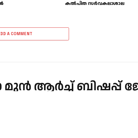
ചൻ
കല്‍പിത സര്‍വകലാശാല
ADD A COMMENT
ുൻ ആർച്ച് ബിഷപ്പ് ജ
്തു
1 Min Read