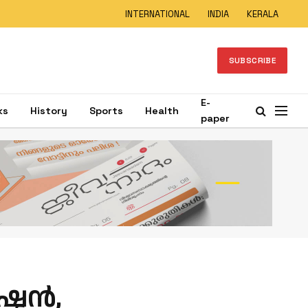
INTERNATIONAL
INDIA
KERALA
SUBSCRIBE
E-
ks
History
Sports
Health
paper
ഷ്ടൻ,