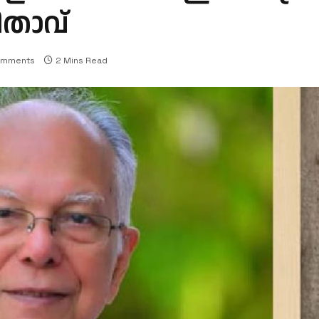
ിതാവ്
omments
2 Mins Read