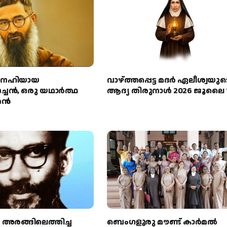
‌നേഹിയായ
വാഴ്ത്തപ്പെട്ട മദര്‍ ഏലീശ്വയുട
ന്‍, ഒരു യഥാര്‍ത്ഥ
ആദ്യ തിരുനാള്‍ 2026 ജൂലൈ 
്‍
 അരങ്ങിലെത്തിച്ച
ബെംഗളൂരു മൗണ്ട് കാര്‍മല്‍