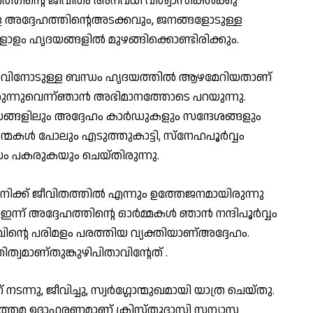
്തിന്റെ ജീവിതം അനവധി വിശ്വാസികൾക്കു
അദ്ദേഹത്തിൻ്റെഅടക്കവും, ജനങ്ങളോടുള്ള
ം ഹൃദയങ്ങളിൽ മുഴങ്ങിക്കൊണ്ടിരിക്കും.
 പിതാവിനോടുള്ള ബന്ധം ഹൃദയത്തിൽ ആഴമേറിയതാണ്
ിരുന്നുവെന്ന്ഞാൻ അഭിമാനത്തോടെ പറയുന്നു.
സങ്ങളിലും അദ്ദേഹം കാർഡുകളും സന്ദേശങ്ങളും
ന്മകൾ പോലും എടുത്തുകാട്ടി, സ്നേഹപൂർവ്വം
സം പകരുകയും ചെയ്തിരുന്നു.
നിക്ക് ജീവിതത്തിൽ എന്നും ഉത്തേജനമായിരുന്നു
ഇന്ന് അദ്ദേഹത്തിന്റെ ഓർമ്മകൾ ഞാൻ നന്ദിപൂർവ്വം
ുവിൻ്റെ പരിമളം പരത്തിയ വ്യക്തിയാണ്അദ്ദേഹം.
്വമാണ്‌തുങ്കുഴിപിതാവിന്റേത് .
്നു, ജീവിച്ചു, സ്വർഗ്ഗോന്മുഖമായി യാത്ര ചെയ്തു.
 ഉത്തമ ഉദാഹരണമാണ് ക്രിസ്തുദാസി സന്യാസ