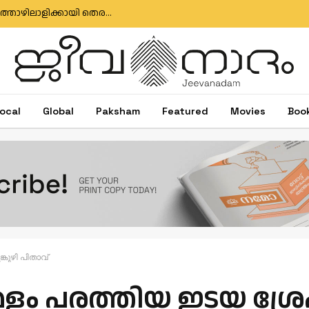
മുതലപ്പൊഴി ബോട്ട് അപകടം: കാണാതായ മത്സ്യത്തൊഴിലാളിക്കായി തെരച്ചിൽ തുടരുന്നു; സർക്കാർ അനാസ്ഥക്കെതിരെ പ്രതിഷേധം
ocal
Global
Paksham
Featured
Movies
Boo
്കുഴി പിതാവ്
ിമളം പരത്തിയ ഇടയ ശ്രേ