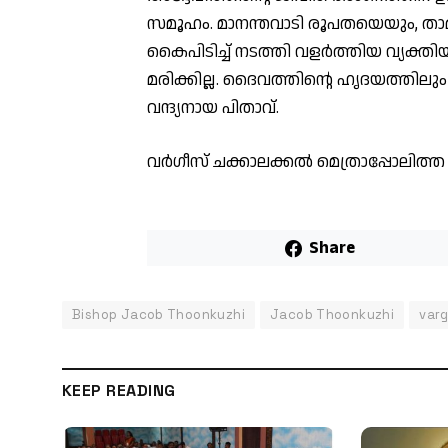
സമൂഹം. മാനന്തവാടി രൂപതയെയും, ത
കൈപിടിച്ച് നടത്തി വളർത്തിയ വ്യക്
മരിക്കില്ല. ദൈവത്തിന്റെ ഹൃദയത്തില
വന്ദ്യനായ പിതാവ്.
വർഗീസ് ചക്കാലക്കൽ മെത്രാപ്പോലിത
Share
Bishop Jacob Thoonkuzhi
Jacob Thoonkuzhi
var
KEEP READING