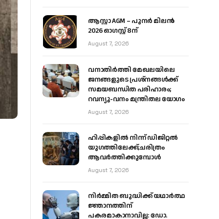
ആസ്റ്റാ AGM – പുനർ മിലൻ
2026 ഓഗസ്റ്റ് 8ന്
August 7, 2026
വനാതിർത്തി മേഖലയിലെ
ജനങ്ങളുടെ പ്രശ്നങ്ങൾക്ക്
സമയബന്ധിത പരിഹാരം;
റവന്യൂ-വനം മന്ത്രിതല യോഗം
August 7, 2026
ഹിപ്പികളില്‍ നിന്ന് ഡിജിറ്റല്‍
യുഗത്തിലേക്ക്;ചരിത്രം
ആവര്‍ത്തിക്കുമ്പോള്‍
August 7, 2026
നിർമ്മിത ബുദ്ധിക്ക് യഥാർത്ഥ
ജ്ഞാനത്തിന്
പകരമാകാനാവില്ല: ഡോ.