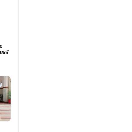
െ
18ന്