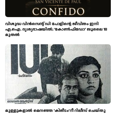
വിശുദ്ധ വിൻസെന്റ് ഡി പോളിന്റെ ജീവിതം ഇനി
എ.ഐ. ദൃശ്യഭാഷയിൽ; ‘കോൺഫിഡോ’ ജൂലൈ 18
മുതൽ
മുള്ളുകളാല്‍ മെനഞ്ഞ ‘കിരീടം’റീ റിലീസ് ചെയ്തു