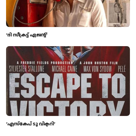
‘ദി സീക്രട്ട് ഏജന്റ്’
‘എസ്കേപ് ടു വിക്ടറി’