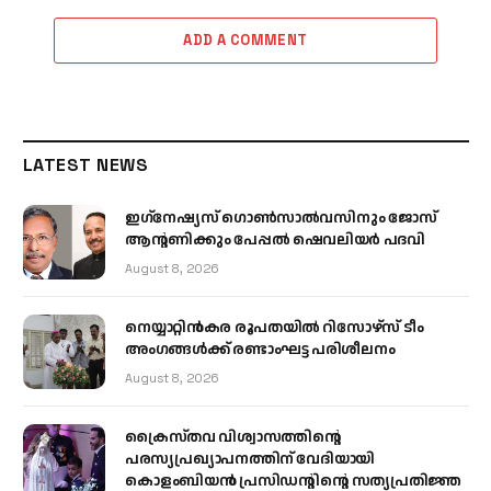
ADD A COMMENT
LATEST NEWS
ഇഗ്‌നേഷ്യസ് ഗൊൺസാൽവസിനും ജോസ്
ആന്റണിക്കും പേപ്പൽ ഷെവലിയർ പദവി
August 8, 2026
നെയ്യാറ്റിൻകര രൂപതയിൽ റിസോഴ്സ് ടീം
അംഗങ്ങൾക്ക് രണ്ടാംഘട്ട പരിശീലനം
August 8, 2026
ക്രൈസ്തവ വിശ്വാസത്തിന്റെ
പരസ്യപ്രഖ്യാപനത്തിന് വേദിയായി
കൊളംബിയൻ പ്രസിഡന്റിന്റെ സത്യപ്രതിജ്ഞ