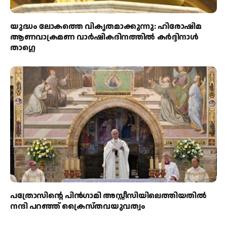
യുദ്ധം ലോകത്തെ വികൃതമാക്കുന്നു: ഹിരോഷിമ
ആണവാക്രമണ വാർഷികദിനത്തിൽ കർദ്ദിനാൾ
താഗ്ലെ
പത്രോസിന്റെ പിൻഗാമി അസ്സീസിയിലെത്തിയതിൽ
നന്ദി പറഞ്ഞ് ക്രൈസ്തവയുവത്വം