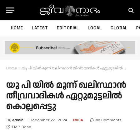
HOME
LATEST
EDITORIAL
LOCAL
GLOBAL
P
Home
»
യു പി യിൽ മൂന്ന് ഖലിസ്ഥാന്‍ തീവ്രവാദികൾ ഏറ്റുമുട്ടലില്‍ കൊല്ലപ്പെട്ടു
യു പി യിൽ മൂന്ന് ഖലിസ്ഥാന്‍
തീവ്രവാദികൾ ഏറ്റുമുട്ടലില്‍
കൊല്ലപ്പെട്ടു
By
admin
December 23, 2024
INDIA
No Comments
1 Min Read