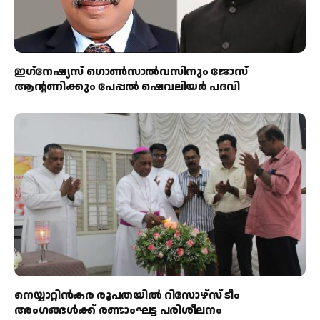
ഇഗ്‌നേഷ്യസ് ഗൊൺസാൽവസിനും ജോസ്
ആന്റണിക്കും പേപ്പൽ ഷെവലിയർ പദവി
നെയ്യാറ്റിൻകര രൂപതയിൽ റിസോഴ്സ് ടീം
അംഗങ്ങൾക്ക് രണ്ടാംഘട്ട പരിശീലനം