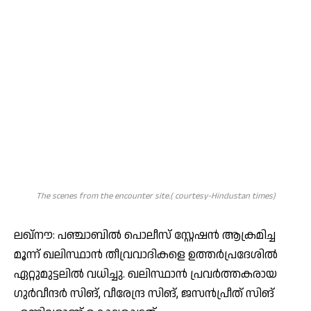
The scenes from the encounter site.( courtesy-Hindustan times)
ലഖ്‌നൗ: പഞ്ചാബില്‍ പൊലീസ് സ്റ്റേഷന്‍ ആക്രമിച്ച
മൂന്ന് ഖലിസ്ഥാന്‍ തീവ്രവാദികളെ ഉത്തര്‍പ്രദേശില്‍
ഏറ്റുമുട്ടലില്‍ വധിച്ചു. ഖലിസ്ഥാന്‍ പ്രവര്‍ത്തകരായ
ഗുര്‍വീന്ദര്‍ സിങ്, വീരേന്ദ്ര സിങ്, ജസന്‍പ്രീത് സിങ്