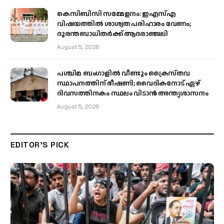
കെസിബിസി സമ്മേളനം: ഇഎസ്എ
വിഷയത്തിൽ ശാശ്വത പരിഹാരം വേണം;
ദുരന്തബാധിതർക്ക് ആദരാഞ്ജലി
August 5, 2026
പശ്ചിമ ബംഗാളിൽ വീണ്ടും ക്രൈസ്തവ
സ്ഥാപനത്തിന് ഭീഷണി; വൈദികനോട് ഏഴ്
ദിവസത്തിനകം സ്ഥലം വിടാൻ അന്ത്യശാസനം
August 5, 2026
EDITOR'S PICK