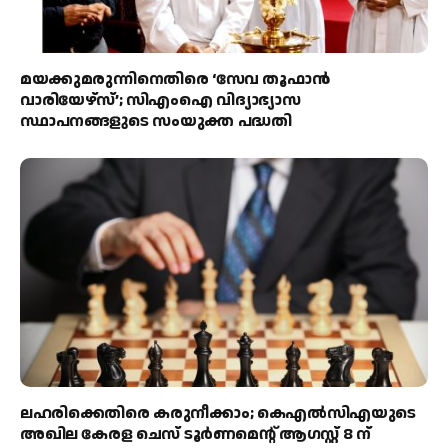
മയക്കുമരുന്നിനെതിരെ ‘സേവ തൂഫാൻ
വാരിയേഴ്‌സ്’; സിഎംഐ വിദ്യാഭ്യാസ
സ്ഥാപനങ്ങളുടെ സംയുക്ത പദ്ധതി
ലഹരിക്കെതിരെ കരുനീക്കാം; കെഎൽസിഎയുടെ
അഖില കേരള ചെസ് ടൂർണമെന്റ് ആഗസ്റ്റ് 8 ന്