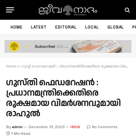
HOME
LATEST
EDITORIAL
LOCAL
GLOBAL
P
Home
»
ഗുസ്തി ഫെഡറേഷൻ : പ്രധാനമന്ത്രിക്കെതിരെ രൂക്ഷമായ വിമർശനവുമായി രാഹുല്‍
ഗുസ്തി ഫെഡറേഷൻ :
പ്രധാനമന്ത്രിക്കെതിരെ
രൂക്ഷമായ വിമർശനവുമായി
രാഹുല്‍
By
admin
December 31, 2023
INDIA
No Comments
1 Min Read