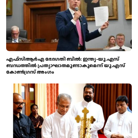
എഫ്‌സിആർഎ ഭേദഗതി ബിൽ: ഇന്ത്യ-യു.എസ്
ബന്ധത്തിൽ പ്രത്യാഘാതമുണ്ടാകുമെന്ന് യു.എസ്
കോൺഗ്രസ് അംഗം