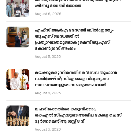
ഷിബു ബേബി ജോൺ
August 6, 2026
എഫ്‌സിആർഎ ഭേദഗതി ബിൽ: ഇന്ത്യ-
യു.എസ് ബന്ധത്തിൽ
പ്രത്യാഘാതമുണ്ടാകുമെന്ന് യു.എസ്
കോൺഗ്രസ് അംഗം
August 5, 2026
മയക്കുമരുന്നിനെതിരെ ‘സേവ തൂഫാൻ
വാരിയേഴ്‌സ്’; സിഎംഐ വിദ്യാഭ്യാസ
സ്ഥാപനങ്ങളുടെ സംയുക്ത പദ്ധതി
August 5, 2026
ലഹരിക്കെതിരെ കരുനീക്കാം;
കെഎൽസിഎയുടെ അഖില കേരള ചെസ്
ടൂർണമെന്റ് ആഗസ്റ്റ് 8 ന്
August 5, 2026