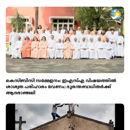
കെസിബിസി സമ്മേളനം: ഇഎസ്എ വിഷയത്തിൽ
ശാശ്വത പരിഹാരം വേണം; ദുരന്തബാധിതർക്ക്
ആദരാഞ്ജലി