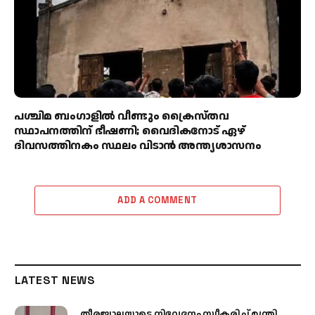
പശ്ചിമ ബംഗാളിൽ വീണ്ടും ക്രൈസ്തവ
സ്ഥാപനത്തിന് ഭീഷണി; വൈദികനോട് ഏഴ്
ദിവസത്തിനകം സ്ഥലം വിടാൻ അന്ത്യശാസനം
ADD A COMMENT
LATEST NEWS
തീരജ്വാലയുടെ നിവേദനം സ്വീകരിച്ച് മന്ത്രി