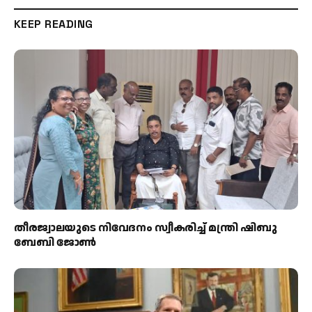
KEEP READING
തീരജ്വാലയുടെ നിവേദനം സ്വീകരിച്ച് മന്ത്രി ഷിബു
ബേബി ജോൺ