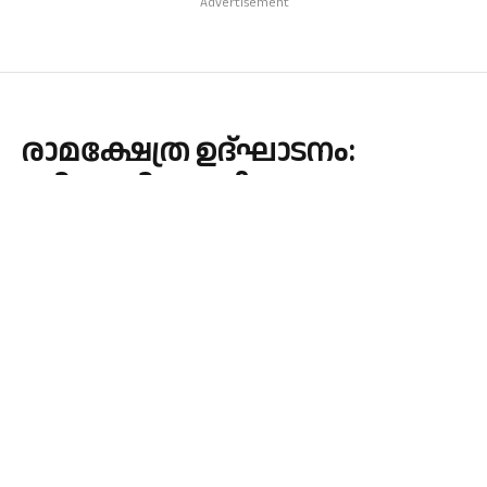
Advertisement
രാമക്ഷേത്ര ഉദ്ഘാടനം:
ബിജെപി രാഷ്ട്രീയം
അപകടകരം- സാദിഖലി
ശിഹാബ് തങ്ങൾ
By
admin
December 31, 2023
KERALA
No Comments
1 Min Read