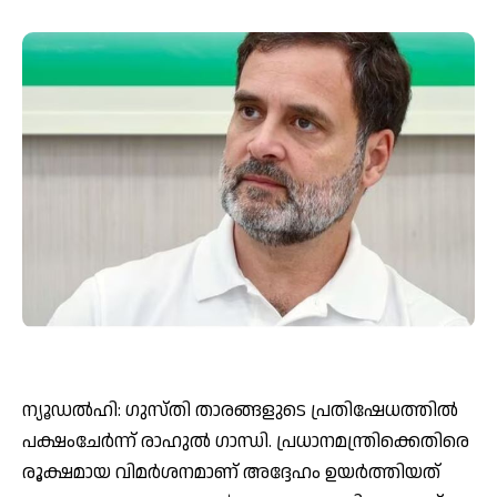
ന്യൂഡല്‍ഹി: ഗുസ്തി താരങ്ങളുടെ പ്രതിഷേധത്തില്‍
പക്ഷംചേർന്ന് രാഹുല്‍ ഗാന്ധി. പ്രധാനമന്ത്രിക്കെതിരെ
രൂക്ഷമായ വിമർശനമാണ് അദ്ദേഹം ഉയർത്തിയത്