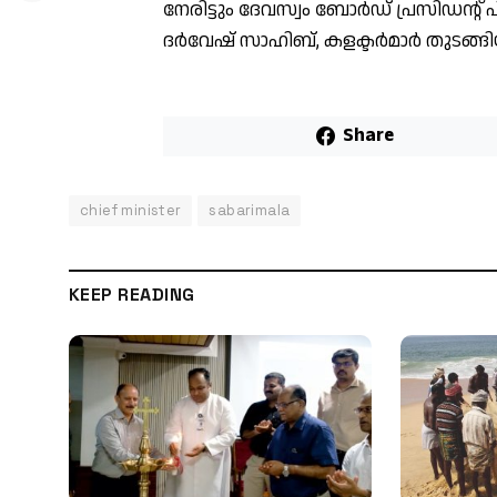
നേരിട്ടും ദേവസ്വം ബോർഡ് പ്രസിഡന്റ്
ദർവേഷ് സാഹിബ്, കളക്ടർമാർ തുടങ്
Share
chief minister
sabarimala
KEEP READING