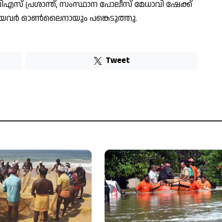
 പിഎസ് പ്രശാന്ത്, സംസ്ഥാന പോലീസ് മേധാവി ഷേക്ക്
ങിയവർ ഓൺലൈനായും പങ്കെടുത്തു.
Tweet