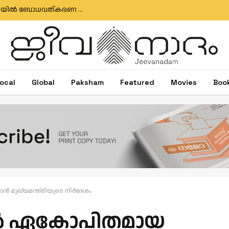
‘സേവ് എവരി എ.വി. ഫിസ്റ്റുല’; ലൂർദ്‌സ് ആശുപത്രിയിൽ ബോധവത്കരണ ക്യാമ്പയിന് തുടക്കം
ocal
Global
Paksham
Featured
Movies
Boo
മുഖ്യമന്ത്രിയുടെ നിർദേശം
ൽ ഏകോപിതമായ