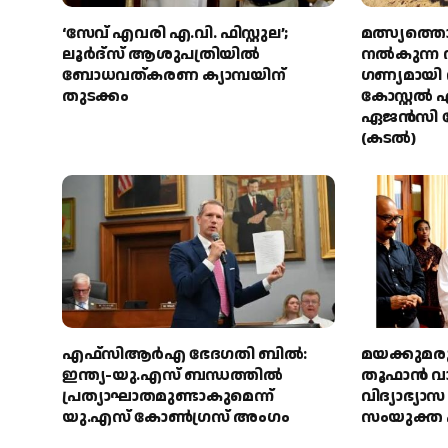
‘സേവ് എവരി എ.വി. ഫിസ്റ്റുല’;
മത്സ്യത്തൊ
ലൂർദ്‌സ് ആശുപത്രിയിൽ
നല്‍കുന്ന
ബോധവത്കരണ ക്യാമ്പയിന്
ഗണ്യമായി വ
തുടക്കം
കോസ്റ്റല്
ഏജന്‍സി 
(കടല്‍)
എഫ്‌സിആർഎ ഭേദഗതി ബിൽ:
മയക്കുമര
ഇന്ത്യ-യു.എസ് ബന്ധത്തിൽ
തൂഫാൻ വാ
പ്രത്യാഘാതമുണ്ടാകുമെന്ന്
വിദ്യാഭ്യാ
യു.എസ് കോൺഗ്രസ് അംഗം
സംയുക്ത 