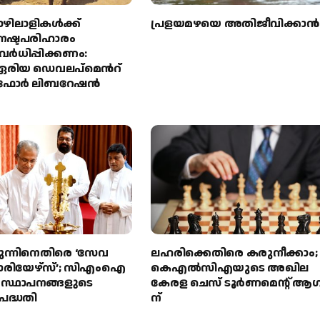
ഴിലാളികള്‍ക്ക്
പ്രളയമഴയെ അതിജീവിക്കാന്‍
 നഷ്ടപരിഹാരം
ര്‍ധിപ്പിക്കണം:
‍ ഏരിയ ഡെവലപ്മെന്‍റ്
ഫോര്‍ ലിബറേഷന്‍
ുന്നിനെതിരെ ‘സേവ
ലഹരിക്കെതിരെ കരുനീക്കാം;
രിയേഴ്‌സ്’; സിഎംഐ
കെഎൽസിഎയുടെ അഖില
സ സ്ഥാപനങ്ങളുടെ
കേരള ചെസ് ടൂർണമെന്റ് ആഗസ്റ്
പദ്ധതി
ന്