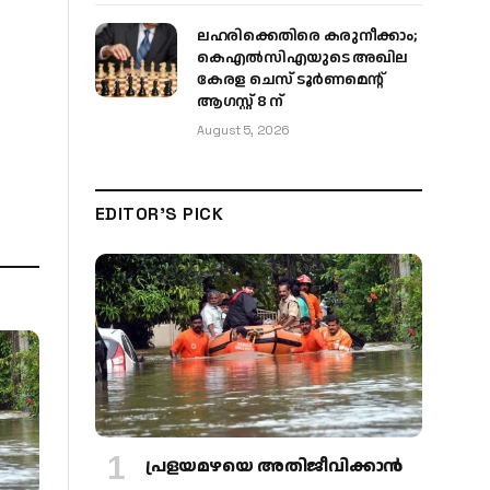
ലഹരിക്കെതിരെ കരുനീക്കാം;
കെഎൽസിഎയുടെ അഖില
കേരള ചെസ് ടൂർണമെന്റ്
ആഗസ്റ്റ് 8 ന്
August 5, 2026
EDITOR'S PICK
പ്രളയമഴയെ അതിജീവിക്കാന്‍