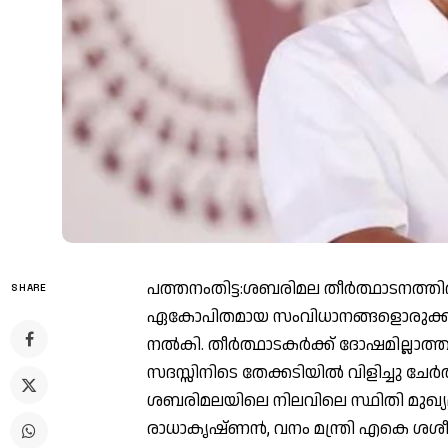
പത്തനംതിട്ട:ശബരിമല തീർത്ഥാടനത്ത
SHARE
ഏകോപിതമായ സംവിധാനങ്ങളൊരുക്കാൻ 
നൽകി. തീർത്ഥാടകർക്ക് ദോഷമില്ലാ
സദസ്സിനിടെ തേക്കടിയിൽ വിളിച്ചു 
ശബരിമലയിലെ നിലവിലെ സ്ഥിതി മുഖ്യമന്ത
രാധാകൃഷ്ണൻ, വനം മന്ത്രി എകെ ശശീന്