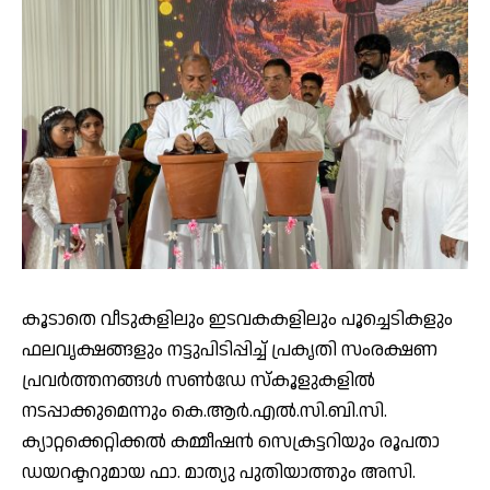
കൂടാതെ വീടുകളിലും ഇടവകകളിലും പൂച്ചെടികളും
ഫലവൃക്ഷങ്ങളും നട്ടുപിടിപ്പിച്ച് പ്രകൃതി സംരക്ഷണ
പ്രവർത്തനങ്ങൾ സൺഡേ സ്കൂളുകളിൽ
നടപ്പാക്കുമെന്നും കെ.ആർ.എൽ.സി.ബി.സി.
ക്യാറ്റക്കെറ്റിക്കൽ കമ്മീഷൻ സെക്രട്ടറിയും രൂപതാ
ഡയറക്ടറുമായ ഫാ. മാത്യു പുതിയാത്തും അസി.