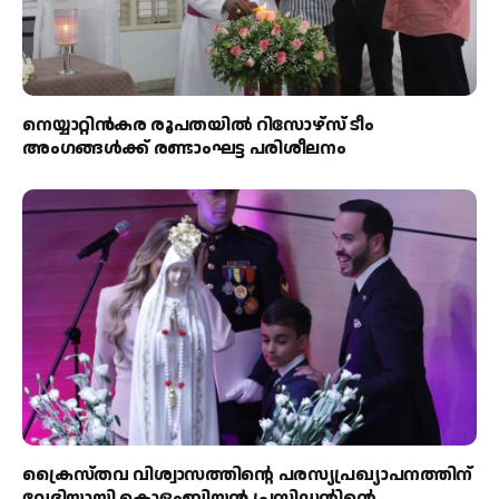
നെയ്യാറ്റിൻകര രൂപതയിൽ റിസോഴ്സ് ടീം
അംഗങ്ങൾക്ക് രണ്ടാംഘട്ട പരിശീലനം
ക്രൈസ്തവ വിശ്വാസത്തിന്റെ പരസ്യപ്രഖ്യാപനത്തിന്
വേദിയായി കൊളംബിയൻ പ്രസിഡന്റിന്റെ