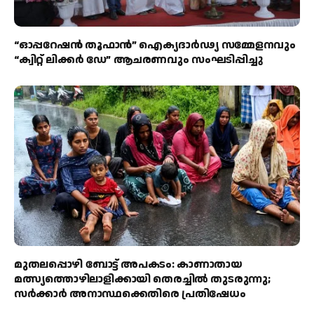
“ഓപ്പറേഷൻ തൂഫാൻ” ഐക്യദാർഢ്യ സമ്മേളനവും
“ക്വിറ്റ് ലിക്കർ ഡേ” ആചരണവും സംഘടിപ്പിച്ചു
മുതലപ്പൊഴി ബോട്ട് അപകടം: കാണാതായ
മത്സ്യത്തൊഴിലാളിക്കായി തെരച്ചിൽ തുടരുന്നു;
സർക്കാർ അനാസ്ഥക്കെതിരെ പ്രതിഷേധം