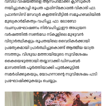
വിവിധ വിഷയങ്ങളെ ആസ്പദമാക്കി ക്ലാസുകൾ
നയിച്ചു.കൊച്ചി രൂപത എപ്പിസ്കോപ്പൽ വികാരി ഫാ.
ഫ്രാൻസിസ് സേവ്യർ കളത്തിവീട്ടിൽ സമൂഹബലിയിൽ
മുഖ്യകാർമികത്വം വഹിച്ചു. ഫാ. ലോബോ
വചനപ്രഘോഷണം നിർവഹിച്ചു.ഈ അധ്യയന
വർഷത്തിൽ സൺഡേ സ്കൂളിലെ മുഴുവൻ
വിദ്യാർത്ഥികളും രൂപതയിലെ വൈദികർക്കായി
പ്രത്യേകമായി പ്രാർത്ഥിച്ചുകൊണ്ട് ആത്മീയ യാത്ര
നടത്തും. വിശുദ്ധ മത്തായിയുടെ സുവിശേഷം
കൈയെഴുത്തായി തയ്യാറാക്കി ഡിസംബർ
മാസത്തിൽ പൂർത്തിയാക്കി പുൽക്കൂട്ടിൽ
സമർപ്പിക്കുകയും, യോഹന്നാന്റെ സുവിശേഷം പാടി
പ്രഘോഷിക്കുകയും ചെയ്യും.