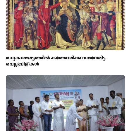
മധ്യകാലഘട്ടത്തില്‍ കത്തോലിക്ക സഭനേരിട്ട
വെല്ലുവിളികള്‍