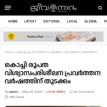
HOME
LATEST
EDITORIAL
LOCAL
GLOBAL
P
Home
»
കൊച്ചി രൂപത വിശ്വാസപരിശീലന പ്രവർത്തന വർഷത്തിന് തുടക്കം
കൊച്ചി രൂപത
വിശ്വാസപരിശീലന പ്രവർത്തന
വർഷത്തിന് തുടക്കം
By
admin
May 28, 2026
LOCAL NEWS
No Comments
1 Min Read