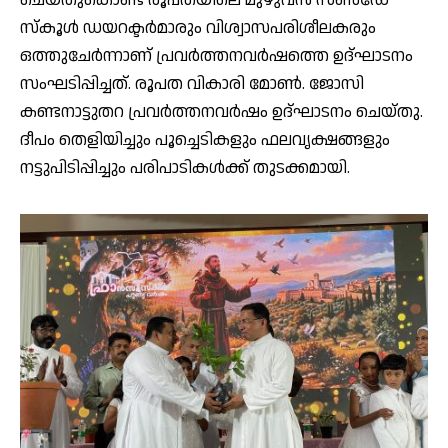
സ്കൂൾ ഡയറക്ടർമാരും വിശ്വാസപരിശീലകരും
ഒത്തുചേർന്നാണ് പ്രവർത്തനവർഷത്തെ ഉദ്ഘാടനം
സംഘടിപ്പിച്ചത്. രൂപത വികാരി മോൺ. ജോസി
കണ്ടനാട്ടുതറ പ്രവർത്തനവർഷം ഉദ്ഘാടനം ചെയ്തു.
ദീപം തെളിയിച്ചും പൂച്ചെടികളും ഫലവൃക്ഷങ്ങളും
നട്ടുപിടിപ്പിച്ചും പരിപാടികൾക്ക് തുടക്കമായി.