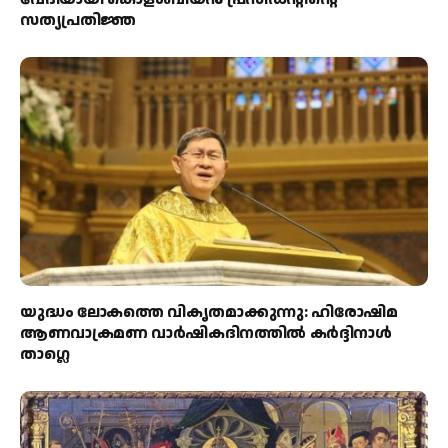
സത്യപ്രതിജ്ഞ
യുദ്ധം ലോകത്തെ വികൃതമാക്കുന്നു: ഹിരോഷിമ
ആണവാക്രമണ വാർഷികദിനത്തിൽ കർദ്ദിനാൾ
താഗ്ലെ