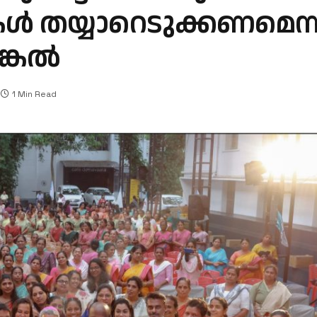
കൾ തയ്യാറെടുക്കണമെന്
ങ്കൽ
1 Min Read