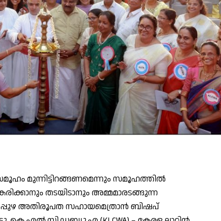
സമൂഹം മുന്നിട്ടിറങ്ങണമെന്നും സമൂഹത്തിൽ
ികരിക്കാനും തടയിടാനും അമ്മമാരടങ്ങുന്ന
രാപ്പുഴ അതിരൂപത സഹായമെത്രാൻ ബിഷപ്
ു. കെ.എൽ.സി.ഡബ്ല്യു.എ (KLCWA) – കേരള ലാറ്റിൻ