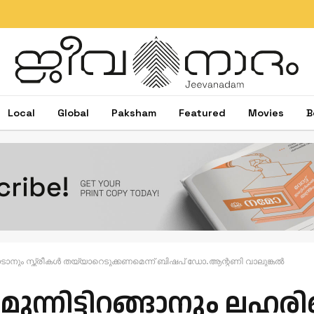
Local
Global
Paksham
Featured
Movies
B
ോരാടാനും സ്ത്രീകൾ തയ്യാറെടുക്കണമെന്ന് ബിഷപ് ഡോ.ആന്റണി വാലുങ്കൽ
മുന്നിട്ടിറങ്ങാനും ലഹ