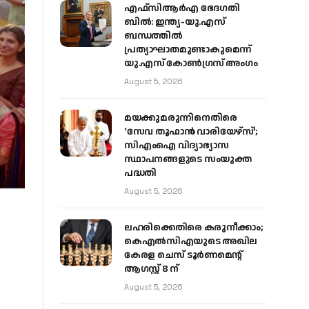
എഫ്‌സിആർഎ ഭേദഗതി
ബിൽ: ഇന്ത്യ-യു.എസ്
ബന്ധത്തിൽ
പ്രത്യാഘാതമുണ്ടാകുമെന്ന്
യു.എസ് കോൺഗ്രസ് അംഗം
August 5, 2026
മയക്കുമരുന്നിനെതിരെ
‘സേവ തൂഫാൻ വാരിയേഴ്‌സ്’;
സിഎംഐ വിദ്യാഭ്യാസ
സ്ഥാപനങ്ങളുടെ സംയുക്ത
പദ്ധതി
August 5, 2026
ലഹരിക്കെതിരെ കരുനീക്കാം;
കെഎൽസിഎയുടെ അഖില
കേരള ചെസ് ടൂർണമെന്റ്
ആഗസ്റ്റ് 8 ന്
August 5, 2026