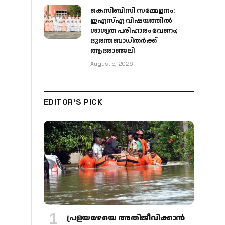
കെസിബിസി സമ്മേളനം:
ഇഎസ്എ വിഷയത്തിൽ
ശാശ്വത പരിഹാരം വേണം;
ദുരന്തബാധിതർക്ക്
ആദരാഞ്ജലി
August 5, 2026
EDITOR'S PICK
പ്രളയമഴയെ അതിജീവിക്കാന്‍