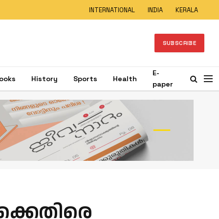
INTERNATIONAL
INDIA
KERALA
SUBSCRIBE
E-
ooks
History
Sports
Health
paper
രിക്കെതിരെ