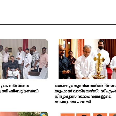
യുടെ നിവേദനം
മയക്കുമരുന്നിനെതിരെ ‘സേ
് മന്ത്രി ഷിബു ബേബി
തൂഫാൻ വാരിയേഴ്‌സ്’; സി
വിദ്യാഭ്യാസ സ്ഥാപനങ്ങളുടെ
സംയുക്ത പദ്ധതി