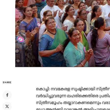
SHARE
കൊച്ചി: നവകേരള സൃഷ്ടിക്കായി സ്ത്രീ
വർദ്ധിച്ചുവരുന്ന ലഹരിക്കെതിരെ പ്രത
സ്ത്രീസമൂഹം തയ്യാറാകണമെന്നും വ
ഡോ.ആന്റണി വാലുങ്കൽ അഭിപ്രായപ്പെട്ട