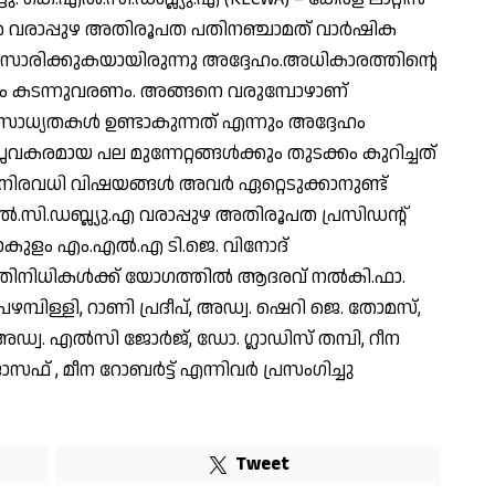
രാപ്പുഴ അതിരൂപത പതിനഞ്ചാമത് വാർഷിക
രിക്കുകയായിരുന്നു അദ്ദേഹം.അധികാരത്തിന്റെ
ം കടന്നുവരണം. അങ്ങനെ വരുമ്പോഴാണ്
ാധ്യതകൾ ഉണ്ടാകുന്നത് എന്നും അദ്ദേഹം
്ലവകരമായ പല മുന്നേറ്റങ്ങൾക്കും തുടക്കം കുറിച്ചത്
നിരവധി വിഷയങ്ങൾ അവർ ഏറ്റെടുക്കാനുണ്ട്
എൽ.സി.ഡബ്ല്യു.എ വരാപ്പുഴ അതിരൂപത പ്രസിഡന്റ്
ണാകുളം എം.എൽ.എ ടി.ജെ. വിനോദ്
നപ്രതിനിധികൾക്ക് യോഗത്തിൽ ആദരവ് നൽകി.ഫാ.
ഴമ്പിള്ളി, റാണി പ്രദീപ്, അഡ്വ. ഷെറി ജെ. തോമസ്,
അഡ്വ. എൽസി ജോർജ്, ഡോ. ഗ്ലാഡിസ് തമ്പി, റീന
് , മീന റോബർട്ട് എന്നിവർ പ്രസംഗിച്ചു
Tweet