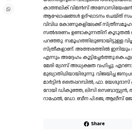
കാത്തലിക് വിമൻസ് അസോസിയേഷൻ വ
ആഘോഷങ്ങൾ ഉദ്ഘാടനം ചെയ്ത് സംസാ
വിവിധ കോണുകളിലേക്ക് സ്ത്രീസമൂഹ
സൽഭരണം ഉണ്ടാകുന്നതിന് കൂടുതൽ സ
പറഞ്ഞു. സമൂഹത്തിലുണ്ടായിട്ടുള്ള വിപ
സ്ത്രീകളാണ്. അത്തരത്തിൽ ഇനിയും 
എന്നും അദ്ദേഹം കൂട്ടിച്ചേർത്തു.കെ.
മേരി ഗ്രേസ് അധ്യക്ഷത വഹിച്ചു. എറ
മുഖ്യാതിഥിയായിരുന്നു. വിജയിച്ച ജ
മാർട്ടിൻ തൈപ്പറമ്പിൽ, ഫാ. യേശുദാസ് പ
റോയി ഡികുഞ്ഞ, ലിസി സെബാസ്റ്റ്യൻ, 
റാഫേൽ, ഡോ. ബീന പി.ജെ, ആലീസ് ജോസഫ
Share