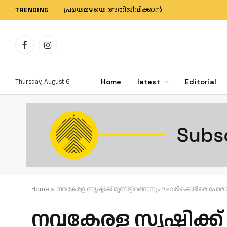
പ്രളയമഴയെ അതിജീവിക്കാന്‍
TRENDING
Facebook
Instagram
Thursday, August 6
Home
latest
Editorial
Home
»
നവകേരള സൃഷ്ടിക്ക് മുന്നിട്ടിറങ്ങാനും ലഹരിക്കെതിരെ പ
നവകേരള സൃഷ്ടിക്ക് 