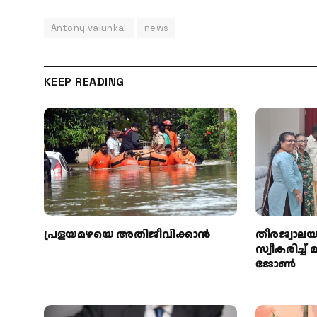
Antony valunkal
news
KEEP READING
പ്രളയമഴയെ അതിജീവിക്കാന്‍
തീരജ്വാല
സ്വീകരിച്ച
ജോൺ