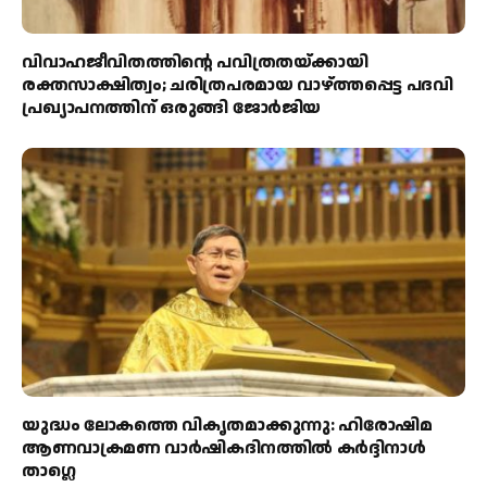
വിവാഹജീവിതത്തിന്റെ പവിത്രതയ്ക്കായി
രക്തസാക്ഷിത്വം; ചരിത്രപരമായ വാഴ്ത്തപ്പെട്ട പദവി
പ്രഖ്യാപനത്തിന് ഒരുങ്ങി ജോര്‍ജിയ
യുദ്ധം ലോകത്തെ വികൃതമാക്കുന്നു: ഹിരോഷിമ
ആണവാക്രമണ വാർഷികദിനത്തിൽ കർദ്ദിനാൾ
താഗ്ലെ