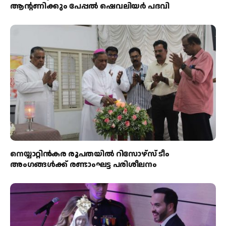
ആന്റണിക്കും പേപ്പൽ ഷെവലിയർ പദവി
നെയ്യാറ്റിൻകര രൂപതയിൽ റിസോഴ്സ് ടീം
അംഗങ്ങൾക്ക് രണ്ടാംഘട്ട പരിശീലനം