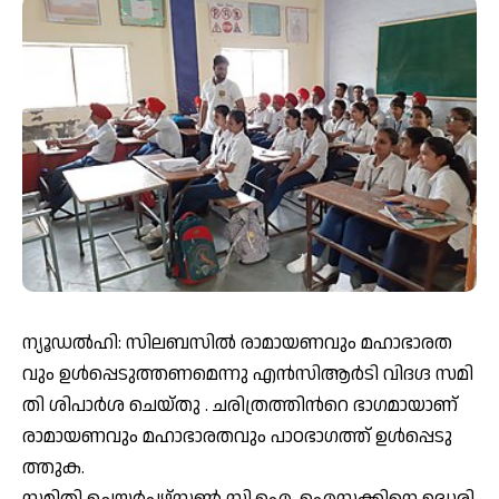
ന്യൂ​ഡ​ൽ​ഹി: സിലബസിൽ രാ​മാ​യ​ണ​വും മ​ഹാ​ഭാ​ര​ത​
വും ഉ​ൾ​പ്പെ​ടു​ത്തണമെന്നു എ​ൻ​സി​ആ​ർ​ടി വി​ദ​ഗ്ദ സ​മി​
തി​ ശി​പാ​ർ​ശ ചെയ്തു . ച​രി​ത്ര​ത്തി​ന്‍റെ ഭാ​ഗ​മാ​യാ​ണ്
രാ​മാ​യ​ണ​വും മ​ഹാ​ഭാ​ര​ത​വും പാ​ഠ​ഭാ​ഗ​ത്ത് ഉ​ൾ​പ്പെ​ടു​
ത്തു​ക.
സ​മി​തി ചെ​യ​ർ​പ​ഴ്‌​സ​ൺ സി.​ഐ. ഐ​സ​ക്കി​നെ ഉ​ദ്ധ​രി​