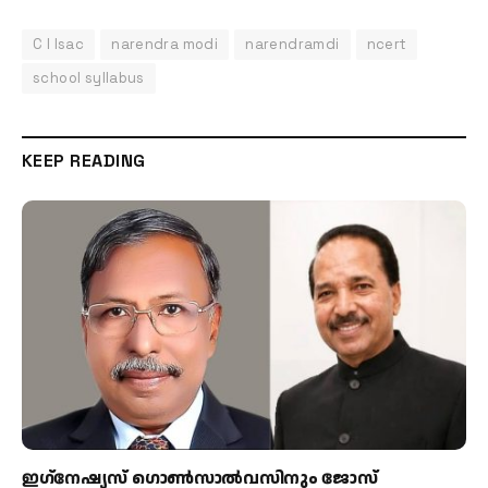
C I Isac
narendra modi
narendramdi
ncert
school syllabus
KEEP READING
ഇഗ്‌നേഷ്യസ് ഗൊൺസാൽവസിനും ജോസ്