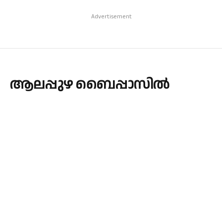
Advertisement
ആലപ്പുഴ ബൈപ്പാസിൽ
വാഹനാപകടം
By
admin
November 21, 2023
Updated:
November 21, 2023
KERALA
No Comments
1 Min Read