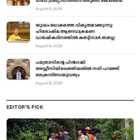
പദവി പ്രഖ്യാപനത്തിന് ഒരുങ്ങി ജോര്‍ജിയ
August 8, 2026
യുദ്ധം ലോകത്തെ വികൃതമാക്കുന്നു:
ഹിരോഷിമ ആണവാക്രമണ
വാർഷികദിനത്തിൽ കർദ്ദിനാൾ താഗ്ലെ
August 8, 2026
പത്രോസിന്റെ പിൻഗാമി
അസ്സീസിയിലെത്തിയതിൽ നന്ദി പറഞ്ഞ്
ക്രൈസ്തവയുവത്വം
August 8, 2026
EDITOR'S PICK