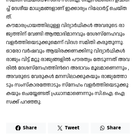
ച്ച് ദേ​ശീ​യ മാ​ധ്യ​മ​ങ്ങ​ളാ​ണ് ഇ​ക്കാ​ര്യം റി​പ്പോ​ർ​ട്ട് ചെ​യ്ത​
ത്.
കൗ​മാ​ര​പ്രാ​യ​ത്തി​ലു​ള്ള വി​ദ്യാ​ർ​ഥി​ക​ൾ അ​വ​രു​ടെ രാ​
ജ്യ​ത്തി​ന് വേ​ണ്ടി ആ​ത്മാ​ഭി​മാ​ന​വും ദേ​ശ​സ്‌​നേ​ഹ​വും
വ​ള​ർ​ത്തി​യെ​ടു​ക്കു​മെ​ന്ന് വി​ദ​ഗ്ദ സ​മി​തി ക​രു​തു​ന്നു.
ഓ​രോ വ​ർ​ഷ​വും ആ​യി​ര​ക്ക​ണ​ക്കി​നു വി​ദ്യാ​ർ​ഥി​ക​ൾ
രാ​ജ്യം വി​ട്ട് മ​റ്റു രാ​ജ്യ​ങ്ങ​ളി​ൽ പൗ​ര​ത്വം തേ​ടു​ന്ന​ത് അ​വ​
രി​ൽ ദേ​ശ​സ്നേ​ഹ​ത്തി​ന്‍റെ അ​ഭാ​വം മൂ​ല​മാ​ണെന്നും ,
അ​വ​രു​ടെ വേ​രു​ക​ൾ മ​ന​സി​ലാ​ക്കു​ക​യും രാ​ജ്യ​ത്തോ​
ടും സം​സ്കാ​ര​ത്തോ​ടും സ്നേ​ഹം വ​ള​ർ​ത്തി​യെ​ടു​ക്കു​
ക​യും ചെ​യ്യേ​ണ്ട​ത് പ്ര​ധാ​ന​മാ​ണെന്നും സി.​ഐ. ഐ​
സ​ക്ക് പ​റ​ഞ്ഞു.
Share
Tweet
Share