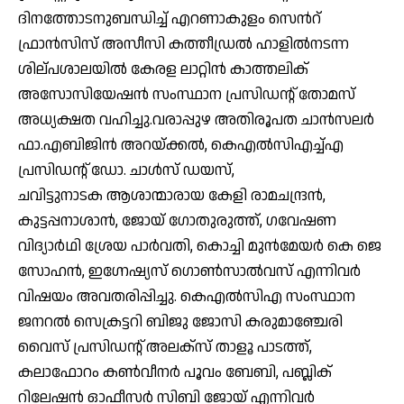
ദിനത്തോടനുബന്ധിച്ച് എറണാകുളം സെൻറ്
ഫ്രാൻസിസ് അസീസി കത്തീഡ്രൽ ഹാളിൽനടന്ന
ശില്പശാലയിൽ കേരള ലാറ്റിൻ കാത്തലിക്
അസോസിയേഷൻ സംസ്ഥാന പ്രസിഡൻ്റ് തോമസ്
അധ്യക്ഷത വഹിച്ചു.വരാപ്പുഴ അതിരൂപത ചാൻസലർ
ഫാ.എബിജിൻ അറയ്ക്കൽ, കെഎൽസിഎച്ച്എ
പ്രസിഡൻ്റ് ഡോ. ചാൾസ് ഡയസ്,
ചവിട്ടുനാടക ആശാന്മാരായ കേളി രാമചന്ദ്രൻ,
കുട്ടപ്പനാശാൻ, ജോയ് ഗോതുരുത്ത്, ഗവേഷണ
വിദ്യാർഥി ശ്രേയ പാർവതി, കൊച്ചി മുൻമേയർ കെ ജെ
സോഹൻ, ഇഗ്നേഷ്യസ് ഗൊൺസാൽവസ് എന്നിവർ
വിഷയം അവതരിപ്പിച്ചു. കെഎൽസിഎ സംസ്ഥാന
ജനറൽ സെക്രട്ടറി ബിജു ജോസി കരുമാഞ്ചേരി
വൈസ് പ്രസിഡൻ്റ് അലക്സ് താളൂ പാടത്ത്,
കലാഫോറം കൺവീനർ പൂവം ബേബി, പബ്ലിക്
റിലേഷൻ ഓഫീസർ സിബി ജോയ് എന്നിവർ