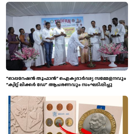
“ഓപ്പറേഷൻ തൂഫാൻ” ഐക്യദാർഢ്യ സമ്മേളനവും
“ക്വിറ്റ് ലിക്കർ ഡേ” ആചരണവും സംഘടിപ്പിച്ചു