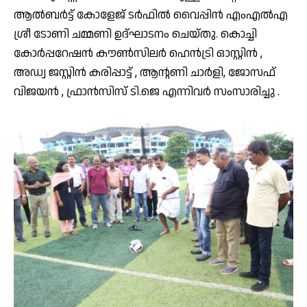
ആൽബർട്ട് കോളേജ് ടർഫിൽ വൈപ്പിൻ എംഎൽഎ
ശ്രീ ടോണി ചമ്മണി ഉദ്ഘാടനം ചെയ്തു. കൊച്ചി
കോർപ്പറേഷൻ കൗൺസിലർ ഹെൻട്രി ഓസ്റ്റിൻ ,
അഡ്വ ജസ്റ്റിൻ കരിപ്പാട്ട് , ആൻ്റണി ചാർളി, ജോസഫ്
വിജയൻ , ഫ്രാൻസിസ് ടി.ജെ എന്നിവർ സംസാരിച്ചു .