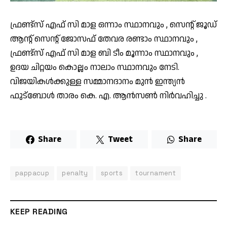
ഫ്രണ്ട്സ് എഫ് സി മാള ഒന്നാം സ്ഥാനവും , സെൻ്റ് ജൂഡ്
ആൻ്റ് സെൻ്റ് ജോസഫ് തേവര രണ്ടാം സ്ഥാനവും ,
ഫ്രണ്ട്സ് എഫ് സി മാള ബി ടീം മൂന്നാം സ്ഥാനവും ,
ഉദയ ചിറ്റയം കൊല്ലം നാലാം സ്ഥാനവും നേടി.
വിജയികൾക്കുള്ള സമ്മാനദാനം മുൻ ഇന്ത്യൻ
ഫുട്ബോൾ താരം കെ. എ. ആൻസൺ നിർവഹിച്ചു .
Share
Tweet
Share
pappacup
penalty
sports
tournament
KEEP READING