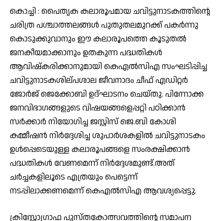
കൊച്ചി : പൈതൃക കലാരൂപമായ ചവിട്ടുനാടകത്തിൻ്റെ
ചരിത്ര പശ്ചാത്തലങ്ങൾ പുതുതലമുറക്ക് പകർന്നു
കൊടുക്കുവാനും ഈ കലാരൂപത്തെ കൂടുതൽ
ജനകീയമാക്കാനും ഉതകുന്ന പദ്ധതികൾ
ആവിഷ്കരിക്കാനുമായി കെഎൽസിഎ സംഘടിപ്പിച്ച
ചവിട്ടുനാടകശില്പശാല ജീവനാദം ചീഫ് എഡിറ്റർ
ജോർജ് ജെക്കോബി ഉദ്ഘാടനം ചെയ്തു. പിന്നോക്ക
ജനവിഭാഗങ്ങളുടെ വിഷയങ്ങളെപ്പറ്റി പഠിക്കാൻ
സർക്കാർ നിയോഗിച്ച ജസ്റ്റിസ് ജെ.ബി കോശി
കമ്മീഷൻ നിർദ്ദേശിച്ച ശുപാർശകളിൽ ചവിട്ടുനാടകം
ഉൾപ്പെടെയുള്ള കലാരൂപങ്ങളെ സംരക്ഷിക്കാൻ
പദ്ധതികൾ വേണമെന്ന് നിർദ്ദേശമുണ്ട്.അത്
ചർച്ചകളിലൂടെ എത്രയും പെട്ടെന്ന്
നടപ്പിലാക്കണമെന്ന് കെഎൽസിഎ ആവശ്യപ്പെട്ടു.
ക്രിസ്റ്റോഗ്രാഫ പുസ്തകോത്സവത്തിന്റെ സമാപന