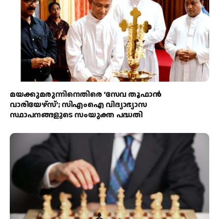
മയക്കുമരുന്നിനെതിരെ ‘സേവ തൂഫാൻ
വാരിയേഴ്‌സ്’; സിഎംഐ വിദ്യാഭ്യാസ
സ്ഥാപനങ്ങളുടെ സംയുക്ത പദ്ധതി