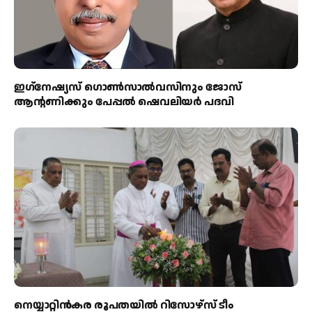
ഇഗ്‌നേഷ്യസ് ഗൊൺസാൽവസിനും ജോസ്
ആന്റണിക്കും പേപ്പൽ ഷെവലിയർ പദവി
നെയ്യാറ്റിൻകര രൂപതയിൽ റിസോഴ്സ് ടീം