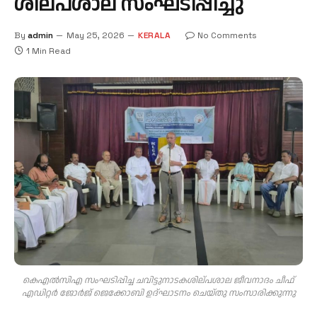
ശില്പശാല സംഘടിപ്പിച്ചു
By
admin
May 25, 2026
KERALA
No Comments
1 Min Read
കെഎൽസിഎ സംഘടിപ്പിച്ച ചവിട്ടുനാടകശില്പശാല ജീവനാദം ചീഫ്
എഡിറ്റർ ജോർജ് ജെക്കോബി ഉദ്ഘാടനം ചെയ്തു സംസാരിക്കുന്നു