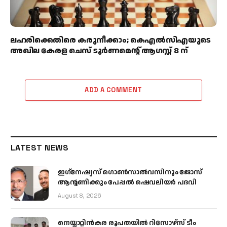
ലഹരിക്കെതിരെ കരുനീക്കാം; കെഎൽസിഎയുടെ
അഖില കേരള ചെസ് ടൂർണമെന്റ് ആഗസ്റ്റ് 8 ന്
ADD A COMMENT
LATEST NEWS
ഇഗ്‌നേഷ്യസ് ഗൊൺസാൽവസിനും ജോസ്
ആന്റണിക്കും പേപ്പൽ ഷെവലിയർ പദവി
August 8, 2026
നെയ്യാറ്റിൻകര രൂപതയിൽ റിസോഴ്സ് ടീം