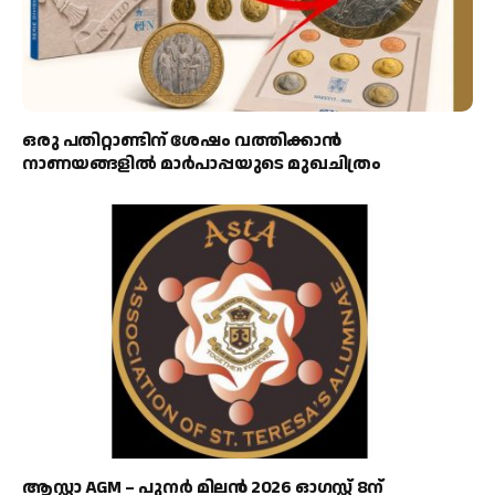
ഒരു പതിറ്റാണ്ടിന് ശേഷം വത്തിക്കാൻ
നാണയങ്ങളിൽ മാർപാപ്പയുടെ മുഖചിത്രം
ആസ്റ്റാ AGM – പുനർ മിലൻ 2026 ഓഗസ്റ്റ് 8ന്