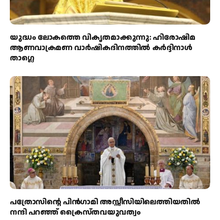
യുദ്ധം ലോകത്തെ വികൃതമാക്കുന്നു: ഹിരോഷിമ
ആണവാക്രമണ വാർഷികദിനത്തിൽ കർദ്ദിനാൾ
താഗ്ലെ
പത്രോസിന്റെ പിൻഗാമി അസ്സീസിയിലെത്തിയതിൽ
നന്ദി പറഞ്ഞ് ക്രൈസ്തവയുവത്വം