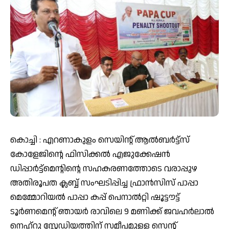
കൊച്ചി : എറണാകുളം സെയിന്റ് ആൽബർട്ട്സ്
കോളേജിന്റെ ഫിസിക്കൽ എജുക്കേഷൻ
ഡിപ്പാർട്ട്മെന്റിന്റെ സഹകരണത്തോടെ വരാപ്പുഴ
അതിരൂപത ക്ലബ്ബ് സംഘടിപ്പിച്ച ഫ്രാൻസിസ് പാപ്പാ
മെമ്മോറിയൽ പാപ്പാ കപ്പ് പെനാൽറ്റി ഷൂട്ടൗട്ട്
ടൂർണമെന്റ് ഞായർ രാവിലെ 9 മണിക്ക് ജവഹർലാൽ
നെഹ്റു സ്റ്റേഡിയത്തിന് സമീപമുള്ള സെന്റ്