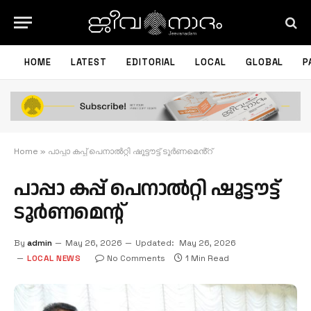
HOME
LATEST
EDITORIAL
LOCAL
GLOBAL
P
Home
»
പാപ്പാ കപ്പ് പെനാൽറ്റി ഷൂട്ടൗട്ട് ടൂർണമെൻ്റ്
പാപ്പാ കപ്പ് പെനാൽറ്റി ഷൂട്ടൗട്ട്
ടൂർണമെൻ്റ്
By
admin
May 26, 2026
Updated:
May 26, 2026
LOCAL NEWS
No Comments
1 Min Read