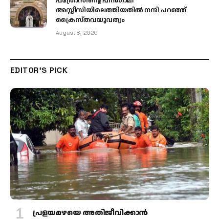
പത്രോസിന്റെ പിൻഗാമി
അസ്സീസിയിലെത്തിയതിൽ നന്ദി പറഞ്ഞ്
ക്രൈസ്തവയുവത്വം
August 8, 2026
EDITOR'S PICK
പ്രളയമഴയെ അതിജീവിക്കാന്‍