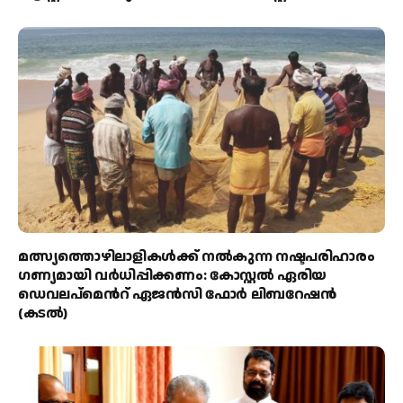
മത്സ്യത്തൊഴിലാളികള്‍ക്ക് നല്‍കുന്ന നഷ്ടപരിഹാരം
ഗണ്യമായി വര്‍ധിപ്പിക്കണം: കോസ്റ്റല്‍ ഏരിയ
ഡെവലപ്മെന്‍റ് ഏജന്‍സി ഫോര്‍ ലിബറേഷന്‍
(കടല്‍)