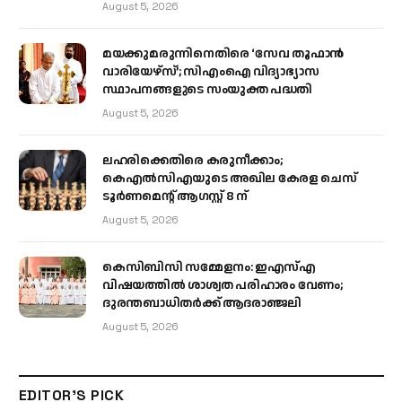
August 5, 2026
മയക്കുമരുന്നിനെതിരെ ‘സേവ തൂഫാൻ
വാരിയേഴ്‌സ്’; സിഎംഐ വിദ്യാഭ്യാസ
സ്ഥാപനങ്ങളുടെ സംയുക്ത പദ്ധതി
August 5, 2026
ലഹരിക്കെതിരെ കരുനീക്കാം;
കെഎൽസിഎയുടെ അഖില കേരള ചെസ്
ടൂർണമെന്റ് ആഗസ്റ്റ് 8 ന്
August 5, 2026
കെസിബിസി സമ്മേളനം: ഇഎസ്എ
വിഷയത്തിൽ ശാശ്വത പരിഹാരം വേണം;
ദുരന്തബാധിതർക്ക് ആദരാഞ്ജലി
August 5, 2026
EDITOR'S PICK