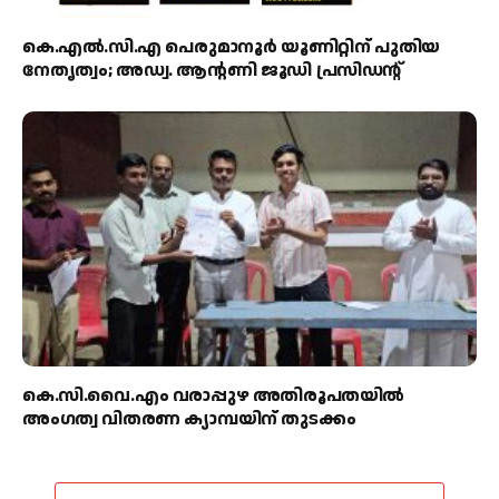
കെ.എൽ.സി.എ പെരുമാനൂർ യൂണിറ്റിന് പുതിയ
നേതൃത്വം; അഡ്വ. ആന്റണി ജൂഡി പ്രസിഡന്റ്
കെ.സി.വൈ.എം വരാപ്പുഴ അതിരൂപതയിൽ
അംഗത്വ വിതരണ ക്യാമ്പയിന് തുടക്കം