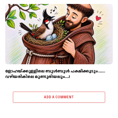
ളോഹയ്ക്കുള്ളിലെ ബുള്‍ബുള്‍ പക്ഷിക്കൂടും…….
വഴിയരികിലെ മുണ്ടുരിയലും….!
ADD A COMMENT