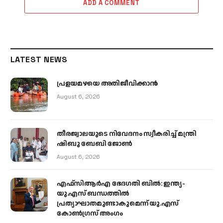
ADD A COMMENT
LATEST NEWS
പ്രളയമഴയെ അതിജീവിക്കാന്‍
August 6, 2026
തീരജ്വാലയുടെ നിവേദനം സ്വീകരിച്ച് മന്ത്രി
ഷിബു ബേബി ജോൺ
August 6, 2026
എഫ്‌സിആർഎ ഭേദഗതി ബിൽ: ഇന്ത്യ-
യു.എസ് ബന്ധത്തിൽ
പ്രത്യാഘാതമുണ്ടാകുമെന്ന് യു.എസ്
കോൺഗ്രസ് അംഗം