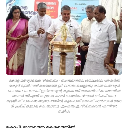
കേരള മത്സ്യമേഖല വികസനം - സംസ്ഥാനതല ശില്പശാല ഫിഷറീസ്
വകുപ്പ് മന്ത്രി സജി ചെറിയാന്‍ ഉദ്ഘാടനം ചെയ്യുന്നു. കടല്‍ ഡയറക്ടര്‍
റവ. ഡോ. സാബാസ് ഇഗ്‌നേഷ്യസ്, കുഫോസ് ഗവേണിംഗ് കൗണ്‍സില്‍
മെമ്പര്‍ സി.എസ്. സുജാത, കടല്‍ ചെയര്‍പേഴ്‌സണ്‍ ബിഷപ് ഡോ.
ജെയിംസ് റാഫേല്‍ ആനാപറമ്പില്‍, കുഫോസ് വൈസ് ചാന്‍സലര്‍ ഡോ.
ടി. പ്രദീപ് കുമാര്‍, കെ. ബാബു എംഎല്‍എ, വി.ദിനകരന്‍ എന്നിവര്‍
സമീപം
കൊച്ചി: ഇന്നത്തെ കേരളത്തില്‍