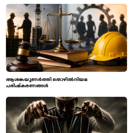
ആശങ്കയുണര്‍ത്തി തൊഴില്‍നിയമ
പരിഷ്‌കരണങ്ങള്‍