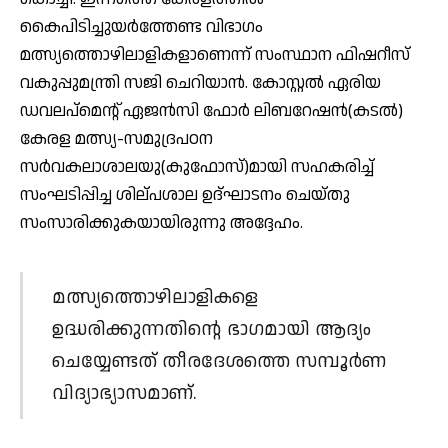
കൈപിടിച്ചുയര്‍ത്തേണ്ട വിഭാഗം
മത്സ്യത്തൊഴിലാളികളാണെന്ന് സംസ്ഥാന ഫിഷറീസ്
വകുപ്പുമന്ത്രി സജി ചെറിയാന്‍. കോസ്റ്റല്‍ ഏരിയ
ഡവലപ്‌മെന്റ് ഏജന്‍സി ഫോര്‍ ലിബറേഷന്‍(കടല്‍)
കേരള മത്സ്യ-സമുദ്രപഠന
സര്‍വകലാശാലയു(കുഫോസ്)മായി സഹകരിച്ച്
സംഘടിപ്പിച്ച ശില്പശാല ഉദ്ഘാടനം ചെയ്തു
സംസാരിക്കുകയായിരുന്നു അദ്ദേഹം.
മത്സ്യത്തൊഴിലാളികളെ
ഉദ്ധരിക്കുന്നതിന്റെ ഭാഗമായി ആദ്യം
ചെയ്യേണ്ടത് തീരദേശത്തെ സമ്പൂര്‍ണ
വിദ്യാഭ്യാസമാണ്.