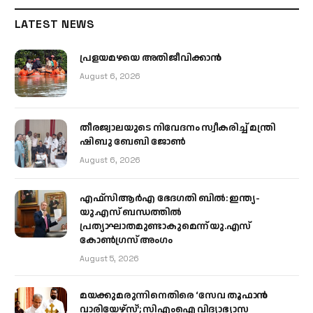
LATEST NEWS
പ്രളയമഴയെ അതിജീവിക്കാന്‍
August 6, 2026
തീരജ്വാലയുടെ നിവേദനം സ്വീകരിച്ച് മന്ത്രി
ഷിബു ബേബി ജോൺ
August 6, 2026
എഫ്‌സിആർഎ ഭേദഗതി ബിൽ: ഇന്ത്യ-
യു.എസ് ബന്ധത്തിൽ
പ്രത്യാഘാതമുണ്ടാകുമെന്ന് യു.എസ്
കോൺഗ്രസ് അംഗം
August 5, 2026
മയക്കുമരുന്നിനെതിരെ ‘സേവ തൂഫാൻ
വാരിയേഴ്‌സ്’; സിഎംഐ വിദ്യാഭ്യാസ