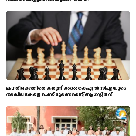
ലഹരിക്കെതിരെ കരുനീക്കാം; കെഎൽസിഎയുടെ
അഖില കേരള ചെസ് ടൂർണമെന്റ് ആഗസ്റ്റ് 8 ന്