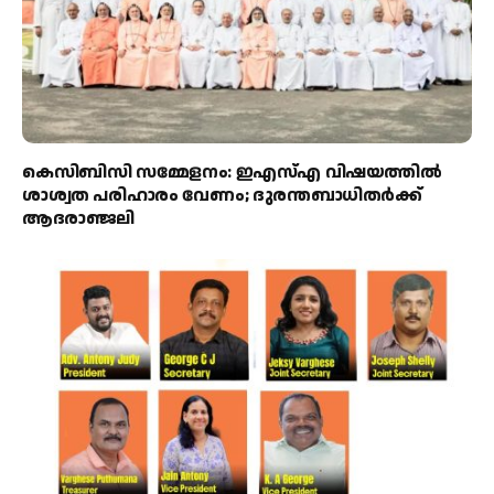
കെസിബിസി സമ്മേളനം: ഇഎസ്എ വിഷയത്തിൽ
ശാശ്വത പരിഹാരം വേണം; ദുരന്തബാധിതർക്ക്
ആദരാഞ്ജലി