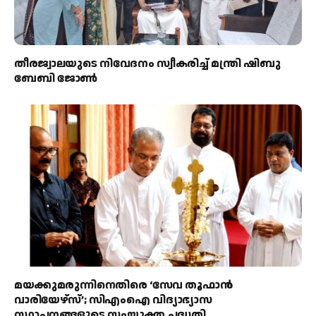
തീരജ്വാലയുടെ നിവേദനം സ്വീകരിച്ച് മന്ത്രി ഷിബു
ബേബി ജോൺ
മയക്കുമരുന്നിനെതിരെ ‘സേവ തൂഫാൻ
വാരിയേഴ്‌സ്’; സിഎംഐ വിദ്യാഭ്യാസ
സ്ഥാപനങ്ങളുടെ സംയുക്ത പദ്ധതി