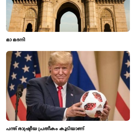
മാ മദനി
പന്ത്‌ രാഷ്ട്രീയ പ്രതീകം കൂടിയാണ്