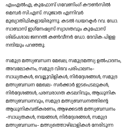
എംഎല്‍എ, കുഫോസ് ഗവേണിംഗ് കൗണ്‍സില്‍
മെമ്പര്‍ സി.എസ്. സുജാത എന്നിവര്‍
മുഖ്യാതിഥികളായിരുന്നു. കടല്‍ ഡയറക്ടര്‍ റവ. ഡോ.
സാബാസ് ഇഗ്‌നേഷ്യസ് സ്വാഗതവും കുഫോസ്
ശില്പശാല ജനറല്‍ കണ്‍വീനര്‍ ഡോ. ദേവിക പിളള
നന്ദിയും പറഞ്ഞു.
സമുദ്ര മത്സ്യബന്ധന മേഖല, സമുദ്രമത്സ്യ ഉല്‍പാദനം,
അവലോകനം, സമുദ്ര വിഭവ പരിപാലനം-
സാധ്യതകള്‍, വെല്ലുവിളികള്‍, നിര്‍ദ്ദേശങ്ങള്‍, സമുദ്ര
മത്സ്യബന്ധന മേഖല- സര്‍ക്കാര്‍ ഇടപെടലുകള്‍,
നിര്‍ദ്ദേശങ്ങള്‍, പരമ്പരാഗത കടലറിവും, ആധുനിക
മത്സ്യബന്ധനവും, സമുദ്ര മത്സ്യബന്ധനത്തിന്റെ
ആധുനികവത്കരണം, ആഴക്കടല്‍ മത്സ്യബന്ധനം
-സാധ്യതകള്‍, നയങ്ങള്‍, നിര്‍ദ്ദേശങ്ങള്‍, സമുദ്ര
മത്സ്യബന്ധനം- മത്സ്യത്തൊഴിലാളികള്‍ നേരിടുന്ന