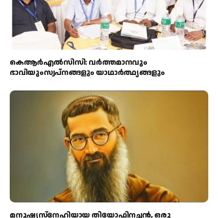
കെആര്‍എല്‍സിസി: വര്‍ത്തമാനവും
ഭാവിയുംസ്വപ്നങ്ങളും യാഥാര്‍ത്ഥ്യങ്ങളും
മനുഷ്യസ്‌നേഹിയായ തിയോഫിനച്ചന്‍, ഒരു