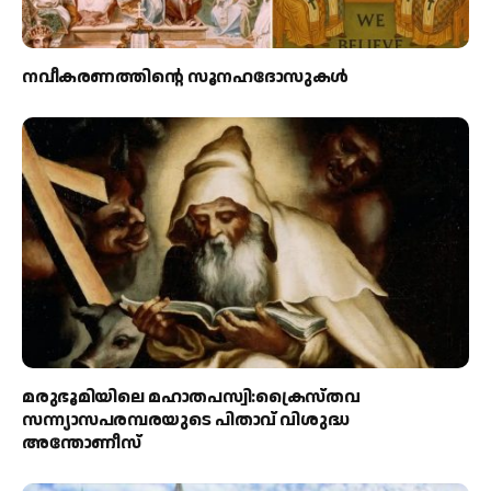
നവീകരണത്തിന്റെ സൂനഹദോസുകള്‍
മരുഭൂമിയിലെ മഹാതപസ്വി:ക്രൈസ്തവ
സന്ന്യാസപരമ്പരയുടെ പിതാവ് വിശുദ്ധ
അന്തോണീസ്