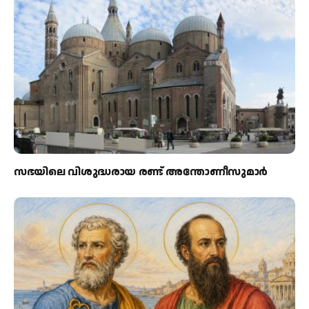
സഭയിലെ വിശുദ്ധരായ രണ്ട് അന്തോണീസുമാര്‍