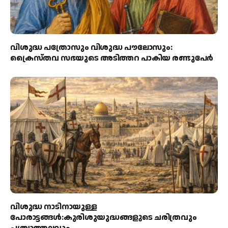
വിശുദ്ധ പത്രോസും വിശുദ്ധ പൗലോസും:
ക്രൈസ്തവ സഭയുടെ അടിത്തറ പാകിയ രണ്ടുപേര്‍
വിശുദ്ധ നാടിനായുള്ള
പോരാട്ടങ്ങള്‍:കുരിശുയുദ്ധങ്ങളുടെ ചരിത്രവും