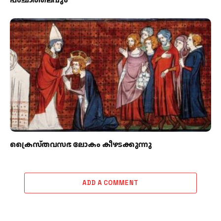
പശ്ചാത്തലവും
ക്രൈസ്തവസഭ ലോകം കീഴടക്കുന്നു
ADD A COMMENT