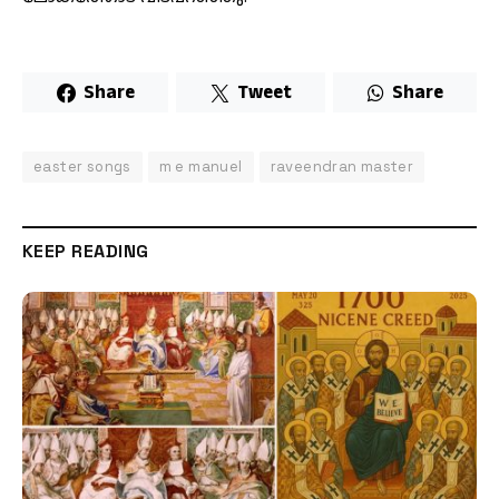
Share
Tweet
Share
easter songs
m e manuel
raveendran master
KEEP READING