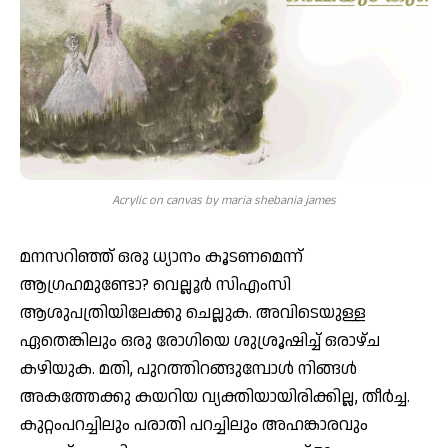
Acrylic on canvas by maria shebania james
മനസറിഞ്ഞ് ഒരു ധ്യാനം കൂടണമെന്ന്
ആഗ്രഹമുണ്ടോ? വെല്ലൂര്‍ സിഎംസി
ആശുപത്രിയിലേക്കു ചെല്ലുക. അവിടെയുള്ള
ഏതെങ്കിലും ഒരു രോഗിയെ ശുശ്രൂഷിച്ച് ഒരാഴ്ച
കഴിയുക. മതി, പുറത്തിറങ്ങുമ്പോള്‍ നിങ്ങള്‍
അകത്തേക്കു കയറിയ വ്യക്തിയായിരിക്കില്ല, തീര്‍ച്ച.
കുറ്റംപറച്ചിലും പരാതി പറച്ചിലും അഹങ്കാരവും