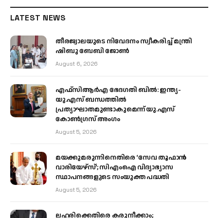
LATEST NEWS
തീരജ്വാലയുടെ നിവേദനം സ്വീകരിച്ച് മന്ത്രി
ഷിബു ബേബി ജോൺ
August 6, 2026
എഫ്‌സിആർഎ ഭേദഗതി ബിൽ: ഇന്ത്യ-
യു.എസ് ബന്ധത്തിൽ
പ്രത്യാഘാതമുണ്ടാകുമെന്ന് യു.എസ്
കോൺഗ്രസ് അംഗം
August 5, 2026
മയക്കുമരുന്നിനെതിരെ ‘സേവ തൂഫാൻ
വാരിയേഴ്‌സ്’; സിഎംഐ വിദ്യാഭ്യാസ
സ്ഥാപനങ്ങളുടെ സംയുക്ത പദ്ധതി
August 5, 2026
ലഹരിക്കെതിരെ കരുനീക്കാം;