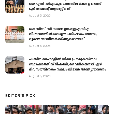
കെഎൽസിഎയുടെ അഖില കേരള ചെസ്
ടൂർണമെന്റ് ആഗസ്റ്റ് 8 ന്
August 5, 2026
കെസിബിസി സമ്മേളനം: ഇഎസ്എ
വിഷയത്തിൽ ശാശ്വത പരിഹാരം വേണം;
ദുരന്തബാധിതർക്ക് ആദരാഞ്ജലി
August 5, 2026
പശ്ചിമ ബംഗാളിൽ വീണ്ടും ക്രൈസ്തവ
സ്ഥാപനത്തിന് ഭീഷണി; വൈദികനോട് ഏഴ്
ദിവസത്തിനകം സ്ഥലം വിടാൻ അന്ത്യശാസനം
August 5, 2026
EDITOR'S PICK