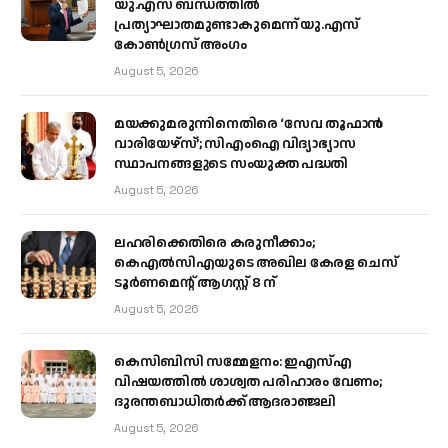
യു.എസ് ബന്ധത്തിൽ
പ്രത്യാഘാതമുണ്ടാകുമെന്ന് യു.എസ്
കോൺഗ്രസ് അംഗം
August 5, 2026
മയക്കുമരുന്നിനെതിരെ ‘സേവ തൂഫാൻ
വാരിയേഴ്‌സ്’; സിഎംഐ വിദ്യാഭ്യാസ
സ്ഥാപനങ്ങളുടെ സംയുക്ത പദ്ധതി
August 5, 2026
ലഹരിക്കെതിരെ കരുനീക്കാം;
കെഎൽസിഎയുടെ അഖില കേരള ചെസ്
ടൂർണമെന്റ് ആഗസ്റ്റ് 8 ന്
August 5, 2026
കെസിബിസി സമ്മേളനം: ഇഎസ്എ
വിഷയത്തിൽ ശാശ്വത പരിഹാരം വേണം;
ദുരന്തബാധിതർക്ക് ആദരാഞ്ജലി
August 5, 2026