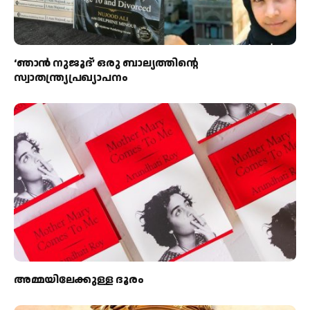
‘ഞാന്‍ നുജൂദ്’ ഒരു ബാല്യത്തിന്റെ
സ്വാതന്ത്ര്യപ്രഖ്യാപനം
അമ്മയിലേക്കുള്ള ദൂരം