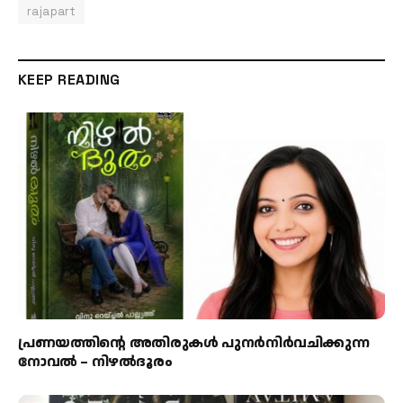
rajapart
KEEP READING
പ്രണയത്തിന്റെ അതിരുകൾ പുനർനിർവചിക്കുന്ന
നോവൽ – നിഴൽദൂരം