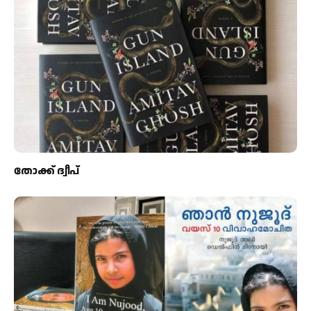
തോക്ക് ദ്വീപ്