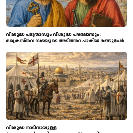
വിശുദ്ധ പത്രോസും വിശുദ്ധ പൗലോസും:
ക്രൈസ്തവ സഭയുടെ അടിത്തറ പാകിയ രണ്ടുപേര്‍
വിശുദ്ധ നാടിനായുള്ള