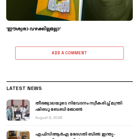
‘ഈശ്വരാ വഴക്കില്ലല്ലോ’
ADD A COMMENT
LATEST NEWS
തീരജ്വാലയുടെ നിവേദനം സ്വീകരിച്ച് മന്ത്രി
ഷിബു ബേബി ജോൺ
August 6, 2026
എഫ്‌സിആർഎ ഭേദഗതി ബിൽ: ഇന്ത്യ-