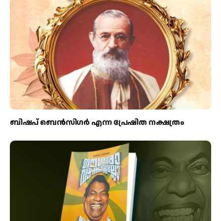
ബിഷപ് ബെന്‍സിഗര്‍ എന്ന പ്രേഷിത നക്ഷത്രം