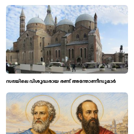
സഭയിലെ വിശുദ്ധരായ രണ്ട് അന്തോണീസുമാര്‍