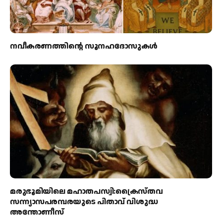
നവീകരണത്തിന്റെ സൂനഹദോസുകള്‍
മരുഭൂമിയിലെ മഹാതപസ്വി:ക്രൈസ്തവ
സന്ന്യാസപരമ്പരയുടെ പിതാവ് വിശുദ്ധ
അന്തോണീസ്