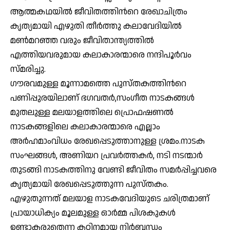
ആത്മകഥയിൽ ജീവിതത്തിൻറെ രേഖാചിത്രം
കൃത്യമായി എഴുതി തീർത്തു കലാവേദിയിൽ
മൺമറഞ്ഞ വരും ജീവിതാന്ത്യത്തിൽ
എത്തിയവരുമായ കലാകാരന്മാരെ നന്ദിപൂർവം
സ്മരിച്ചു.
ഗൗരവമുള്ള മൂന്നാമത്തെ പുസ്തകത്തിൻറെ
പണിപ്പുരയിലാണ് ഭഗവതർ,സംഗീത നാടകങ്ങൾ
മുതലുള്ള മലയാളത്തിലെ പ്രൊഫഷണൽ
നാടകങ്ങളിലെ കലാകാരന്മാരെ എല്ലാം
അർഹമാംവിധം രേഖപ്പെടുത്താനുള്ള ശ്രമം.നാടക
സംഘങ്ങൾ, അണിയറ പ്രവർത്തകർ, നടി നടന്മാർ
തുടങ്ങി നാടകത്തിനു വേണ്ടി ജീവിതം സമർപ്പിച്ചവരെ
കൃത്യമായി രേഖപ്പെടുത്തുന്ന പുസ്തകം.
എഴുതുന്നത് മലയാള നാടകവേദിയുടെ ചരിത്രമാണ്
പ്രായാധിക്യം മൂലമുള്ള ഓർമ്മ പിശകുകൾ
ഉണ്ടാകരുതെന്ന കഠിനമായ നിർബന്ധം