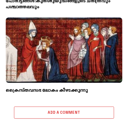
പോരാട്ടങ്ങള്‍:കുരിശുയുദ്ധങ്ങളുടെ ചരിത്രവും
പശ്ചാത്തലവും
ക്രൈസ്തവസഭ ലോകം കീഴടക്കുന്നു
ADD A COMMENT