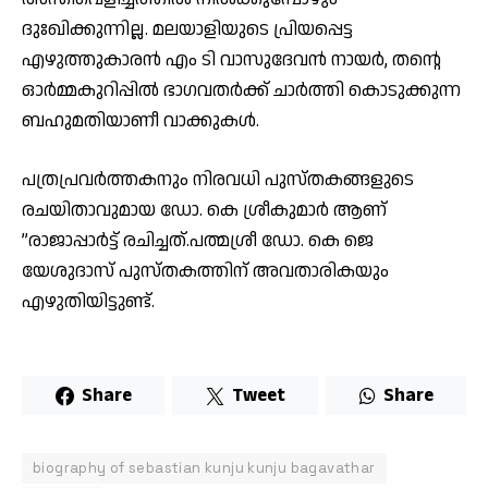
ദുഃഖിക്കുന്നില്ല. മലയാളിയുടെ പ്രിയപ്പെട്ട
എഴുത്തുകാരൻ എം ടി വാസുദേവൻ നായർ, തന്റെ
ഓർമ്മകുറിപ്പിൽ ഭാഗവതർക്ക് ചാർത്തി കൊടുക്കുന്ന
ബഹുമതിയാണീ വാക്കുകൾ.
പത്രപ്രവർത്തകനും നിരവധി പുസ്തകങ്ങളുടെ
രചയിതാവുമായ ഡോ. കെ ശ്രീകുമാർ ആണ്
”രാജാപ്പാർട്ട് രചിച്ചത്.പത്മശ്രീ ഡോ. കെ ജെ
യേശുദാസ് പുസ്തകത്തിന് അവതാരികയും
എഴുതിയിട്ടുണ്ട്.
Share
Tweet
Share
biography of sebastian kunju kunju bagavathar