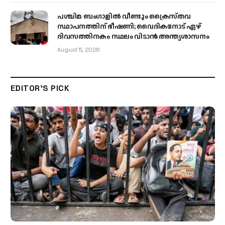
പശ്ചിമ ബംഗാളിൽ വീണ്ടും ക്രൈസ്തവ
സ്ഥാപനത്തിന് ഭീഷണി; വൈദികനോട് ഏഴ്
ദിവസത്തിനകം സ്ഥലം വിടാൻ അന്ത്യശാസനം
August 5, 2026
EDITOR'S PICK