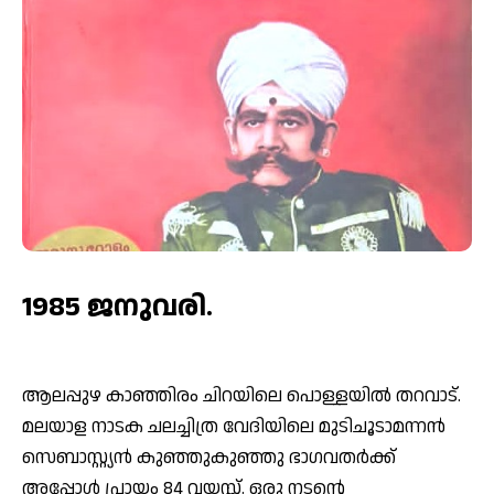
1985 ജനുവരി.
ആലപ്പുഴ കാഞ്ഞിരം ചിറയിലെ പൊള്ളയിൽ തറവാട്.
മലയാള നാടക ചലച്ചിത്ര വേദിയിലെ മുടിചൂടാമന്നൻ
സെബാസ്റ്റ്യൻ കുഞ്ഞുകുഞ്ഞു ഭാഗവതർക്ക്
അപ്പോൾ പ്രായം 84 വയസ്സ്. ഒരു നടന്റെ