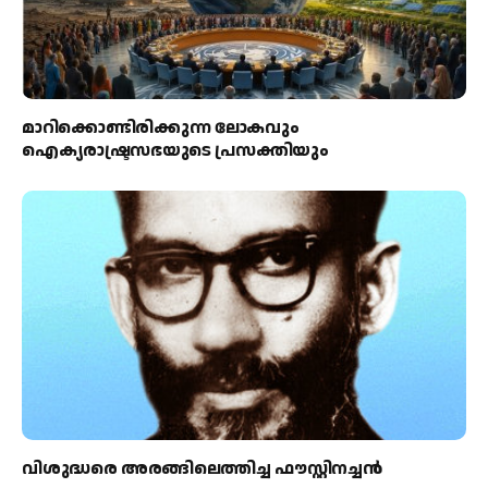
മാറിക്കൊണ്ടിരിക്കുന്ന ലോകവും
ഐക്യരാഷ്ട്രസഭയുടെ പ്രസക്തിയും
വിശുദ്ധരെ അരങ്ങിലെത്തിച്ച ഫൗസ്റ്റിനച്ചൻ