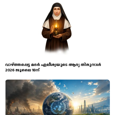
വാഴ്ത്തപ്പെട്ട മദര്‍ ഏലീശ്വയുടെ ആദ്യ തിരുനാള്‍
2026 ജൂലൈ 18ന്