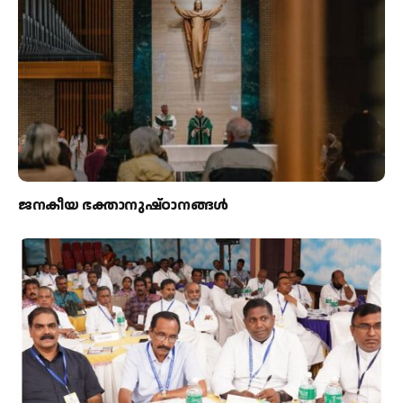
ജനകീയ ഭക്താനുഷ്ഠാനങ്ങള്‍