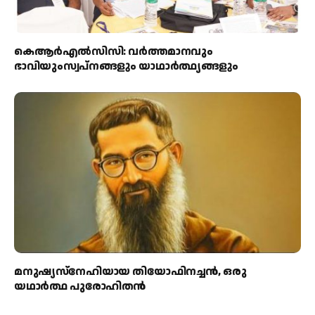
കെആര്‍എല്‍സിസി: വര്‍ത്തമാനവും
ഭാവിയുംസ്വപ്നങ്ങളും യാഥാര്‍ത്ഥ്യങ്ങളും
മനുഷ്യസ്‌നേഹിയായ തിയോഫിനച്ചന്‍, ഒരു
യഥാര്‍ത്ഥ പുരോഹിതന്‍