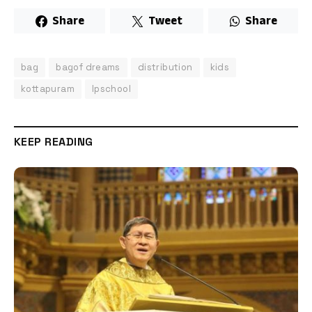
Share
Tweet
Share
bag
bagof dreams
distribution
kids
kottapuram
lpschool
KEEP READING