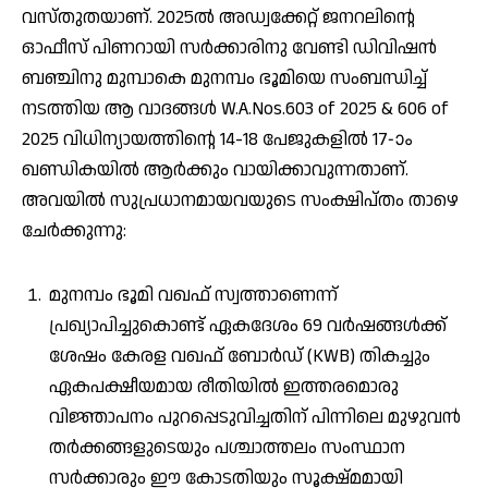
വസ്തുതയാണ്. 2025ൽ അഡ്വക്കേറ്റ് ജനറലിൻ്റെ
ഓഫീസ് പിണറായി സർക്കാരിനു വേണ്ടി ഡിവിഷൻ
ബഞ്ചിനു മുമ്പാകെ മുനമ്പം ഭൂമിയെ സംബന്ധിച്ച്
നടത്തിയ ആ വാദങ്ങൾ W.A.Nos.603 of 2025 & 606 of
2025 വിധിന്യായത്തിൻ്റെ 14-18 പേജുകളിൽ 17-ാം
ഖണ്ഡികയിൽ ആർക്കും വായിക്കാവുന്നതാണ്.
അവയിൽ സുപ്രധാനമായവയുടെ സംക്ഷിപ്തം താഴെ
ചേർക്കുന്നു:
മുനമ്പം ഭൂമി വഖഫ് സ്വത്താണെന്ന്
പ്രഖ്യാപിച്ചുകൊണ്ട് ഏകദേശം 69 വർഷങ്ങൾക്ക്
ശേഷം കേരള വഖഫ് ബോർഡ് (KWB) തികച്ചും
ഏകപക്ഷീയമായ രീതിയിൽ ഇത്തരമൊരു
വിജ്ഞാപനം പുറപ്പെടുവിച്ചതിന് പിന്നിലെ മുഴുവൻ
തർക്കങ്ങളുടെയും പശ്ചാത്തലം സംസ്ഥാന
സർക്കാരും ഈ കോടതിയും സൂക്ഷ്മമായി