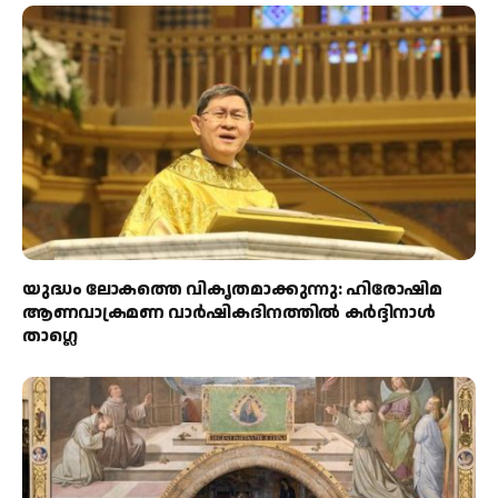
യുദ്ധം ലോകത്തെ വികൃതമാക്കുന്നു: ഹിരോഷിമ
ആണവാക്രമണ വാർഷികദിനത്തിൽ കർദ്ദിനാൾ
താഗ്ലെ