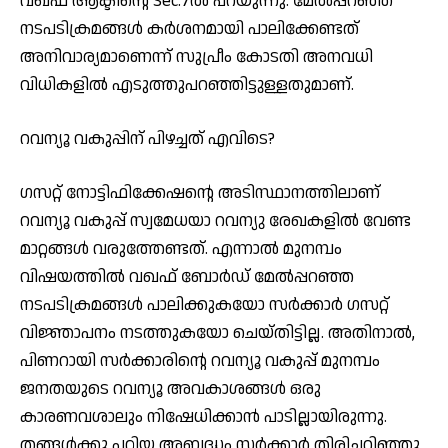
വഖഫ് ആക്ടിന്റെ Sec.7ൽ പറയുന്നു. മേൽപ്പറഞ്ഞ
നടപടിക്രമങ്ങൾ കർശനമായി പാലിക്കേണ്ടത്
അനിവാര്യമാണെന്ന് സുപ്രീം കോടതി അനവധി
വിധികളിൽ എടുത്തുപറഞ്ഞിട്ടുള്ളതുമാണ്.
റവന്യൂ വകുപ്പിന് പിഴച്ചത് എവിടെ?
ഗസറ്റ് നോട്ടിഫിക്കേഷന്റെ അടിസ്ഥാനത്തിലാണ്
റവന്യൂ വകുപ്പ് സ്വമേധയാ റവന്യു രേഖകളിൽ വേണ്ട
മാറ്റങ്ങൾ വരുത്തേണ്ടത്. എന്നാൽ മുനമ്പം
വിഷയത്തിൽ വഖഫ് ബോർഡ് മേൽപ്പറഞ്ഞ
നടപടിക്രമങ്ങൾ പാലിക്കുകയോ സർക്കാർ ഗസറ്റ്
വിജ്ഞാപനം നടത്തുകയോ ചെയ്തിട്ടില്ല. അതിനാൽ,
പിണറായി സർക്കാരിൻ്റെ റവന്യൂ വകുപ്പ് മുനമ്പം
ജനതയുടെ റവന്യൂ അവകാശങ്ങൾ ഒരു
കാരണവശാലും നിഷേധിക്കാൻ പാടില്ലായിരുന്നു.
തങ്ങൾക്കു പറ്റിയ അബദ്ധം സർക്കാർ തിരിച്ചറിഞ്ഞു