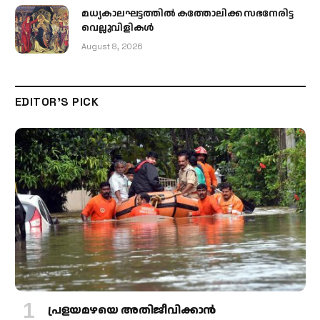
മധ്യകാലഘട്ടത്തില്‍ കത്തോലിക്ക സഭനേരിട്ട
വെല്ലുവിളികള്‍
August 8, 2026
EDITOR'S PICK
പ്രളയമഴയെ അതിജീവിക്കാന്‍