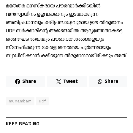
മതേതര മനസ്കരായ പൗരന്മാർക്കിടയിൽ
വൻസ്വാധീനം ഉളവാക്കാനും ഇടയാക്കുന്ന
അതിപ്രധാനവും ക്ഷിപ്രസാധ്യവുമായ ഈ തീരുമാനം
UDF സർക്കാരിൻ്റെ അജണ്ടയിൽ ആദ്യത്തേതാകട്ടെ.
ഭരണഘടനയെയും പൗരാവകാശങ്ങളെയും
സ്നേഹിക്കുന്ന കേരള ജനതയെ പൂർണമായും
സ്വാധീനിക്കാൻ കഴിയുന്ന തീരുമാനമായിരിക്കും അത്.
Share
Tweet
Share
munambam
udf
KEEP READING