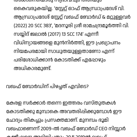
അങ്ങനെയൊരു സ്വഭാവവും രീതിയും
കൈവരുകയില്ല. ‘സ്റ്റേറ്റ് ഓഫ് ആന്ധ്രാപ്രദേശ് വി.
ആന്ധ്രാപ്രദേശ് സ്റ്റേറ്റ് വഖഫ് ബോർഡ് & മറ്റുള്ളവർ
(2022) 20 SCC 383’, ‘മദനൂരി ശ്രീ രാമചന്ദ്രമൂർത്തി വി.
സയ്യിദ് ജലാൽ (2017) 13 SCC 174’ എന്നീ
വിധിന്യായങ്ങളെ മുൻനിർത്തി, ഈ പ്രഖ്യാപനം
നിയമപരമായി സാധുതയുള്ളതാണോ എന്ന്
പരിശോധിക്കാൻ കോടതിക്ക് എപ്പോഴും
അധികാരമുണ്ട്.
വഖഫ് ബോർഡിന് പിഴച്ചത് എവിടെ?
കേരള സർക്കാർ തന്നെ ഇത്തരം വസ്തുതകൾ
കോടതിക്കു മുമ്പാകെ അവതരിപ്പിക്കുമ്പോൾ ഈ
ചോദ്യം തികച്ചും പ്രസക്തമാണ്. മുനമ്പം ഭൂമി
വഖഫാണെന്ന് 2009-ൽ വഖഫ് ബോർഡ് CEO നിസ്സാർ