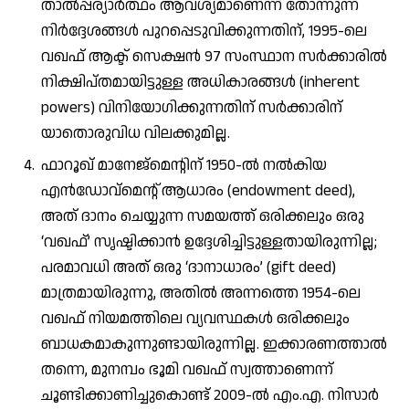
താൽപ്പര്യാർത്ഥം ആവശ്യമാണെന്ന് തോന്നുന്ന
നിർദ്ദേശങ്ങൾ പുറപ്പെടുവിക്കുന്നതിന്, 1995-ലെ
വഖഫ് ആക്ട് സെക്ഷൻ 97 സംസ്ഥാന സർക്കാരിൽ
നിക്ഷിപ്തമായിട്ടുള്ള അധികാരങ്ങൾ (inherent
powers) വിനിയോഗിക്കുന്നതിന് സർക്കാരിന്
യാതൊരുവിധ വിലക്കുമില്ല.
ഫാറൂഖ് മാനേജ്‌മെന്റിന് 1950-ൽ നൽകിയ
എൻഡോവ്‌മെന്റ് ആധാരം (endowment deed),
അത് ദാനം ചെയ്യുന്ന സമയത്ത് ഒരിക്കലും ഒരു
‘വഖഫ്’ സൃഷ്ടിക്കാൻ ഉദ്ദേശിച്ചിട്ടുള്ളതായിരുന്നില്ല;
പരമാവധി അത് ഒരു ‘ദാനാധാരം’ (gift deed)
മാത്രമായിരുന്നു, അതിൽ അന്നത്തെ 1954-ലെ
വഖഫ് നിയമത്തിലെ വ്യവസ്ഥകൾ ഒരിക്കലും
ബാധകമാകുന്നുണ്ടായിരുന്നില്ല. ഇക്കാരണത്താൽ
തന്നെ, മുനമ്പം ഭൂമി വഖഫ് സ്വത്താണെന്ന്
ചൂണ്ടിക്കാണിച്ചുകൊണ്ട് 2009-ൽ എം.എ. നിസാർ