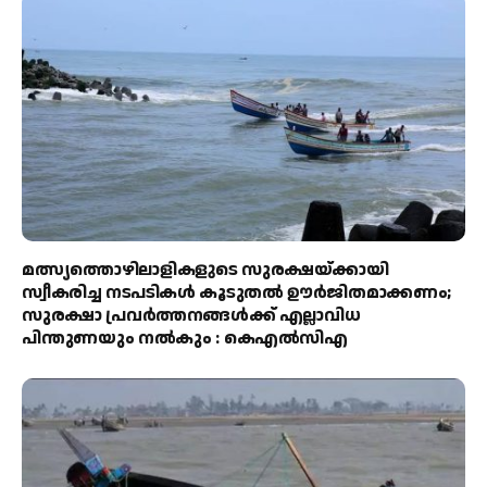
മത്സ്യത്തൊഴിലാളികളുടെ സുരക്ഷയ്ക്കായി
സ്വീകരിച്ച നടപടികൾ കൂടുതൽ ഊർജിതമാക്കണം;
സുരക്ഷാ പ്രവർത്തനങ്ങൾക്ക് എല്ലാവിധ
പിന്തുണയും നൽകും : കെഎൽസിഎ