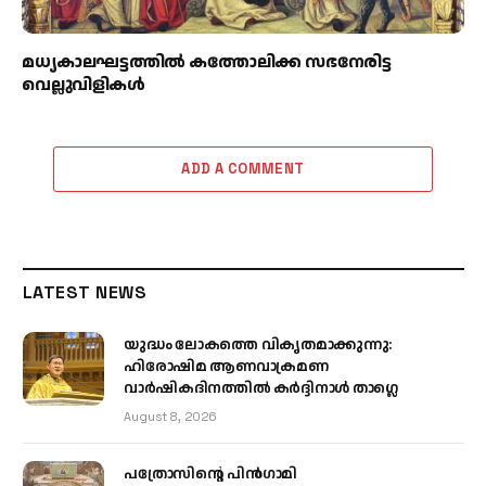
മധ്യകാലഘട്ടത്തില്‍ കത്തോലിക്ക സഭനേരിട്ട
വെല്ലുവിളികള്‍
ADD A COMMENT
LATEST NEWS
യുദ്ധം ലോകത്തെ വികൃതമാക്കുന്നു:
ഹിരോഷിമ ആണവാക്രമണ
വാർഷികദിനത്തിൽ കർദ്ദിനാൾ താഗ്ലെ
August 8, 2026
പത്രോസിന്റെ പിൻഗാമി