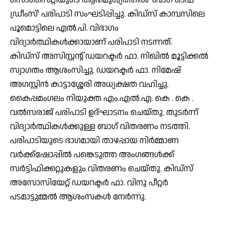
സൊസൈറ്റിയുടെ ആഭിമുഖ്യത്തിൽ ‘ബാഗ് ഓഫ്
ഡ്രീംസ്’ പരിപാടി സംഘടിപ്പിച്ചു. കിഡ്‌സ് കാമ്പസിലെ
പൂമൊട്ടിലെ എൽ.പി. വിഭാഗം
വിദ്യാർത്ഥികൾക്കായാണ് പരിപാടി നടന്നത്.
കിഡ്‌സ് അസിസ്റ്റന്റ് ഡയറക്ടർ ഫാ. നിഖിൽ മൂട്ടിക്കൽ
സ്വാഗതം ആശംസിച്ചു. ഡയറക്ടർ ഫാ. നിമേഷ്
അഗസ്റ്റിൻ കാട്ടാശ്ശേരി അധ്യക്ഷത വഹിച്ചു.
കൈപ്പമംഗലം നിയുക്ത എം.എൽ.എ. കെ . കെ .
വൽസരാജ് പരിപാടി ഉദ്ഘാടനം ചെയ്തു. തുടർന്ന്
വിദ്യാർത്ഥികൾക്കുള്ള ബാഗ് വിതരണം നടത്തി.
പരിപാടിയുടെ ഭാഗമായി താഴപ്പായ നിർമ്മാണ
വർക്ക്‌ഷോപ്പിൽ പങ്കെടുത്ത അംഗങ്ങൾക്ക്
സർട്ടിഫിക്കറ്റുകളും വിതരണം ചെയ്തു. കിഡ്‌സ്
അസോസിയേറ്റ് ഡയറക്ടർ ഫാ. വിനു പീറ്റർ
പടമാട്ടുമ്മൽ ആശംസകൾ നേർന്നു.