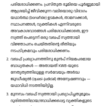
പരിശോധിക്കണം. പ്രസ്തുത ഭൂമിയെ പൂർണ്ണമായി
ആശ്രയിച്ച് ജീവിക്കുന്ന വലിയൊരു വിഭാഗം
യഥാർത്ഥ (bonafide) ഉടമകൾ, താമസക്കാർ,
സ്ഥാപനങ്ങൾ, വ്യക്തികൾ എന്നിവരുടെ
അവകാശവാദങ്ങൾ പരിശോധിക്കാതെ, ഈ
സ്വത്ത് പെട്ടെന്ന് ഒരു വഖഫ് സ്വത്തായി
വിജ്ഞാപനം ചെയ്തതിന്റെ രീതിയും
നടപടിക്രമവും പരിശോധിക്കണം.
വഖഫ് പ്രഖ്യാപനത്തിനു മുൻപ് നിയമപരമായ
ബാധ്യതകൾ — അതായത് KWB-യുടെ
നേതൃത്വത്തിലുള്ള സർവേയും അർദ്ധ
ജുഡീഷ്യൽ (quasi-judicial) അന്വേഷണവും —
യഥാവിധി നടത്തിയിട്ടില്ല.
മുനമ്പം വഖഫ് സ്വത്തായി പ്രഖ്യാപിച്ചതുമൂലം
ദുരിതത്തിലായ/ബാധിക്കപ്പെട്ട വ്യക്തികളുടെ