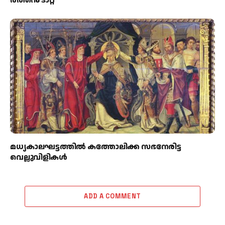
രത്തന്‍ ടാറ്റ
മധ്യകാലഘട്ടത്തില്‍ കത്തോലിക്ക സഭനേരിട്ട
വെല്ലുവിളികള്‍
ADD A COMMENT