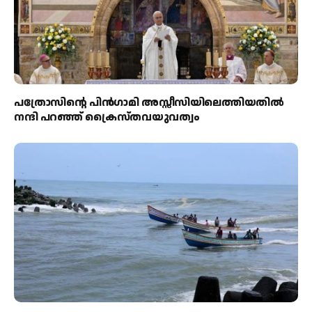
പത്രോസിന്റെ പിൻഗാമി അസ്സീസിയിലെത്തിയതിൽ
നന്ദി പറഞ്ഞ് ക്രൈസ്തവയുവത്വം