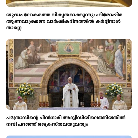
യുദ്ധം ലോകത്തെ വികൃതമാക്കുന്നു: ഹിരോഷിമ
ആണവാക്രമണ വാർഷികദിനത്തിൽ കർദ്ദിനാൾ
താഗ്ലെ
പത്രോസിന്റെ പിൻഗാമി അസ്സീസിയിലെത്തിയതിൽ
നന്ദി പറഞ്ഞ് ക്രൈസ്തവയുവത്വം