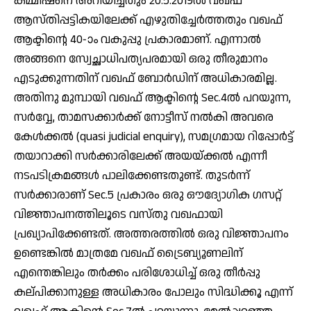
കമ്മീഷനെ അറിയിച്ചതും 20.5.2019ൽ വഖഫ്
ആസ്തിപ്പട്ടികയിലേക്ക് എഴുതിച്ചേർത്തതും വഖഫ്
ആക്ടിന്റെ 40-ാം വകുപ്പു പ്രകാരമാണ്. എന്നാൽ
അങ്ങനെ സ്വേച്ഛാധിപത്യപരമായി ഒരു തീരുമാനം
എടുക്കുന്നതിന് വഖഫ് ബോർഡിന് അധികാരമില്ല.
അതിനു മുമ്പായി വഖഫ് ആക്ടിൻ്റെ Sec.4ൽ പറയുന്ന,
സർവ്വേ, താമസക്കാർക്ക് നോട്ടീസ് നൽകി അവരെ
കേൾക്കൽ (quasi judicial enquiry), സമഗ്രമായ റിപ്പോർട്ട്
തയാറാക്കി സർക്കാരിലേക്ക് അയയ്ക്കൽ എന്നീ
നടപടിക്രമങ്ങൾ പാലിക്കേണ്ടതുണ്ട്. തുടർന്ന്
സർക്കാരാണ് Sec.5 പ്രകാരം ഒരു ഔദ്യോഗിക ഗസറ്റ്
വിജ്ഞാപനത്തിലൂടെ വസ്തു വഖഫായി
പ്രഖ്യാപിക്കേണ്ടത്. അത്തരത്തിൽ ഒരു വിജ്ഞാപനം
ഉണ്ടെങ്കിൽ മാത്രമേ വഖഫ് ട്രൈബ്യൂണലിന്
എന്തെങ്കിലും തർക്കം പരിശോധിച്ച് ഒരു തീർപ്പു
കല്പിക്കാനുള്ള അധികാരം പോലും സിദ്ധിക്കൂ എന്ന്