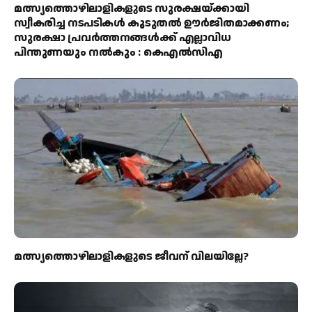
മത്സ്യത്തൊഴിലാളികളുടെ സുരക്ഷയ്ക്കായി
സ്വീകരിച്ച നടപടികൾ കൂടുതൽ ഊർജിതമാക്കണം;
സുരക്ഷാ പ്രവർത്തനങ്ങൾക്ക് എല്ലാവിധ
പിന്തുണയും നൽകും : കെഎൽസിഎ
മത്സ്യത്തൊഴിലാളികളുടെ ജീവന് വിലയില്ലേ?