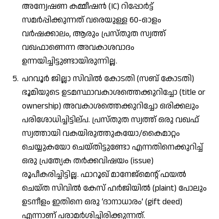
അന്വേഷണ കമ്മീഷൻ (IC) റിപ്പോർട്ട്
സമർപ്പിക്കുന്നത് വരെയുള്ള 60-ഓളം
വർഷക്കാലം, ആരും പ്രസ്തുത സ്വത്ത്
വഖഫാണെന്ന അവകാശവാദം
ഉന്നയിച്ചിട്ടുണ്ടായിരുന്നില്ല.
പറവൂർ ജില്ലാ സിവിൽ കോടതി (സബ് കോടതി)
ഭൂമിയുടെ ഉടമസ്ഥാവകാശത്തെക്കുറിച്ചോ (title or
ownership) അവകാശത്തെക്കുറിച്ചോ ഒരിക്കലും
പരിശോധിച്ചിട്ടില്പ. പ്രസ്തുത സ്വത്ത് ഒരു വഖഫ്
സ്വത്തായി വകയിരുത്തുകയോ/കൈമാറ്റം
ചെയ്യുകയോ ചെയ്തിട്ടുണ്ടോ എന്നതിനെക്കുറിച്ച്
ഒരു പ്രത്യേക തർക്കവിഷയം (issue)
രൂപീകരിച്ചിട്ടില്ല. ഫാറൂഖ് മാനേജ്‌മെന്റ് ഫയൽ
ചെയ്ത സിവിൽ കേസ് ഹർജിയിൽ (plaint) പോലും
ഉടനീളം ഇതിനെ ഒരു ‘ദാനാധാരം’ (gift deed)
എന്നാണ് പരാമർശിച്ചിരിക്കുന്നത്.