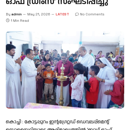
ഓഫ് ഡ്രീംസ്’ സംഘടിപ്പിച്ചു
By
admin
May 21, 2026
LATEST
No Comments
1 Min Read
കൊച്ചി : കോട്ടപ്പുറം ഇന്റഗ്രേറ്റഡ് ഡെവലപ്പ്മെന്റ്