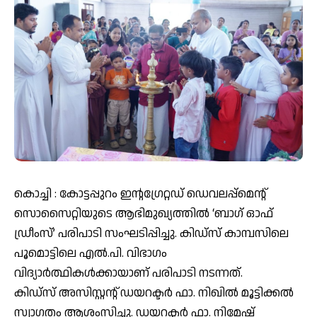
കൊച്ചി : കോട്ടപ്പുറം ഇന്റഗ്രേറ്റഡ് ഡെവലപ്പ്മെന്റ്
സൊസൈറ്റിയുടെ ആഭിമുഖ്യത്തിൽ ‘ബാഗ് ഓഫ്
ഡ്രീംസ്’ പരിപാടി സംഘടിപ്പിച്ചു. കിഡ്‌സ് കാമ്പസിലെ
പൂമൊട്ടിലെ എൽ.പി. വിഭാഗം
വിദ്യാർത്ഥികൾക്കായാണ് പരിപാടി നടന്നത്.
കിഡ്‌സ് അസിസ്റ്റന്റ് ഡയറക്ടർ ഫാ. നിഖിൽ മൂട്ടിക്കൽ
സ്വാഗതം ആശംസിച്ചു. ഡയറക്ടർ ഫാ. നിമേഷ്