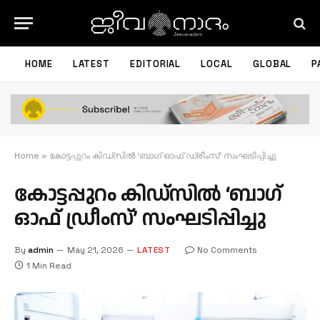
HOME
LATEST
EDITORIAL
LOCAL
GLOBAL
P
Home
»
കോട്ടപ്പുറം കിഡ്‌സിൽ ‘ബാഗ് ഓഫ് ഡ്രീംസ്’ സംഘടിപ്പിച്ചു
കോട്ടപ്പുറം കിഡ്‌സിൽ ‘ബാഗ്
ഓഫ് ഡ്രീംസ്’ സംഘടിപ്പിച്ചു
By
admin
May 21, 2026
LATEST
No Comments
1 Min Read