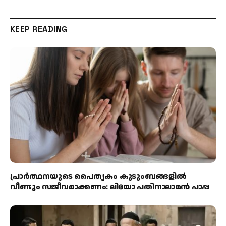
KEEP READING
പ്രാര്‍ത്ഥനയുടെ പൈതൃകം കുടുംബങ്ങളില്‍
വീണ്ടും സജീവമാക്കണം: ലിയോ പതിനാലാമന്‍ പാപ്പ