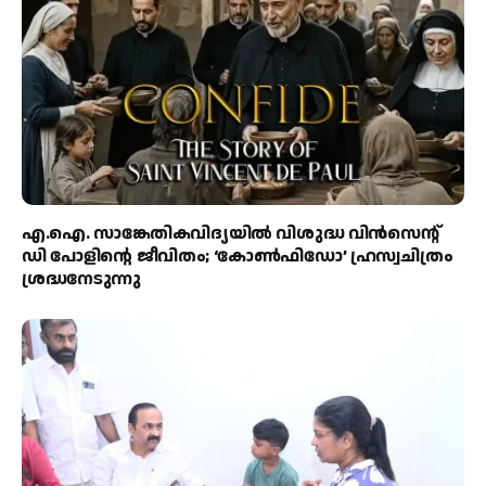
എ.ഐ. സാങ്കേതികവിദ്യയിൽ വിശുദ്ധ വിൻസെന്റ്
ഡി പോളിന്റെ ജീവിതം; ‘കോൺഫിഡോ’ ഹ്രസ്വചിത്രം
ശ്രദ്ധനേടുന്നു