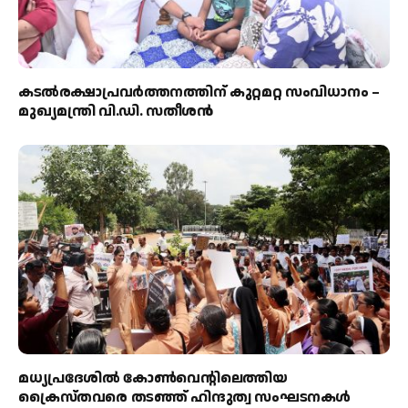
കടല്‍രക്ഷാപ്രവര്‍ത്തനത്തിന് കുറ്റമറ്റ സംവിധാനം –
മുഖ്യമന്ത്രി വി.ഡി. സതീശന്‍
മധ്യപ്രദേശിൽ കോൺവെന്റിലെത്തിയ
ക്രൈസ്തവരെ തടഞ്ഞ് ഹിന്ദുത്വ സംഘടനകൾ