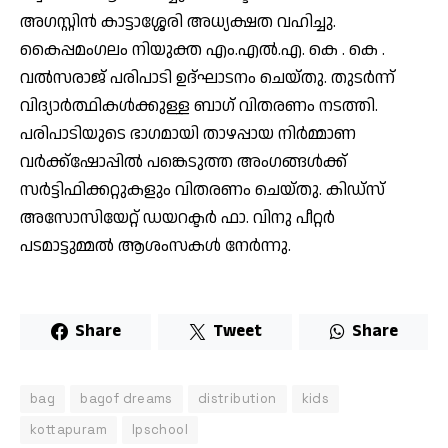
അഗസ്റ്റിൻ കാട്ടാശ്ശേരി അധ്യക്ഷത വഹിച്ചു.
കൈപ്പമംഗലം നിയുക്ത എം.എൽ.എ. കെ . കെ .
വൽസരാജ് പരിപാടി ഉദ്ഘാടനം ചെയ്തു. തുടർന്ന്
വിദ്യാർത്ഥികൾക്കുള്ള ബാഗ് വിതരണം നടത്തി.
പരിപാടിയുടെ ഭാഗമായി താഴപ്പായ നിർമ്മാണ
വർക്ക്‌ഷോപ്പിൽ പങ്കെടുത്ത അംഗങ്ങൾക്ക്
സർട്ടിഫിക്കറ്റുകളും വിതരണം ചെയ്തു. കിഡ്‌സ്
അസോസിയേറ്റ് ഡയറക്ടർ ഫാ. വിനു പീറ്റർ
പടമാട്ടുമ്മൽ ആശംസകൾ നേർന്നു.
Share
Tweet
Share
bag
bagof dreams
distribution
kids
kottapuram
lpschool