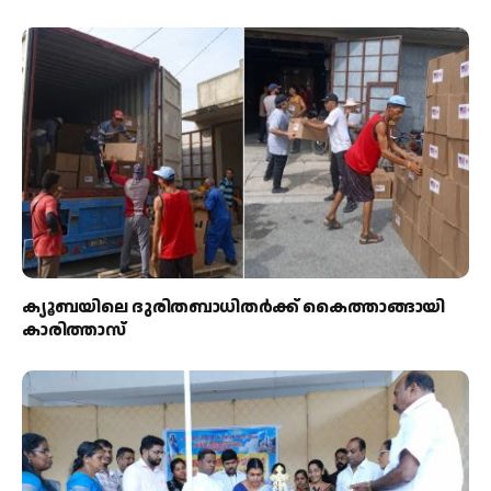
ക്യൂബയിലെ ദുരിതബാധിതർക്ക് കൈത്താങ്ങായി
കാരിത്താസ്