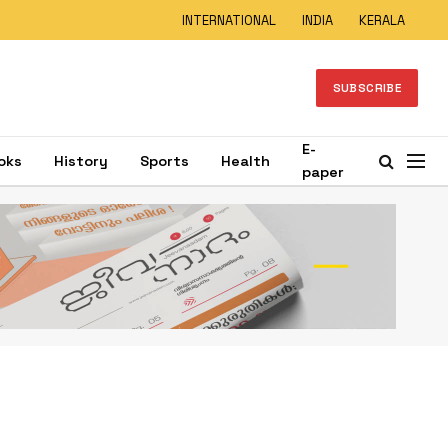
INTERNATIONAL
INDIA
KERALA
SUBSCRIBE
E-
oks
History
Sports
Health
paper