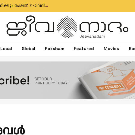
ഇഗ്‌നേഷ്യസ് ഗൊൺസാൽവസിനും ജോസ് ആന്റണിക്കും പേപ്പൽ ഷെവലിയർ പദവി
Local
Global
Paksham
Featured
Movies
Bo
വള്‍