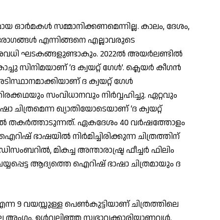
മായ ഓര്‍മകള്‍ സമ്മാനിക്കണമെന്നില്ല. കാലം, ദേശം,
 രോഗങ്ങള്‍ എന്നിങ്ങനെ എല്ലാവരുടെ
രവധി ഘടകങ്ങളുണ്ടാകും. 2022ല്‍ അയര്‍ലണ്ടില്‍
ു സിനിമയാണ് ‘ദ ക്വയറ്റ് ഗേള്‍’. ക്ലെയര്‍ കീഗന്‍
സ്ഥാനമാക്കിയാണ് ദ ക്വയറ്റ് ഗേള്‍
തിരക്കഥയും സംവിധാനവും നിര്‍വ്വഹിച്ചു. ഏറ്റവും
 ചിത്രമെന്ന ഖ്യാതിയോടെയാണ് ‘ദ ക്വയറ്റ്
ളില്‍ തകര്‍ത്താടുന്നത്. ഏകദേശം 40 വര്‍ഷത്തോളം
ഐറിഷ് ഭാഷയില്‍ നിര്‍മിച്ചിരിക്കുന്ന ചിത്രത്തിന്
ഡിസംബറില്‍, മികച്ച അന്താരാഷ്ട്ര ഫീച്ചര്‍ ഫിലിം
റ് ചെയ്യപ്പെട്ട ആദ്യത്തെ ഐറിഷ് ഭാഷാ ചിത്രമായും ദ
്) എന്ന 9 വയസ്സുള്ള പെണ്‍കുട്ടിയാണ് ചിത്രത്തിലെ
ലെ അംഗം. ഉള്‍വലിഞ്ഞ സ്വഭാവക്കാരിയാണവള്‍.