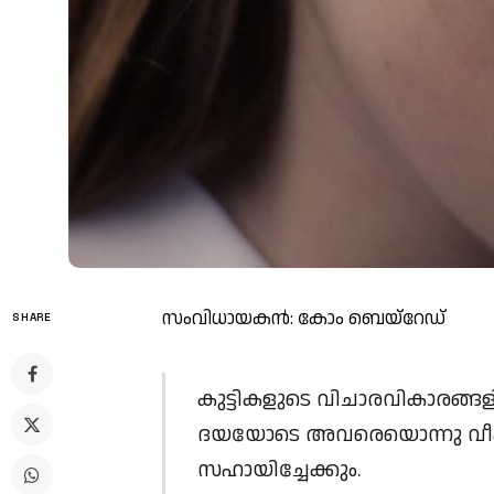
സംവിധായകന്‍: കോം ബെയ്റേഡ്
SHARE
കുട്ടികളുടെ വിചാരവികാരങ്ങ
ദയയോടെ അവരെയൊന്നു വീക്ഷിക്
സഹായിച്ചേക്കും.