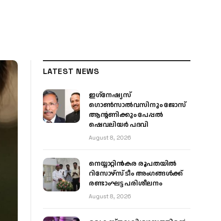
LATEST NEWS
ഇഗ്‌നേഷ്യസ്
ഗൊൺസാൽവസിനും ജോസ്
ആന്റണിക്കും പേപ്പൽ
ഷെവലിയർ പദവി
August 8, 2026
നെയ്യാറ്റിൻകര രൂപതയിൽ
റിസോഴ്സ് ടീം അംഗങ്ങൾക്ക്
രണ്ടാംഘട്ട പരിശീലനം
August 8, 2026