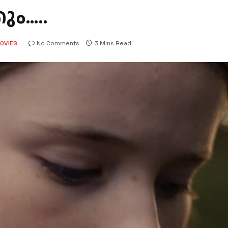
ും…..
OVIES
No Comments
3 Mins Read