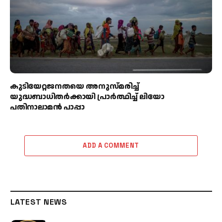
കുടിയേറ്റജനതയെ അനുസ്മരിച്ച്
യുദ്ധബാധിതർക്കായി പ്രാർത്ഥിച്ച് ലിയോ
പതിനാലാമൻ പാപ്പാ
ADD A COMMENT
LATEST NEWS