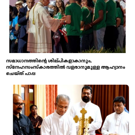
സമാധാനത്തിന്റെ ശില്പികളാകാനും,
സ്നേഹസംസ്കാരത്തിൽ വളരാനുമുള്ള ആഹ്വാനം
ചെയ്ത് പാപ്പ