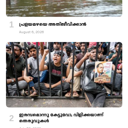
പ്രളയമഴയെ അതിജീവിക്കാന്‍
August 6, 2026
ഇരമ്പമൊന്നു കേട്ടുവോ, വിളിക്കയാണ്
തെരുവുകള്‍