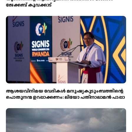
ജേക്കബ് കൂവക്കാട്
ആശയവിനിമയ വേദികൾ മനുഷ്യകുടുംബത്തിന്റെ
പൊതുനന്മ ഉറപ്പാക്കണം: ലിയോ പതിനാലാമൻ പാപ്പാ