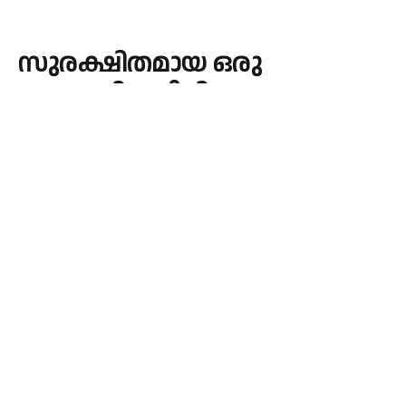
സുരക്ഷിതമായ ഒരു
സാമൂഹികജീവിതം
ഉറപ്പാക്കുന്നതിനും
വേണ്ടിയുള്ള നിയമങ്ങൾ
മാനിക്കപ്പെടണമെന്ന് ലിയോ
പതിനാലാമൻ പാപ്പാ.
By
admin
May 16, 2026
Updated:
May 16, 2026
GLOBAL NEWS
No Comments
1 Min Read