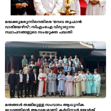
മയക്കുമരുന്നിനെതിരെ ‘സേവ തൂഫാൻ
വാരിയേഴ്‌സ്’; സിഎംഐ വിദ്യാഭ്യാസ
സ്ഥാപനങ്ങളുടെ സംയുക്ത പദ്ധതി
മതങ്ങൾ തമ്മിലുള്ള സംവാദം ആധുനിക
യുഗത്തിന്റെ ആവശ്യമാണ്: കർദിനാൾ ജോർജ്