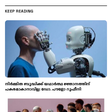
KEEP READING
നിർമ്മിത ബുദ്ധിക്ക് യഥാർത്ഥ ജ്ഞാനത്തിന്
പകരമാകാനാവില്ല: ഡോ. പൗളോ റുഫീനി