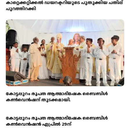
കാറ്റെക്കറ്റിക്കൽ ഡയറക്ടറിയുടെ പുതുക്കിയ പതിപ്പ്
പുറത്തിറക്കി
കോട്ടപ്പുറം രൂപത ആത്മാഭിഷേക ബൈബിൾ
കൺവെൻഷന് തുടക്കമായി.
കോട്ടപ്പുറം രൂപത ആത്മാഭിഷേക ബൈബിൾ
കൺവെൻഷൻ ഏപ്രിൽ 29ന്