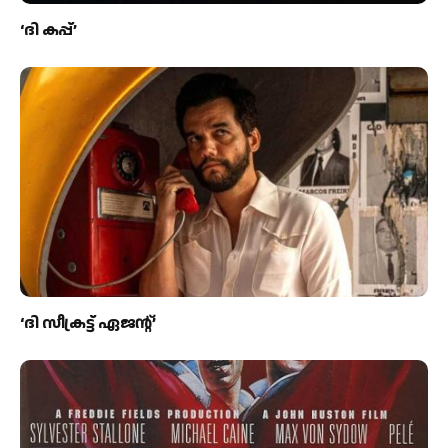
‘ദി കപ്പ്’
‘ദി സീക്രട്ട് ഏജന്റ്’