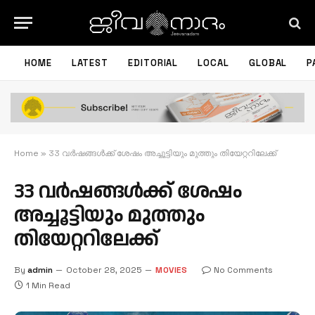
HOME
LATEST
EDITORIAL
LOCAL
GLOBAL
P
Home
»
33 വർഷങ്ങൾക്ക് ശേഷം അച്ചൂട്ടിയും മുത്തും തിയേറ്ററിലേക്ക്
33 വർഷങ്ങൾക്ക് ശേഷം
അച്ചൂട്ടിയും മുത്തും
തിയേറ്ററിലേക്ക്
By
admin
October 28, 2025
MOVIES
No Comments
1 Min Read