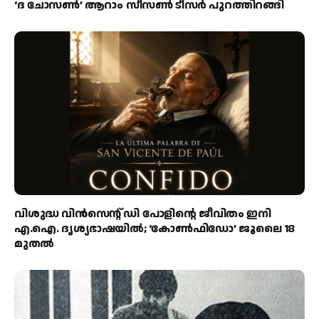
‘ദ ചോസൺ’ ആറാം സീസൺ ടീസർ പുറത്തിറങ്ങി
വിശുദ്ധ വിൻസെന്റ് ഡി പോളിന്റെ ജീവിതം ഇനി
എ.ഐ. ദൃശ്യഭാഷയിൽ; ‘കോൺഫിഡോ’ ജൂലൈ 18
മുതൽ