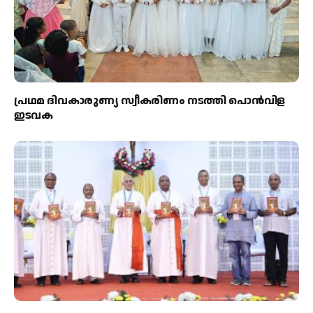
പ്രഥമ ദിവകാരുണ്യ സ്വീകരിണം നടത്തി പൊൻവിള
ഇടവക