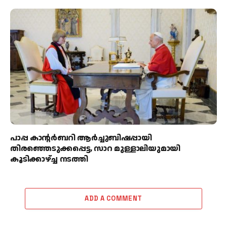
പാപ്പ കാന്റർബറി ആർച്ചുബിഷപ്പായി
തിരഞ്ഞെടുക്കപ്പെട്ട, സാറ മുള്ളാലിയുമായി
കൂടിക്കാഴ്ച്ച നടത്തി
ADD A COMMENT