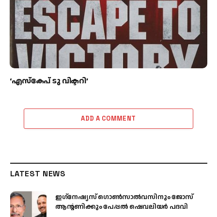
‘എസ്കേപ് ടു വിക്ടറി’
ADD A COMMENT
LATEST NEWS
ഇഗ്‌നേഷ്യസ് ഗൊൺസാൽവസിനും ജോസ്
ആന്റണിക്കും പേപ്പൽ ഷെവലിയർ പദവി