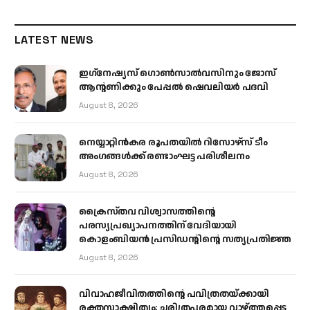
LATEST NEWS
ഇഗ്‌നേഷ്യസ് ഗൊൺസാൽവസിനും ജോസ്
ആന്റണിക്കും പേപ്പൽ ഷെവലിയർ പദവി
August 8, 2026
നെയ്യാറ്റിൻകര രൂപതയിൽ റിസോഴ്സ് ടീം
അംഗങ്ങൾക്ക് രണ്ടാംഘട്ട പരിശീലനം
August 8, 2026
ക്രൈസ്തവ വിശ്വാസത്തിന്റെ
പരസ്യപ്രഖ്യാപനത്തിന് വേദിയായി
കൊളംബിയൻ പ്രസിഡന്റിന്റെ സത്യപ്രതിജ്ഞ
August 8, 2026
വിവാഹജീവിതത്തിന്റെ പവിത്രതയ്ക്കായി
രക്തസാക്ഷിത്വം; ചരിത്രപരമായ വാഴ്ത്തപ്പെട്ട