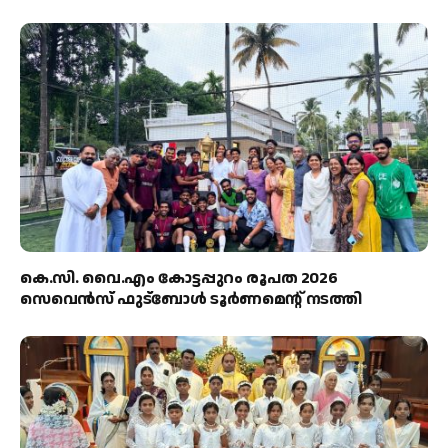
കെ.സി. വൈ.എം കോട്ടപ്പുറം രൂപത 2026
സെവെൻസ് ഫുട്ബോൾ ടൂർണമെന്റ് നടത്തി