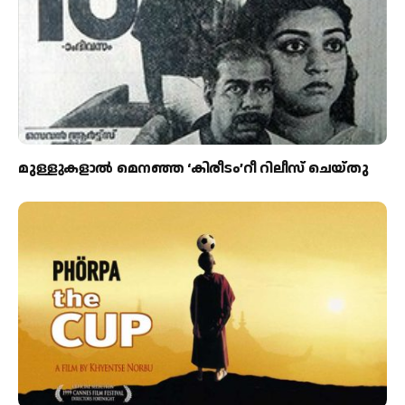
മുള്ളുകളാല്‍ മെനഞ്ഞ ‘കിരീടം’റീ റിലീസ് ചെയ്തു