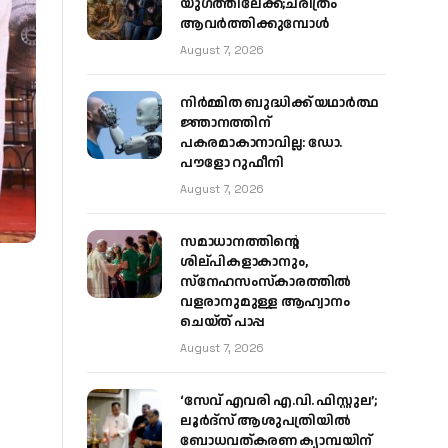
യുഗത്തിലേക്ക്;ചരിത്രം
ആവര്‍ത്തിക്കുമ്പോള്‍
August 7, 2026
നിർമ്മിത ബുദ്ധിക്ക് യഥാർത്ഥ
ജ്ഞാനത്തിന്
പകരമാകാനാവില്ല: ഡോ.
പൗളോ റുഫീനി
August 7, 2026
സമാധാനത്തിന്റെ
ശില്പികളാകാനും,
സ്നേഹസംസ്കാരത്തിൽ
വളരാനുമുള്ള ആഹ്വാനം
ചെയ്ത് പാപ്പ
August 7, 2026
‘സേവ് എവരി എ.വി. ഫിസ്റ്റുല’;
ലൂർദ്‌സ് ആശുപത്രിയിൽ
ബോധവത്കരണ ക്യാമ്പയിന്