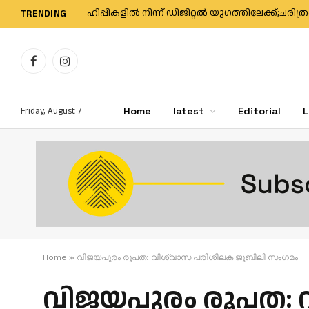
ഹിപ്പികളില്‍ നിന്ന് ഡിജിറ്റല്‍ യുഗത്തിലേക്ക്;ചരിത
TRENDING
Facebook
Instagram
Friday, August 7
Home
latest
Editorial
L
Home
»
വിജയപുരം രൂപത: വിശ്വാസ പരിശീലക ജൂബിലി സംഗമം
വിജയപുരം രൂപത: 