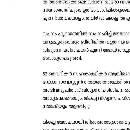
തിരഞ്ഞെടുക്കപ്പെട്ടവരാണ് ഓരോ വിശ്
സന്ദേശത്തിലൂടെ ഉത്ബോധിപ്പിക്കുകയ
എന്നിവർ മലയാളം, തമിഴ് ഭാഷകളിൽ ക്
വചനം ഹൃദയത്തിൽ സംഗ്രഹിച്ച് ജ്ഞാനത
മനുഷ്യരുടെയും പ്രീതിയിൽ വളർന്നുവര
വിശ്വാസ പരിശീലകർ എന്ന് ജോയ് അച്ച
ബോധ്യപ്പെടുത്തി.
32 വൈദികർ സഹകാർമികർ ആയിരുന്ന ദ
ഡോ.സെബാസ്റ്റ്യൻ തെക്കത്തെചേരിൽ മ
അഭിവന്ദ്യ പിതാവ് വിശ്വാസ പരിശീലന ര
അധ്യാപകരെയും, മികച്ച വിശ്വാസ പരി
നൽകിയും ആദരിച്ചു.
മികച്ച മേഖലയായി തിരഞ്ഞെടുക്കപ്പെട്