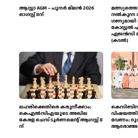
ആസ്റ്റാ AGM – പുനർ മിലൻ 2026
മത്സ്യത്തൊ
ഓഗസ്റ്റ് 8ന്
നല്‍കുന്ന
ഗണ്യമായി വ
കോസ്റ്റല്
ഏജന്‍സി 
(കടല്‍)
ലഹരിക്കെതിരെ കരുനീക്കാം;
കെസിബിസ
കെഎൽസിഎയുടെ അഖില
വിഷയത്തി
കേരള ചെസ് ടൂർണമെന്റ് ആഗസ്റ്റ് 8
വേണം; ദു
ന്
ആദരാഞ്ജ