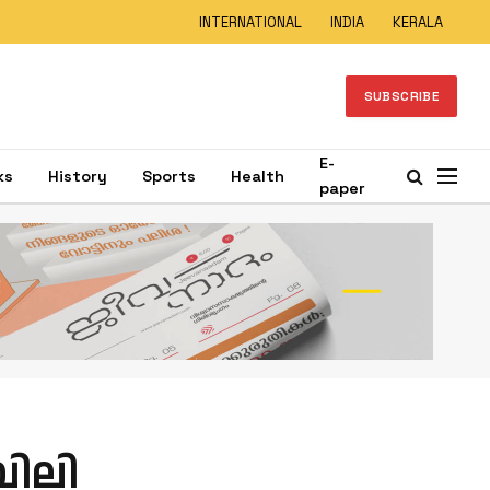
INTERNATIONAL
INDIA
KERALA
SUBSCRIBE
E-
ks
History
Sports
Health
paper
ിലി