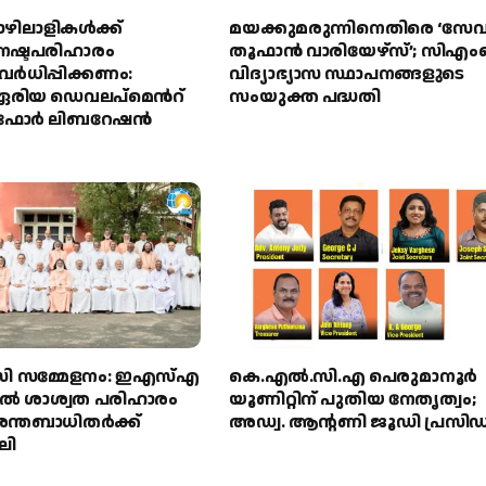
ഴിലാളികള്‍ക്ക്
മയക്കുമരുന്നിനെതിരെ ‘സേ
 നഷ്ടപരിഹാരം
തൂഫാൻ വാരിയേഴ്‌സ്’; സി
ര്‍ധിപ്പിക്കണം:
വിദ്യാഭ്യാസ സ്ഥാപനങ്ങളുടെ
‍ ഏരിയ ഡെവലപ്മെന്‍റ്
സംയുക്ത പദ്ധതി
ഫോര്‍ ലിബറേഷന്‍
ി സമ്മേളനം: ഇഎസ്എ
കെ.എൽ.സി.എ പെരുമാനൂർ
ൽ ശാശ്വത പരിഹാരം
യൂണിറ്റിന് പുതിയ നേതൃത്വം;
രന്തബാധിതർക്ക്
അഡ്വ. ആന്റണി ജൂഡി പ്രസിഡന
ലി