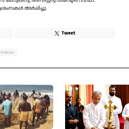
കോട്ടക്കാട്ട്, അസിസ്റ്റന്റ് ഡയറക്ട‌ർ റവ.ഫാ.
ശംസകൾ അർപ്പിച്ചു.
Tweet
ormation