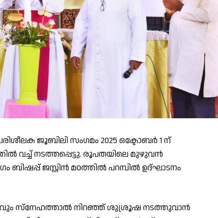
പരിശീലക ജൂബിലി സംഗമം 2025 ഒക്ടോബർ 1 ന്
തിൽ വച്ച് നടത്തപ്പെട്ടു. രൂപതയിലെ മുഴുവൻ
ം ബിഷപ്പ് ജസ്റ്റിൻ മഠത്തിൽ പറമ്പിൽ ഉദ്ഘാടനം
ാവും സ്നേഹത്താൽ നിറഞ്ഞ് ശുശ്രൂഷ നടത്തുവാൻ