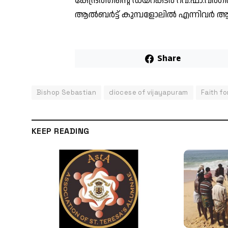
കേന്ദ്രത്തിൻ്റെ ഡയറക്‌ടർ റവ.ഫാ.വർഗീസ് 
ആൽബർട്ട് കുമ്പളോലിൽ എന്നിവർ ആ
Share
Bishop Sebastian
diocese of vijayapuram
Faith f
KEEP READING