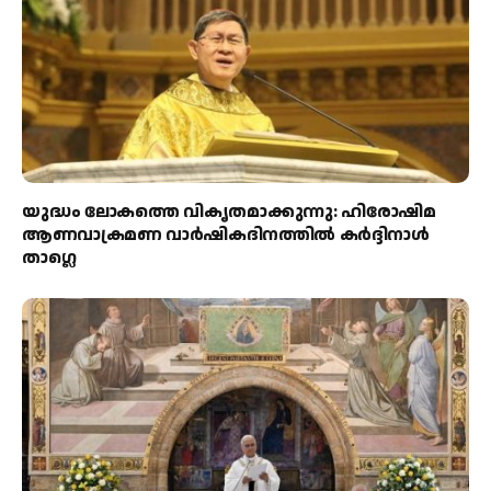
യുദ്ധം ലോകത്തെ വികൃതമാക്കുന്നു: ഹിരോഷിമ
ആണവാക്രമണ വാർഷികദിനത്തിൽ കർദ്ദിനാൾ
താഗ്ലെ