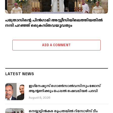
പത്രോസിന്റെ പിൻഗാമി അസ്സീസിയിലെത്തിയതിൽ
നന്ദി പറഞ്ഞ് ക്രൈസ്തവയുവത്വം
ADD A COMMENT
LATEST NEWS
ഇഗ്‌നേഷ്യസ് ഗൊൺസാൽവസിനും ജോസ്
ആന്റണിക്കും പേപ്പൽ ഷെവലിയർ പദവി
August 8, 2026
നെയ്യാറ്റിൻകര രൂപതയിൽ റിസോഴ്സ് ടീം