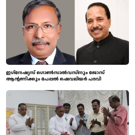
ഇഗ്‌നേഷ്യസ് ഗൊൺസാൽവസിനും ജോസ്
ആന്റണിക്കും പേപ്പൽ ഷെവലിയർ പദവി