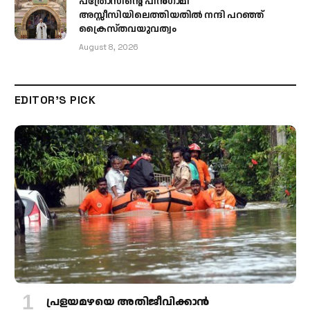
പത്രോസിന്റെ പിൻഗാമി
അസ്സീസിയിലെത്തിയതിൽ നന്ദി പറഞ്ഞ്
ക്രൈസ്തവയുവത്വം
August 8, 2026
EDITOR'S PICK
പ്രളയമഴയെ അതിജീവിക്കാന്‍