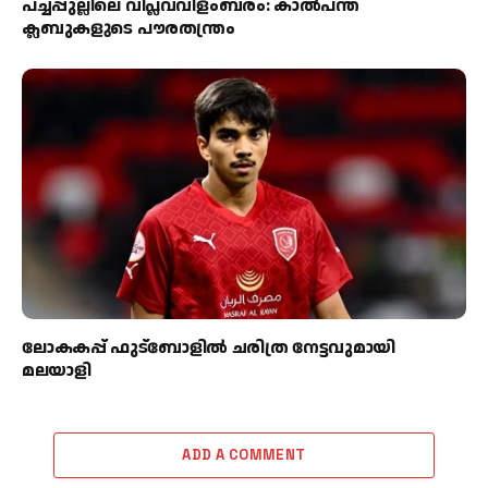
പച്ചപ്പുല്ലിലെ വിപ്ലവവിളംബരം: കാല്‍പന്ത്
ക്ലബുകളുടെ പൗരതന്ത്രം
ലോകകപ്പ് ഫുട്ബോളിൽ ചരിത്ര നേട്ടവുമായി
മലയാളി
ADD A COMMENT