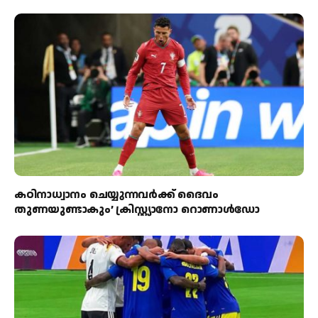
കഠിനാധ്വാനം ചെയ്യുന്നവർക്ക് ദൈവം
തുണയുണ്ടാകും’ ക്രിസ്റ്റ്യാനോ റൊണാൾഡോ