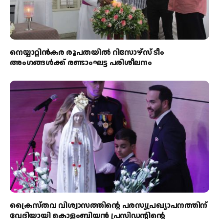
നെയ്യാറ്റിൻകര രൂപതയിൽ റിസോഴ്സ് ടീം
അംഗങ്ങൾക്ക് രണ്ടാംഘട്ട പരിശീലനം
ക്രൈസ്തവ വിശ്വാസത്തിന്റെ പരസ്യപ്രഖ്യാപനത്തിന്
വേദിയായി കൊളംബിയൻ പ്രസിഡന്റിന്റെ