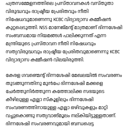
പത്രസമ്മേളനത്തിലെ പ്രസ്താവനകൾ വസ്തുതാ
വിരുദ്ധവും രാഷ്ട്രീയ പ്രേരിതവും നീതി
നിഷേധവുമാണെന്നു KCBC വിദ്യാഭ്യാസ കമ്മീഷൻ
കുറ്റപ്പെടുത്തി. NSS മാനേജ്‌മന്റ് മാത്രമാണ് ഭിന്നശേഷി
സംബന്ധമായ നിയമങ്ങൾ പാലിക്കുന്നത് എന്ന
മന്ത്രിയുടെ പ്രസ്താവന നീതി നിഷേധവും
സത്യവിരുദ്ധവും രാഷ്ട്രീയ പ്രേരിതവുമാണെന്നു KCBC
വിദ്യാഭ്യാസ കമ്മീഷൻ വിലയിരുത്തി.
കേരള ഗവണ്മെന്റ് ഭിന്നശേഷി മേഖലയിൽ സംവരണം
തുടങ്ങുന്നതിനു മുൻപേ ഭിന്നശേഷി മക്കളെ
ചേർത്തുനിർത്തുന്ന കത്തോലിക്ക സഭയുടെ
കീഴിലുള്ള എല്ലാ സ്കൂളിലും ഭിന്നശേഷി
സംവരണത്തിനായുള്ള എല്ലാ ഒഴിവുകളും മാറ്റി
വച്ചുകൊണ്ടു സത്യവാങ്മൂലം നല്കിയിട്ടുള്ളതാണ്.
ഭിന്നശേഷി സംവരണവുമായി ബന്ധപ്പെട്ട