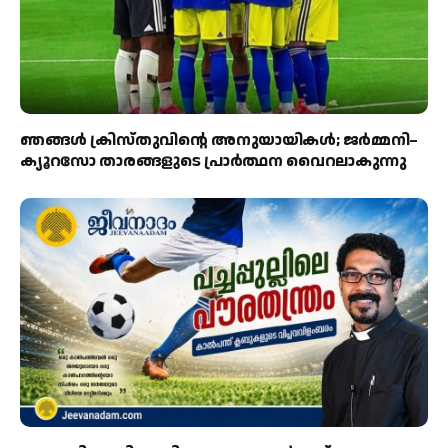
ഞങ്ങൾ ക്രിസ്തുവിന്റെ അനുയായികൾ; ജർമ്മനി–
ക്യൂറസോ താരങ്ങളുടെ പ്രാർത്ഥന വൈറലാകുന്നു