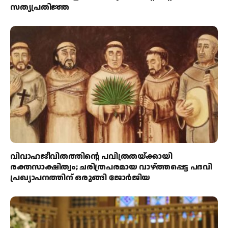
സത്യപ്രതിജ്ഞ
വിവാഹജീവിതത്തിന്റെ പവിത്രതയ്ക്കായി
രക്തസാക്ഷിത്വം; ചരിത്രപരമായ വാഴ്ത്തപ്പെട്ട പദവി
പ്രഖ്യാപനത്തിന് ഒരുങ്ങി ജോര്‍ജിയ