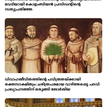
വേദിയായി കൊളംബിയൻ പ്രസിഡന്റിന്റെ
സത്യപ്രതിജ്ഞ
വിവാഹജീവിതത്തിന്റെ പവിത്രതയ്ക്കായി
രക്തസാക്ഷിത്വം; ചരിത്രപരമായ വാഴ്ത്തപ്പെട്ട പദവി
പ്രഖ്യാപനത്തിന് ഒരുങ്ങി ജോര്‍ജിയ