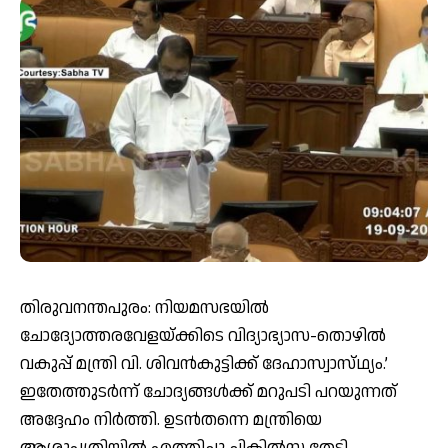
തിരുവനന്തപുരം: നിയമസഭയിൽ
ചോദ്യോത്തരവേളയ്ക്കിടെ വിദ്യാഭ്യാസ-തൊഴിൽ
വകുപ്പ് മന്ത്രി വി. ശിവൻകുട്ടിക്ക് ദേഹാസ്വാസ്‌ഥ്യം.’
ഇതേത്തുടർന്ന് ചോദ്യങ്ങൾക്ക് മറുപടി പറയുന്നത്
അദ്ദേഹം നിർത്തി. ഉടൻതന്നെ മന്ത്രിയെ
ആശുപത്രിയിൽ എത്തിച്ചു ചികിൽസ തേടി.