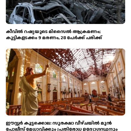
കീവിൽ റഷ്യയുടെ മിസൈൽ ആക്രമണം;
കുട്ടികളടക്കം 9 മരണം, 28 പേർക്ക് പരിക്ക്
ഈസ്റ്റർ കൂട്ടക്കൊല: സുരക്ഷാ വീഴ്ചയിൽ മുൻ
പോലീസ് മേധാവിക്കും പ്രതിരോധ ഉദ്യോഗസ്ഥനും