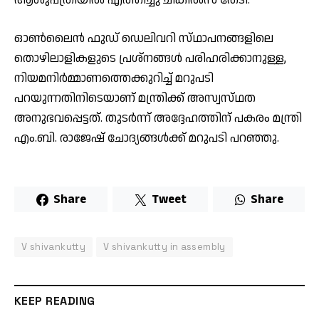
ഓൺലൈൻ ഫുഡ് ഡെലിവറി സ്‌ഥാപനങ്ങളിലെ
തൊഴിലാളികളുടെ പ്രശ്‌നങ്ങൾ പരിഹരിക്കാനുള്ള,
നിയമനിർമ്മാണത്തെക്കുറിച്ച് മറുപടി
പറയുന്നതിനിടെയാണ് മന്ത്രിക്ക് അസ്വസ്‌ഥത
അനുഭവപ്പെട്ടത്. തുടർന്ന് അദ്ദേഹത്തിന് പകരം മന്ത്രി
എം.ബി. രാജേഷ് ചോദ്യങ്ങൾക്ക് മറുപടി പറഞ്ഞു.
Share
Tweet
Share
V shivankutty
V shivankutty in assembly
KEEP READING