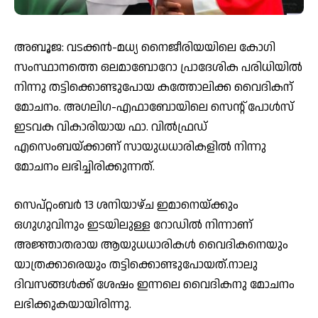
അബൂജ: വടക്കൻ-മധ്യ നൈജീരിയയിലെ കോഗി
സംസ്ഥാനത്തെ ഒലമാബോറോ പ്രാദേശിക പരിധിയില്‍
നിന്നു തട്ടിക്കൊണ്ടുപോയ കത്തോലിക്ക വൈദികന്
മോചനം. അഗലിഗ-എഫാബോയിലെ സെന്റ് പോൾസ്
ഇടവക വികാരിയായ ഫാ. വിൽഫ്രഡ്
എസെംബയ്ക്കാണ് സായുധധാരികളില്‍ നിന്നു
മോചനം ലഭിച്ചിരിക്കുന്നത്.
സെപ്റ്റംബർ 13 ശനിയാഴ്ച ഇമാനെയ്ക്കും
ഒഗുഗുവിനും ഇടയിലുള്ള റോഡിൽ നിന്നാണ്
അജ്ഞാതരായ ആയുധധാരികള്‍ വൈദികനെയും
യാത്രക്കാരെയും തട്ടിക്കൊണ്ടുപോയത്.നാലു
ദിവസങ്ങള്‍ക്ക് ശേഷം ഇന്നലെ വൈദികനു മോചനം
ലഭിക്കുകയായിരിന്നു.