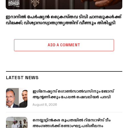
ഇറാനിൽ പേർഷ്യൻ ക്രൈസ്തവ ടിവി ചാനലുകൾക്ക്
വിലക്ക്; വിശ്വാസസ്വാതന്ത്ര്യത്തിന് വീണ്ടും തിരിച്ചടി
ADD A COMMENT
LATEST NEWS
ഇഗ്‌നേഷ്യസ് ഗൊൺസാൽവസിനും ജോസ്
ആന്റണിക്കും പേപ്പൽ ഷെവലിയർ പദവി
August 8, 2026
നെയ്യാറ്റിൻകര രൂപതയിൽ റിസോഴ്സ് ടീം
അംഗങ്ങൾക്ക് രണ്ടാംഘട്ട പരിശീലനം