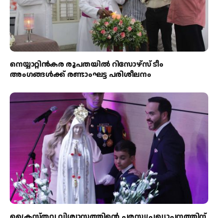
നെയ്യാറ്റിൻകര രൂപതയിൽ റിസോഴ്സ് ടീം
അംഗങ്ങൾക്ക് രണ്ടാംഘട്ട പരിശീലനം
ക്രൈസ്തവ വിശ്വാസത്തിന്റെ പരസ്യപ്രഖ്യാപനത്തിന്