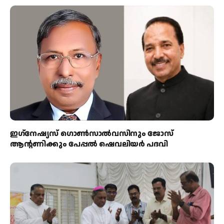
ഇഗ്‌നേഷ്യസ് ഗൊൺസാൽവസിനും ജോസ്
ആന്റണിക്കും പേപ്പൽ ഷെവലിയർ പദവി