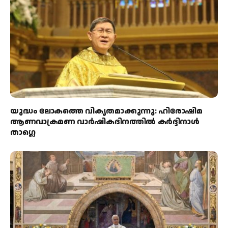
യുദ്ധം ലോകത്തെ വികൃതമാക്കുന്നു: ഹിരോഷിമ
ആണവാക്രമണ വാർഷികദിനത്തിൽ കർദ്ദിനാൾ
താഗ്ലെ