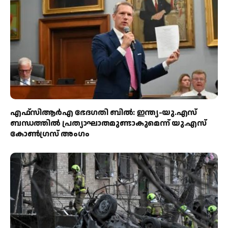
എഫ്‌സിആർഎ ഭേദഗതി ബിൽ: ഇന്ത്യ-യു.എസ്
ബന്ധത്തിൽ പ്രത്യാഘാതമുണ്ടാകുമെന്ന് യു.എസ്
കോൺഗ്രസ് അംഗം