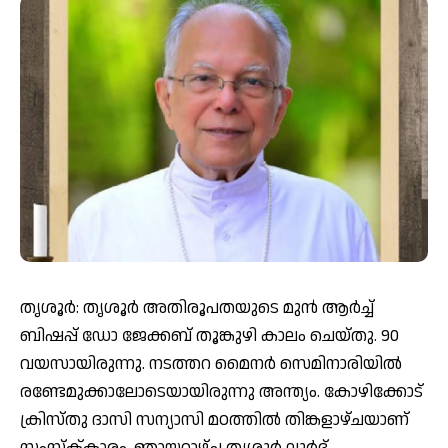
തൃശൂർ: തൃശൂർ അതിരൂപതയുടെ മുൻ ആർച്ച്
ബിഷപ്പ് ഡോ ജേക്കബ് തൂങ്കുഴി കാലം ചെയ്‌തു. 90
വയസായിരുന്നു. നടത്തറ മൈനർ സെമിനാരിയിൽ
രണ്ടേമുക്കാലോടെയായിരുന്നു അന്ത്യം. കോഴിക്കോട്
ക്രിസ്‌തു ദാസി സന്യാസി മഠത്തിൽ തിങ്കളാഴ്‌ചയാണ്
സംസ്ക്‌കാരം. ഞായറാഴ്‌ച തൃശൂർ ലൂർദ്