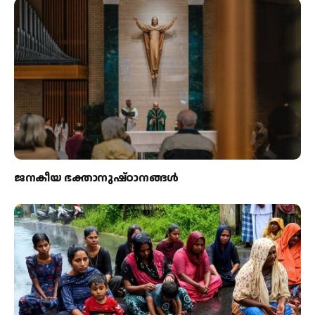
ജനകീയ ഭക്താനുഷ്ഠാനങ്ങള്‍