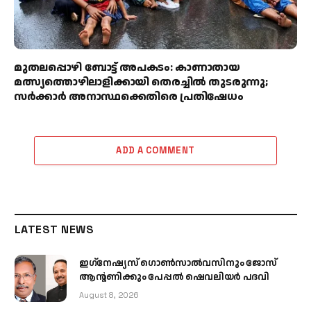
മുതലപ്പൊഴി ബോട്ട് അപകടം: കാണാതായ
മത്സ്യത്തൊഴിലാളിക്കായി തെരച്ചിൽ തുടരുന്നു;
സർക്കാർ അനാസ്ഥക്കെതിരെ പ്രതിഷേധം
ADD A COMMENT
LATEST NEWS
ഇഗ്‌നേഷ്യസ് ഗൊൺസാൽവസിനും ജോസ്
ആന്റണിക്കും പേപ്പൽ ഷെവലിയർ പദവി
August 8, 2026