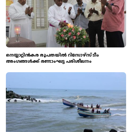
നെയ്യാറ്റിൻകര രൂപതയിൽ റിസോഴ്സ് ടീം
അംഗങ്ങൾക്ക് രണ്ടാംഘട്ട പരിശീലനം