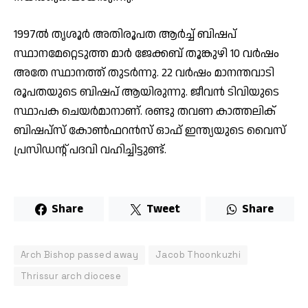
1997ൽ തൃശൂർ അതിരൂപത ആർച്ച് ബിഷപ്
സ്ഥാനമേറ്റെടുത്ത മാർ ജേക്കബ് തൂങ്കുഴി 10 വർഷം
അതേ സ്ഥാനത്ത് തുടർന്നു. 22 വർഷം മാനന്തവാടി
രൂപതയുടെ ബിഷപ് ആയിരുന്നു. ജീവൻ ടിവിയുടെ
സ്ഥാപക ചെയർമാനാണ്. രണ്ടു തവണ കാത്തലിക്
ബിഷപ്‌സ് കോൺഫറൻസ് ഓഫ് ഇന്ത്യയുടെ വൈസ്
പ്രസിഡന്റ് പദവി വഹിച്ചിട്ടുണ്ട്.
Share
Tweet
Share
Arch Bishop passed away
Jacob Thoonkuzhi
Thrissur arch diocese