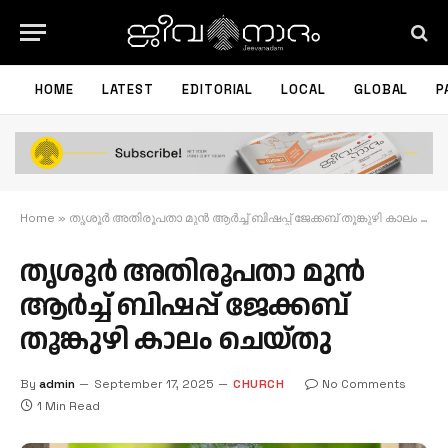
HOME
LATEST
EDITORIAL
LOCAL
GLOBAL
P
Home
»
തൃശൂർ അതിരൂപതാ മുൻ ആർച്ച് ബിഷപ്പ് ജേക്കബ് തൂങ്കുഴി കാലം ചെയ്തു
തൃശൂർ അതിരൂപതാ മുൻ
ആർച്ച് ബിഷപ്പ് ജേക്കബ്
തൂങ്കുഴി കാലം ചെയ്തു
By
admin
September 17, 2025
CHURCH
No Comments
1 Min Read