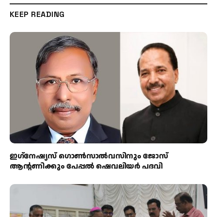
KEEP READING
ഇഗ്‌നേഷ്യസ് ഗൊൺസാൽവസിനും ജോസ്
ആന്റണിക്കും പേപ്പൽ ഷെവലിയർ പദവി