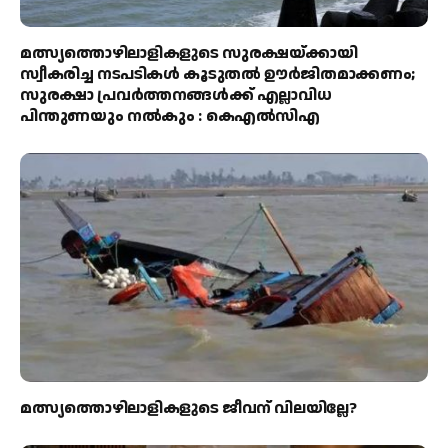
മത്സ്യത്തൊഴിലാളികളുടെ സുരക്ഷയ്ക്കായി
സ്വീകരിച്ച നടപടികൾ കൂടുതൽ ഊർജിതമാക്കണം;
സുരക്ഷാ പ്രവർത്തനങ്ങൾക്ക് എല്ലാവിധ
പിന്തുണയും നൽകും : കെഎൽസിഎ
മത്സ്യത്തൊഴിലാളികളുടെ ജീവന് വിലയില്ലേ?