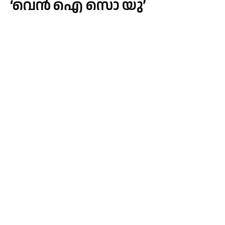
‘വെന്‍ ഐ സൊ യു’
By
admin
September 17, 2025
MOVIES
No Comments
3 Mins Read
പലസ്തീന്‍ സംവിധായിക ‘ആന്‍മേരി ജാസിര്‍’