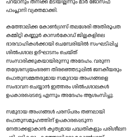
പറയാനും തനിക്ക് മടിയില്ലന്നും മാർ ജോസഫ്
പാംപ്ലാനി വ്യക്തമാക്കി.
കത്തോലിക്ക കോൺഗ്രസ് തലശേരി അതിരൂപത
കമ്മിറ്റി കണ്ണൂർ കാസർകോഡ് ജില്ലകളിലെ
ഭാരവാഹികൾക്കായി ചെമ്പേരിയിൽ സംഘടിപ്പിച്ച
ശിൽപശാല ഉദ്ഘാടനം ചെയ്ത്
സംസാരിക്കുകയായിരുന്നു അദേഹം. വരുന്ന
തദ്ദേശസ്വയംഭരണ തിരഞ്ഞെടുപ്പിൽ ജനകീയരും
പൊതുസമ്മതരുമായ സമുദായ അംഗങ്ങളെ
സംഭാവന ചെയ്യാൻ ഇത്തരം ശിൽപശാലകൾ
ഉപകാരപ്പെടട്ടെ എന്നും അദേഹം ആശംസിച്ചു.
സമുദായ അംഗങ്ങൾ പരസ്പരം തണലായി
പൊതുസമൂഹത്തിന് ഉപകാരപ്പെടുന്ന
നേതാക്കളാകാൻ കൃത്യമായ പദ്ധതികളും പരിശീലന