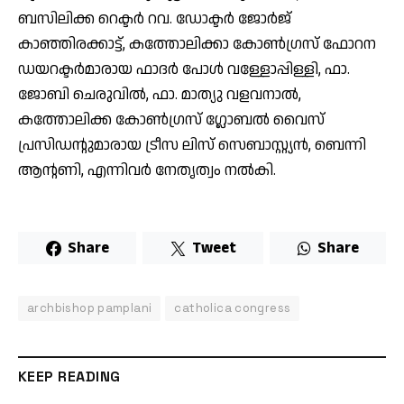
ബസിലിക്ക റെക്ടർ റവ. ഡോക്ടർ ജോർജ്
കാഞ്ഞിരക്കാട്ട്, കത്തോലിക്കാ കോൺഗ്രസ് ഫോറന
ഡയറക്ടർമാരായ ഫാദർ പോൾ വള്ളോപ്പിള്ളി, ഫാ.
ജോബി ചെരുവിൽ, ഫാ. മാത്യു വളവനാൽ,
കത്തോലിക്ക കോൺഗ്രസ് ഗ്ലോബൽ വൈസ്
പ്രസിഡന്റുമാരായ ട്രീസ ലിസ് സെബാസ്റ്റ്യൻ, ബെന്നി
ആന്റണി, എന്നിവർ നേതൃത്വം നൽകി.
Share
Tweet
Share
archbishop pamplani
catholica congress
KEEP READING