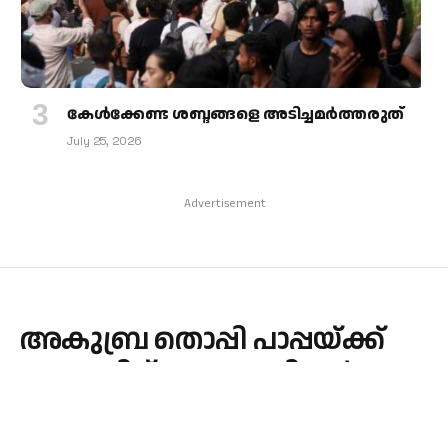
കേള്‍ക്കേണ്ട ശബ്ദങ്ങളെ അടിച്ചമര്‍ത്തരുത്
July 25, 2026
Advertisement
അകുബ്ര തൊപ്പി പാപ്പയ്ക്ക്
സമ്മാനിച്ച് നവ ദമ്പതികൾ
By
admin
September 1, 2025
CHURCH
No Comments
1 Min Read