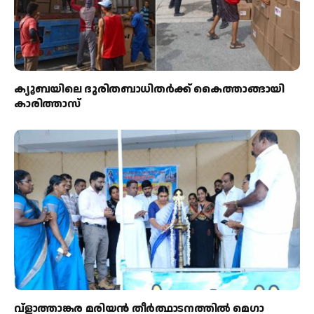
ക്യൂബയിലെ ദുരിതബാധിതർക്ക് കൈത്താങ്ങായി
കാരിത്താസ്
വ്ളാത്താങ്കര മരിയൻ തീർത്ഥാടനത്തിൽ മെഗാ