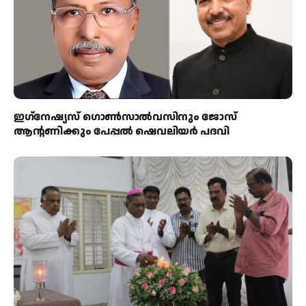
ഇഗ്‌നേഷ്യസ് ഗൊൺസാൽവസിനും ജോസ്
ആന്റണിക്കും പേപ്പൽ ഷെവലിയർ പദവി