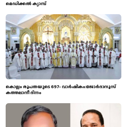
മെഡിക്കൽ ക്യാമ്പ്
കൊല്ലം രൂപതയുടെ 697- വാർഷികം:ജോർദാനൂസ്
കത്തലാനീ ദിനം