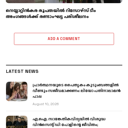
നെയ്യാറ്റിൻകര രൂപതയിൽ റിസോഴ്സ് ടീം
അംഗങ്ങൾക്ക് രണ്ടാംഘട്ട പരിശീലനം
ADD A COMMENT
LATEST NEWS
പ്രാര്‍ത്ഥനയുടെ പൈതൃകം കുടുംബങ്ങളില്‍
വീണ്ടും സജീവമാക്കണം: ലിയോ പതിനാലാമന്‍
പാപ്പ
August 10, 2026
എ.ഐ. സാങ്കേതികവിദ്യയിൽ വിശുദ്ധ
വിൻസെന്റ് ഡി പോളിന്റെ ജീവിതം;