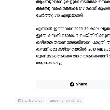
ആംബുലന്‍സുകളുടെ നടത്തിപ്പ് സെക്ക
അഞ്ചു വര്‍ഷത്തേക്ക് 517 കോടി രൂപയ്
ചേര്‍ത്തു 316 എണ്ണമാക്കി.
എന്നാല്‍ ഇത്തവണ 2025-30 കാലഘട്ടത്
ഇതേ കമ്പനി ടെന്‍ഡര്‍ ചെയ്‌തിരിക്കുന്നത
കഴിഞ്ഞ തവണത്തേതിന്‍റെ പകുതി തുക
കമ്പനിക്കു കഴിയുമെങ്കില്‍, 2019 ലെ 
ഗുണഭോക്താക്കള്‍ ആരൊക്കെയെന്ന് വ്
ആവശ്യപ്പെട്ടു.
Share
108 ambulance
ramesh chennithala