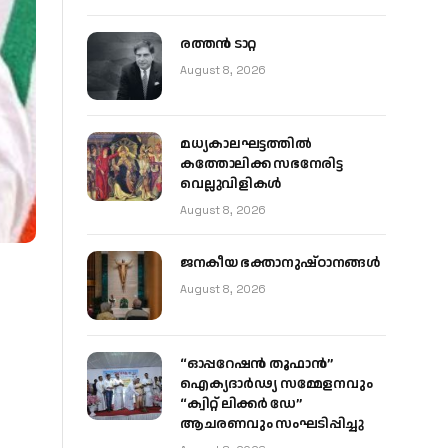
രത്തന്‍ ടാറ്റ
August 8, 2026
മധ്യകാലഘട്ടത്തില്‍
കത്തോലിക്ക സഭനേരിട്ട
വെല്ലുവിളികള്‍
August 8, 2026
ജനകീയ ഭക്താനുഷ്ഠാനങ്ങള്‍
August 8, 2026
“ഓപ്പറേഷൻ തൂഫാൻ”
ഐക്യദാർഢ്യ സമ്മേളനവും
“ക്വിറ്റ് ലിക്കർ ഡേ”
ആചരണവും സംഘടിപ്പിച്ചു