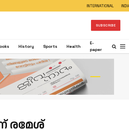
INTERNATIONAL
INDI
SUBSCRIBE
E-
ooks
History
Sports
Health
paper
ന് രമേശ്