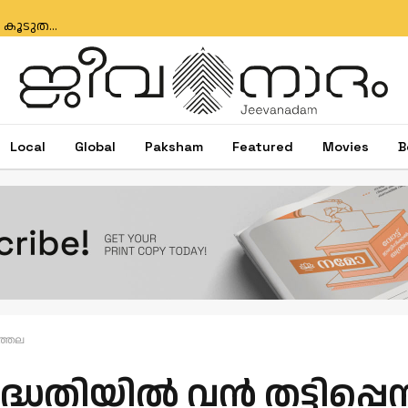
മത്സ്യത്തൊഴിലാളികളുടെ സുരക്ഷയ്ക്കായി സ്വീകരിച്ച നടപടികൾ കൂടുതൽ ഊർജിതമാക്കണം; സുരക്ഷാ പ്രവർത്തനങ്ങൾക്ക് എല്ലാവിധ പിന്തുണയും നൽകും : കെഎൽസിഎ
Local
Global
Paksham
Featured
Movies
B
ിത്തല
തിയില്‍ വന്‍ തട്ടിപ്പെന്