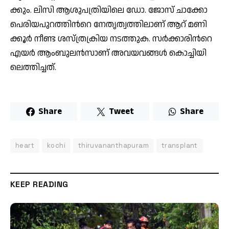
ക്കും. ലി​സി ആ​ശു​പ​ത്രി​യി​ലെ ഡോ. ​ജോ​സ് ചാ​ക്കോ
പെ​രി​യ​പു​റ​ത്തി​ന്‍റെ നേ​തൃ​ത്വ​ത്തി​ലാ​ണ് ആ​റ് മ​ണി​
ക്കൂ​ർ നീ​ണ്ട ശ​സ്ത്ര​ക്രി​യ ന​ട​ത്തു​ക. സ​ർ​ക്കാ​രി​ന്‍റെ
എ​യ​ർ ആം​ബു​ല​ൻ​സാ​ണ് അ​വ​യ​വ​ങ്ങ​ൾ കൊ​ച്ചി​യി​
ലെ​ത്തി​ച്ച​ത്.
Share
Tweet
Share
heart
kochi
thiruvananthapuram
transplant
KEEP READING