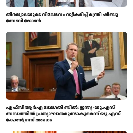
തീരജ്വാലയുടെ നിവേദനം സ്വീകരിച്ച് മന്ത്രി ഷിബു
ബേബി ജോൺ
എഫ്‌സിആർഎ ഭേദഗതി ബിൽ: ഇന്ത്യ-യു.എസ്
ബന്ധത്തിൽ പ്രത്യാഘാതമുണ്ടാകുമെന്ന് യു.എസ്
കോൺഗ്രസ് അംഗം