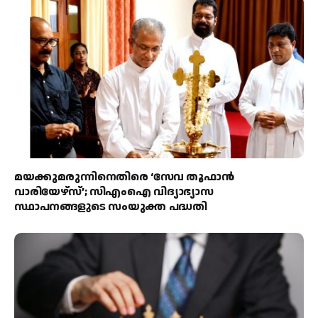
മയക്കുമരുന്നിനെതിരെ ‘സേവ തൂഫാൻ
വാരിയേഴ്‌സ്’; സിഎംഐ വിദ്യാഭ്യാസ
സ്ഥാപനങ്ങളുടെ സംയുക്ത പദ്ധതി