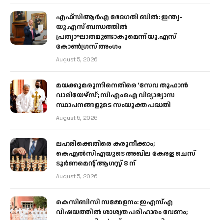
എഫ്‌സിആർഎ ഭേദഗതി ബിൽ: ഇന്ത്യ-
യു.എസ് ബന്ധത്തിൽ
പ്രത്യാഘാതമുണ്ടാകുമെന്ന് യു.എസ്
കോൺഗ്രസ് അംഗം
August 5, 2026
മയക്കുമരുന്നിനെതിരെ ‘സേവ തൂഫാൻ
വാരിയേഴ്‌സ്’; സിഎംഐ വിദ്യാഭ്യാസ
സ്ഥാപനങ്ങളുടെ സംയുക്ത പദ്ധതി
August 5, 2026
ലഹരിക്കെതിരെ കരുനീക്കാം;
കെഎൽസിഎയുടെ അഖില കേരള ചെസ്
ടൂർണമെന്റ് ആഗസ്റ്റ് 8 ന്
August 5, 2026
കെസിബിസി സമ്മേളനം: ഇഎസ്എ
വിഷയത്തിൽ ശാശ്വത പരിഹാരം വേണം;