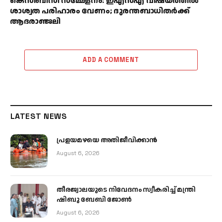
കെസിബിസി സമ്മേളനം: ഇഎസ്എ വിഷയത്തിൽ
ശാശ്വത പരിഹാരം വേണം; ദുരന്തബാധിതർക്ക്
ആദരാഞ്ജലി
ADD A COMMENT
LATEST NEWS
പ്രളയമഴയെ അതിജീവിക്കാന്‍
August 6, 2026
തീരജ്വാലയുടെ നിവേദനം സ്വീകരിച്ച് മന്ത്രി
ഷിബു ബേബി ജോൺ
August 6, 2026