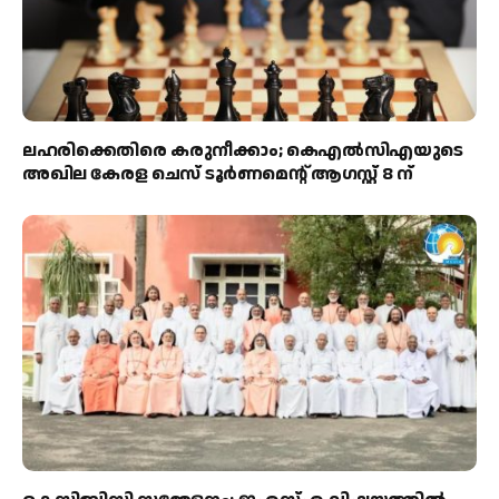
ലഹരിക്കെതിരെ കരുനീക്കാം; കെഎൽസിഎയുടെ
അഖില കേരള ചെസ് ടൂർണമെന്റ് ആഗസ്റ്റ് 8 ന്