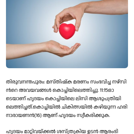
തി­​രു­​വ­​ന­​ന്ത­​പു​രം: മ​സ്തി​ഷ്ക മ​ര​ണം സം​ഭ​വി​ച്ച ന​ഴ്സി​
ന്‍റെ അ​വ​യ​വ​ങ്ങ​ൾ കൊ​ച്ചി​യി​ലെ​ത്തി​ച്ചു. 11:15ഓ​
ടെയാണ് ഹൃ​ദ​യം കൊ​ച്ചി​യി​ലെ ലി​സി ആ​ശു​പ​ത്രി​യി​
ലെ​ത്തി​ച്ചത്.കൊ­​ച്ചി­​യി​ല്‍ ചി­​കി­​ത്സ­​യി​ല്‍ ക­​ഴി­​യു­​ന്ന ഹ­​രി­​
നാ­​രാ­​യ­​ണ­​ൻ(16) ആ​ണ് ഹൃ​ദ​യം സ്വീ​ക​രി​ക്കു​ക.
ഹൃ​ദ​യം മാ​റ്റി​വ​യ്ക്ക​ൽ ശ​സ്ത്ര​ക്രി​യ ഉ​ട​ൻ ആ​രം​ഭി​