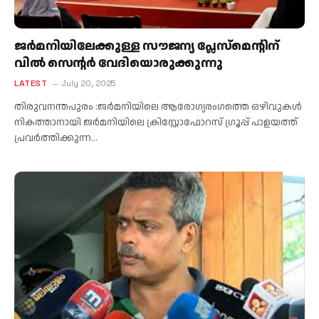
ജർമനിയിലേക്കുള്ള സൗജന്യ പ്ലേസ്മെന്റിന്
വിൽ സെന്റർ വേദിയൊരുക്കുന്നു
LATEST
July 20, 2025
തിരുവനന്തപുരം :ജർമനിയിലെ ആരോഗ്യരംഗത്തെ ഒഴിവുകൾ
നികത്താനായി ജർമനിയിലെ ക്രിസ്റ്റോഫോറസ് ഗ്രൂപ്പ് പാളയത്ത്
പ്രവർത്തിക്കുന്ന…