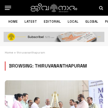
HOME
LATEST
EDITORIAL
LOCAL
GLOBAL
P
Home
»
thiruvananthapuram
BROWSING:
THIRUVANANTHAPURAM