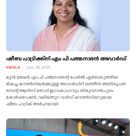
ഷീബ പാട്രിക്കിന് എം പി പത്മനാഭൻ അവാർഡ്
KERALA
June 25, 2026
മുൻ മേയർ എം.പി പത്മനാഭന്റെ പേരിൽ ഏർപ്പെടുത്തിയ
മികച്ച കൗൺസിലർക്കുള്ള അവാർഡിന് ലത്തീൻ അതിരൂപത
സെന്റ് ആൻസ് തോപ്പ് ഇടവകാംഗവും തിരുവനന്തപുരം
കോർപ്പറേഷൻ, വലിയതുറ വാർഡ് കൗൺസിലറുമായ
ഷീബ പാട്രിക് അർഹയായി.