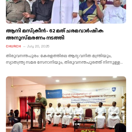
ആനി മസ്ക്രീൻ- 62 മത് ചരമവാർഷിക
അനുസ്മരണം നടത്തി
CHURCH
July 20, 2025
തിരുവനന്തപുരം: കേരളത്തിലെ ആദ്യ വനിത മന്ത്രിയും,
സ്വാതന്ത്ര്യ സമര സേനാനിയും, തിരുവനന്തപുരത്ത് നിന്നുള്ള…