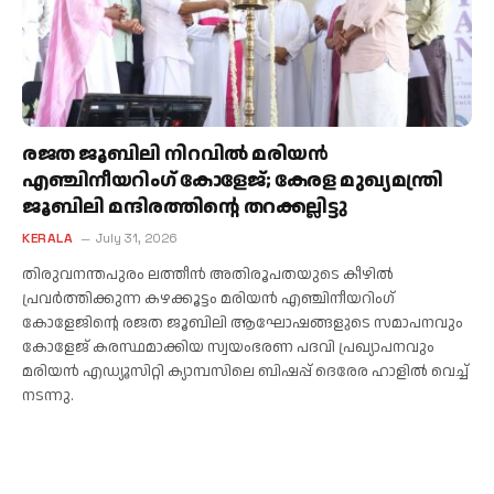
രജത ജൂബിലി നിറവിൽ മരിയൻ
എഞ്ചിനീയറിംഗ് കോളേജ്; കേരള മുഖ്യമന്ത്രി
ജൂബിലി മന്ദിരത്തിന്റെ തറക്കല്ലിട്ടു
KERALA
July 31, 2026
തിരുവനന്തപുരം ലത്തീൻ അതിരൂപതയുടെ കീഴിൽ
പ്രവർത്തിക്കുന്ന കഴക്കൂട്ടം മരിയൻ എഞ്ചിനീയറിംഗ്
കോളേജിന്റെ രജത ജൂബിലി ആഘോഷങ്ങളുടെ സമാപനവും
കോളേജ് കരസ്ഥമാക്കിയ സ്വയംഭരണ പദവി പ്രഖ്യാപനവും
മരിയൻ എഡ്യൂസിറ്റി ക്യാമ്പസിലെ ബിഷപ്പ് ദെരേര ഹാളിൽ വെച്ച്
നടന്നു.