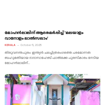
മോഹന്‍ലാലിന് ആദരമര്‍പ്പിച്ച് ‘മലയാളം
വാനോളം ലാല്‍സലാം’
KERALA
October 5, 2025
തിരുവനന്തപുരം: ഇന്ത്യന്‍ ചലച്ചിത്രരംഗത്തെ പരമോന്നത
ബഹുമതിയായ ദാദാസാഹേബ് ഫാല്‍ക്കേ പുരസ്‌കാരം നേടിയ
മോഹന്‍ലാലിന്…