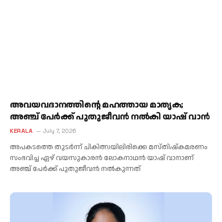
അവയവദാനത്തിന്റെ മഹത്തായ മാതൃക;
അഞ്ച് പേർക്ക് പുതുജീവൻ നൽകി യാഷ് വാൻ
KERALA
July 7, 2026
അപകടത്തെ തുടർന്ന് ചികിത്സയിലിരിക്കെ മസ്തിഷ്കമരണം
സംഭവിച്ച ഏഴ് വയസുകാരൻ ലോകനാഥൻ യാഷ് വാനാണ്
അഞ്ച് പേർക്ക് പുതുജീവൻ നൽകുന്നത്