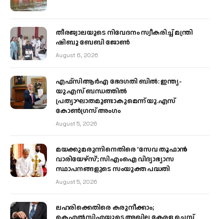
തീരജ്വാലയുടെ നിവേദനം സ്വീകരിച്ച് മന്ത്രി
ഷിബു ബേബി ജോൺ
August 6, 2026
എഫ്‌സിആർഎ ഭേദഗതി ബിൽ: ഇന്ത്യ-
യു.എസ് ബന്ധത്തിൽ
പ്രത്യാഘാതമുണ്ടാകുമെന്ന് യു.എസ്
കോൺഗ്രസ് അംഗം
August 5, 2026
മയക്കുമരുന്നിനെതിരെ ‘സേവ തൂഫാൻ
വാരിയേഴ്‌സ്’; സിഎംഐ വിദ്യാഭ്യാസ
സ്ഥാപനങ്ങളുടെ സംയുക്ത പദ്ധതി
August 5, 2026
ലഹരിക്കെതിരെ കരുനീക്കാം;
കെഎൽസിഎയുടെ അഖില കേരള ചെസ്