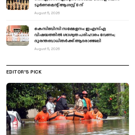
ടൂർണമെന്റ് ആഗസ്റ്റ് 8 ന്
August 5, 2026
കെസിബിസി സമ്മേളനം: ഇഎസ്എ
വിഷയത്തിൽ ശാശ്വത പരിഹാരം വേണം;
ദുരന്തബാധിതർക്ക് ആദരാഞ്ജലി
August 5, 2026
EDITOR'S PICK