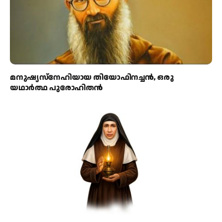
മനുഷ്യസ്‌നേഹിയായ തിയോഫിനച്ചന്‍, ഒരു
യഥാര്‍ത്ഥ പുരോഹിതന്‍