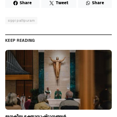
Share
Tweet
Share
sippi pallipuram
KEEP READING
ജനകീയ ഭക്താനുഷ്ഠാനങ്ങള്‍