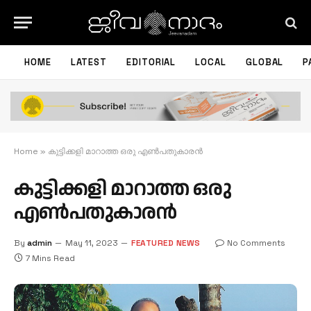
HOME
LATEST
EDITORIAL
LOCAL
GLOBAL
P
Home
»
കുട്ടിക്കളി മാറാത്ത ഒരു എൺപതുകാരൻ
കുട്ടിക്കളി മാറാത്ത ഒരു
എൺപതുകാരൻ
By
admin
May 11, 2023
FEATURED NEWS
No Comments
7 Mins Read