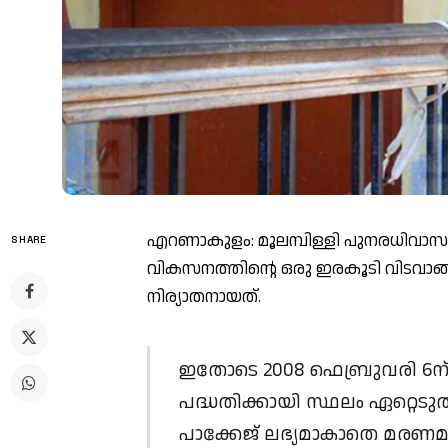
എറണാകുളം: മൂലമ്പിള്ളി പുനരധിവാസ 
SHARE
വികസനത്തിന്റെ ഒരു ഇരകൂടി വിടവാങ്ങി
നിര്യാതനായത്.
ഇതോടെ 2008 ഫെബ്രുവരി 6ന് വ
പദ്ധതിക്കായി സ്ഥലം ഏറ്റെട
പാക്കേജ് ലഭ്യമാകാതെ മരണമട