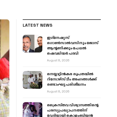
LATEST NEWS
ഇഗ്‌നേഷ്യസ്
ഗൊൺസാൽവസിനും ജോസ്
ആന്റണിക്കും പേപ്പൽ
ഷെവലിയർ പദവി
August 8, 2026
നെയ്യാറ്റിൻകര രൂപതയിൽ
റിസോഴ്സ് ടീം അംഗങ്ങൾക്ക്
രണ്ടാംഘട്ട പരിശീലനം
August 8, 2026
ക്രൈസ്തവ വിശ്വാസത്തിന്റെ
പരസ്യപ്രഖ്യാപനത്തിന്
വേദിയായി കൊളംബിയൻ