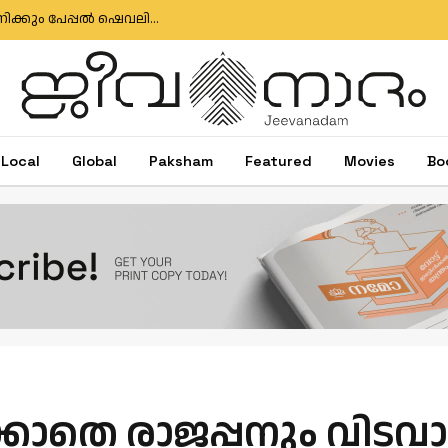
ഇഗ്‌നേഷ്യസ് ഗൊൺസാൽവസിനും ജോസ് ആന്റണിക്കും പേപ്പൽ ഷെവലിയർ പദവി
Local
Global
Paksham
Featured
Movies
Bo
ാതെ രാജപ്പനും വിടവാ