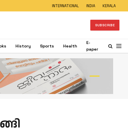
INTERNATIONAL
INDIA
KERALA
SUBSCRIBE
E-
oks
History
Sports
Health
paper
ങ്ങി