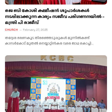
ജെ ബി കോശി കമ്മീഷൻ ശുപാർശകൾ
നടപ്പിലാക്കുന്ന കാര്യം സജീവ പരിഗണനയിൽ –
മന്ത്രി പി രാജീവ്
CHURCH
February 27, 2025
തദ്ദേശ ഭരണകൂട തിരഞ്ഞെടുപ്പുകൾ മുന്നിൽകണ്ട്
കാസർകോട് മുതൽ നെയ്യാറ്റിൻകര വരെ ജാഥ കൊച്ചി…