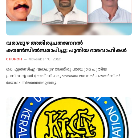
വരാപ്പുഴ അതിരൂപതജനറൽ
കൗൺസിൽസമാപിച്ചു: പുതിയ ഭാരവാഹികൾ
CHURCH
November 18, 2025
കെഎൽസിഎ വരാപ്പുഴ അതിരൂപതയുടെ പുതിയ
പ്രസിഡൻ്റായി റോയ് ഡി ക്കൂഞ്ഞയെ ജനറൽ കൗൺസിൽ
യോഗം തിരഞ്ഞെടുത്തു.