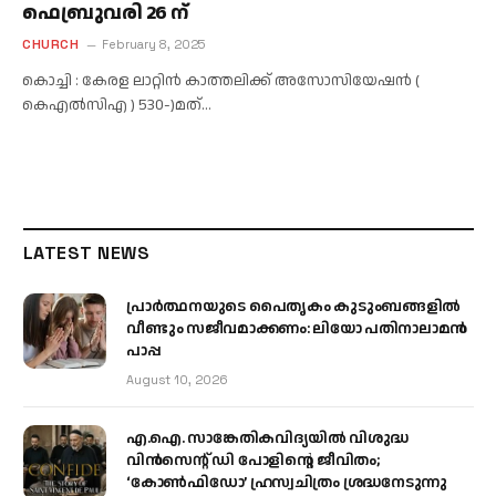
ഫെബ്രുവരി 26 ന്
CHURCH
February 8, 2025
കൊച്ചി : കേരള ലാറ്റിൻ കാത്തലിക്ക് അസോസിയേഷൻ (
കെഎൽസിഎ ) 530-)മത്…
LATEST NEWS
പ്രാര്‍ത്ഥനയുടെ പൈതൃകം കുടുംബങ്ങളില്‍
വീണ്ടും സജീവമാക്കണം: ലിയോ പതിനാലാമന്‍
പാപ്പ
August 10, 2026
എ.ഐ. സാങ്കേതികവിദ്യയിൽ വിശുദ്ധ
വിൻസെന്റ് ഡി പോളിന്റെ ജീവിതം;
‘കോൺഫിഡോ’ ഹ്രസ്വചിത്രം ശ്രദ്ധനേടുന്നു