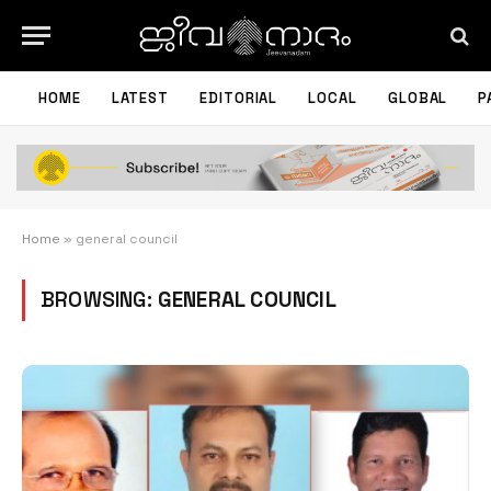
HOME
LATEST
EDITORIAL
LOCAL
GLOBAL
P
Home
»
general council
BROWSING:
GENERAL COUNCIL