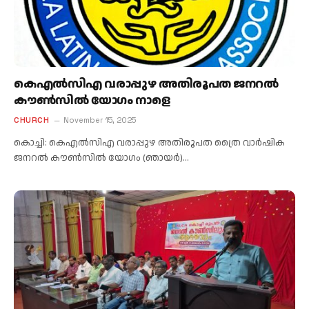
കെഎൽസിഎ വരാപ്പുഴ അതിരൂപത ജനറൽ
കൗൺസിൽ യോഗം നാളെ
CHURCH
November 15, 2025
കൊച്ചി: കെഎൽസിഎ വരാപ്പുഴ അതിരൂപത ത്രൈ വാർഷിക
ജനറൽ കൗൺസിൽ യോഗം (ഞായർ)…