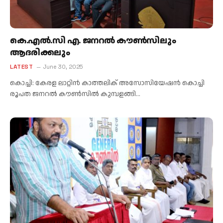
കെ.എൽ.സി എ. ജനറൽ കൗൺസിലും
ആദരിക്കലും
LATEST
June 30, 2025
കൊച്ചി: കേരള ലാറ്റിൻ കാത്തലിക് അസോസിയേഷൻ കൊച്ചി
രൂപത ജനറൽ കൗൺസിൽ കുമ്പളങ്ങി…