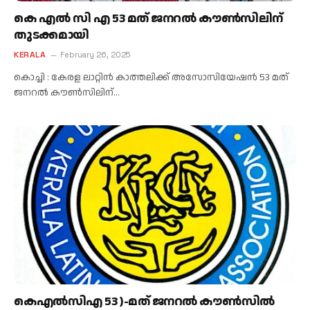
കെ എൽ സി എ 53 മത് ജനറൽ കൗൺസിലിന്
തുടക്കമായി
KERALA
February 26, 2025
കൊച്ചി : കേരള ലാറ്റിൻ കാത്തലിക്ക് അസോസിയേഷൻ 53 മത്
ജനറൽ കൗൺസിലിന്…
കെഎൽസിഎ 53 )-മത് ജനറൽ കൗൺസിൽ